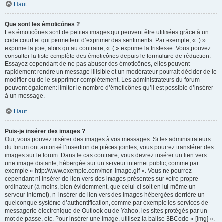
Haut
Que sont les émoticônes ?
Les émoticônes sont de petites images qui peuvent être utilisées grâce à un
code court et qui permettent d’exprimer des sentiments. Par exemple, « :) »
exprime la joie, alors qu’au contraire, « :( » exprime la tristesse. Vous pouvez
consulter la liste complète des émoticônes depuis le formulaire de rédaction.
Essayez cependant de ne pas abuser des émoticônes, elles peuvent
rapidement rendre un message illisible et un modérateur pourrait décider de le
modifier ou de le supprimer complètement. Les administrateurs du forum
peuvent également limiter le nombre d’émoticônes qu’il est possible d’insérer
à un message.
Haut
Puis-je insérer des images ?
Oui, vous pouvez insérer des images à vos messages. Si les administrateurs
du forum ont autorisé l’insertion de pièces jointes, vous pourrez transférer des
images sur le forum. Dans le cas contraire, vous devrez insérer un lien vers
une image distante, hébergée sur un serveur internet public, comme par
exemple « http://www.exemple.com/mon-image.gif ». Vous ne pourrez
cependant ni insérer de lien vers des images présentes sur votre propre
ordinateur (à moins, bien évidemment, que celui-ci soit en lui-même un
serveur internet), ni insérer de lien vers des images hébergées derrière un
quelconque système d’authentification, comme par exemple les services de
messagerie électronique de Outlook ou de Yahoo, les sites protégés par un
mot de passe, etc. Pour insérer une image, utilisez la balise BBCode « [img] ».