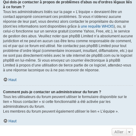
Qui dois-je contacter à propos de problèmes d’abus ou d’ordres légaux liés
à ce forum ?
Tous les administrateurs listés sur la page « L’équipe » devraient être un
contact approprié concernant ces problèmes. Si vous n’obtenez aucune
réponse de leur part, vous devriez alors contacter le propriétaire du domaine
(dont les informations sont disponibles grâce à
une requête WHOIS
), ou, si
celui-ci fonctionne sur un service gratuit (comme Yahoo, Free, etc.), le service
de gestion des abus. Veuillez noter que phpBB Limited n’a absolument aucune
juridiction et ne peut en aucun cas être tenu comme responsable de comment,
où et par qui ce forum est utilisé. Ne contactez pas phpBB Limited pour tout
problème d’ordre légal (commentaire incessant, insultant, diffamatoire, etc.) qui
ne sont pas directement reliés avec le site internet de phpBB.com ou le logiciel
phpBB en lui-même. Si vous envoyez un courrier électronique à phpBB
Limited à propos d’une utilisation de tierce partie de ce logiciel, attendez-vous
à une réponse laconique ou à ne pas recevoir de réponse.
Haut
Comment puis-je contacter un administrateur du forum ?
Tous les utilisateurs du forum peuvent utiliser le formulaire disponible sur le
lien « Nous contacter » si cette fonctionnalité a été activée par les
administrateurs du forum.
Les membres du forum peuvent également utiliser le lien « L’équipe ».
Haut
Aller