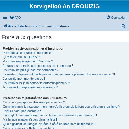
Korvigelloù An DROUIZIG
FAQ
Connexion
R
Accueil du forum
Foire aux questions
e
Foire aux questions
c
h
Problèmes de connexion et d’inscription
Pourquoi ai-je besoin de m’inscrire ?
e
Qu’est-ce que la COPPA ?
r
Pourquoi ne puis-je pas m’inscrire ?
Je suis inscrit mais je ne peux pas me connecter !
c
Pourquoi ne puis-je pas me connecter ?
Je m’étais déjà inscrit par le passé mais ne peux à présent plus me connecter ?!
h
J’ai perdu mon mot de passe !
e
Pourquoi suis-je déconnecté automatiquement ?
À quoi sert « Supprimer les cookies » ?
r
Préférences et paramètres des utilisateurs
Comment puis-je modifier mes paramètres ?
Comment puis-je masquer mon nom d’utilisateur de la liste des utilisateurs en ligne ?
L’heure n’est pas correcte !
J’ai réglé le fuseau horaire mais l’heure n’est toujours pas correcte !
Ma langue n’apparaît pas dans la liste !
Que signifient les images situées à côté de mon nom d’utilisateur ?
Comment puis-je afficher un avatar ?