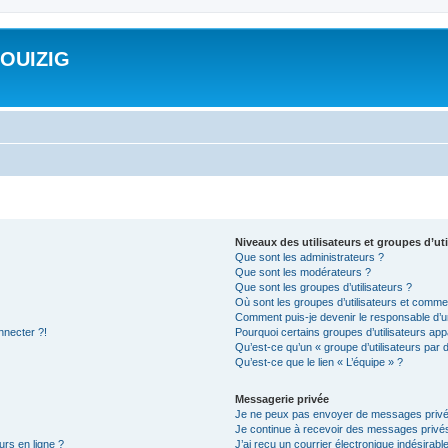
ROUIZIG
Niveaux des utilisateurs et groupes d’uti
Que sont les administrateurs ?
Que sont les modérateurs ?
Que sont les groupes d’utilisateurs ?
Où sont les groupes d’utilisateurs et commen
Comment puis-je devenir le responsable d’un
nnecter ?!
Pourquoi certains groupes d’utilisateurs app
Qu’est-ce qu’un « groupe d’utilisateurs par 
Qu’est-ce que le lien « L’équipe » ?
Messagerie privée
Je ne peux pas envoyer de messages privé
Je continue à recevoir des messages privés 
urs en ligne ?
J’ai reçu un courrier électronique indésirabl