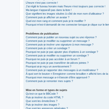
L’heure n’est pas correcte !
J’ai réglé le fuseau horaire mais l’heure n’est toujours pas correcte !
Ma langue n’apparaît pas dans la liste !
Que signifient les images situées à côté de mon nom d’utilisateur ?
Comment puis-je afficher un avatar ?
Quel est mon rang et comment puis-je le modifier ?
Pourquoi m’est-il demandé de me connecter lorsque je clique sur le lien 
Problèmes de publication
Comment puis-je publier un nouveau sujet ou une réponse ?
Comment puis-je modifier ou supprimer un message ?
Comment puis-je insérer une signature à mon message ?
Comment puis-je créer un sondage ?
Pourquoi ne puis-je pas ajouter plus d’options à un sondage ?
Comment puis-je modifier ou supprimer un sondage ?
Pourquoi ne puis-je pas accéder à un forum ?
Pourquoi ne puis-je pas transférer de pièces jointes ?
Pourquoi ai-je reçu un avertissement ?
Comment puis-je rapporter des messages à un modérateur ?
À quoi sert le bouton « Enregistrer comme brouillon » affiché lors de la 
Pourquoi mon message a-t-il besoin d’être approuvé ?
Comment puis-je remonter mes sujets ?
Mise en forme et types de sujets
Qu’est-ce que le BBCode ?
Puis-je insérer du code HTML ?
Que sont les émoticônes ?
Puis-je insérer des images ?
Que sont les annonces générales ?