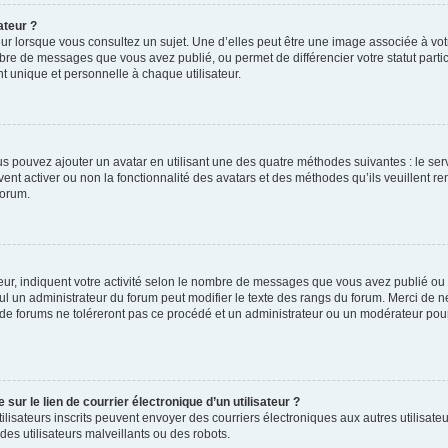
ateur ?
ur lorsque vous consultez un sujet. Une d’elles peut être une image associée à vo
mbre de messages que vous avez publié, ou permet de différencier votre statut parti
 unique et personnelle à chaque utilisateur.
ous pouvez ajouter un avatar en utilisant une des quatre méthodes suivantes : le serv
ent activer ou non la fonctionnalité des avatars et des méthodes qu’ils veuillent ren
forum.
ur, indiquent votre activité selon le nombre de messages que vous avez publié ou id
eul un administrateur du forum peut modifier le texte des rangs du forum. Merci de 
de forums ne toléreront pas ce procédé et un administrateur ou un modérateur pou
ur le lien de courrier électronique d’un utilisateur ?
s utilisateurs inscrits peuvent envoyer des courriers électroniques aux autres utili
es utilisateurs malveillants ou des robots.