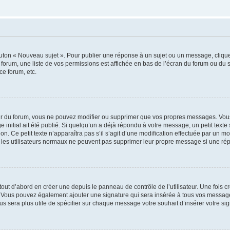
outon « Nouveau sujet ». Pour publier une réponse à un sujet ou un message, cliqu
 forum, une liste de vos permissions est affichée en bas de l’écran du forum ou du
ce forum, etc.
r du forum, vous ne pouvez modifier ou supprimer que vos propres messages. Vou
 initial ait été publié. Si quelqu’un a déjà répondu à votre message, un petit text
ion. Ce petit texte n’apparaîtra pas s’il s’agit d’une modification effectuée par un 
ue les utilisateurs normaux ne peuvent pas supprimer leur propre message si une ré
ut d’abord en créer une depuis le panneau de contrôle de l’utilisateur. Une fois c
ure. Vous pouvez également ajouter une signature qui sera insérée à tous vos mess
 vous sera plus utile de spécifier sur chaque message votre souhait d’insérer votre si