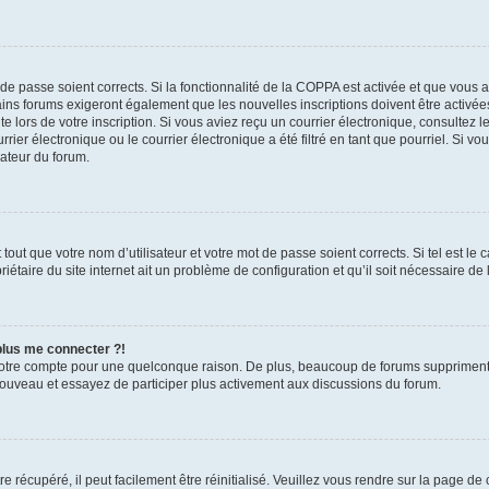
t de passe soient corrects. Si la fonctionnalité de la COPPA est activée et que vous 
ains forums exigeront également que les nouvelles inscriptions doivent être activée
te lors de votre inscription. Si vous aviez reçu un courrier électronique, consultez l
r électronique ou le courrier électronique a été filtré en tant que pourriel. Si vo
rateur du forum.
out que votre nom d’utilisateur et votre mot de passe soient corrects. Si tel est le
iétaire du site internet ait un problème de configuration et qu’il soit nécessaire de l
 plus me connecter ?!
votre compte pour une quelconque raison. De plus, beaucoup de forums suppriment pér
 nouveau et essayez de participer plus activement aux discussions du forum.
 récupéré, il peut facilement être réinitialisé. Veuillez vous rendre sur la page de