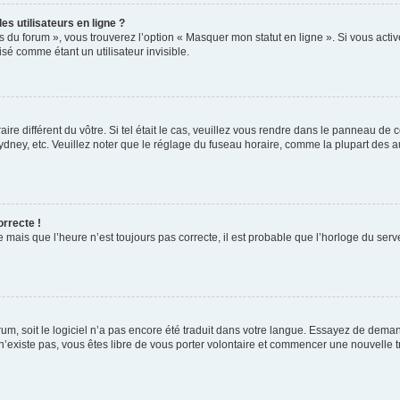
s utilisateurs en ligne ?
s du forum », vous trouverez l’option « Masquer mon statut en ligne ». Si vous activ
é comme étant un utilisateur invisible.
aire différent du vôtre. Si tel était le cas, veuillez vous rendre dans le panneau de co
ey, etc. Veuillez noter que le réglage du fuseau horaire, comme la plupart des autr
orrecte !
 mais que l’heure n’est toujours pas correcte, il est probable que l’horloge du serve
orum, soit le logiciel n’a pas encore été traduit dans votre langue. Essayez de deman
 n’existe pas, vous êtes libre de vous porter volontaire et commencer une nouvelle t