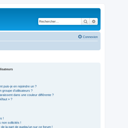
Rechercher
Recherche avancé
Connexion
lisateurs
t puis-je en rejoindre un ?
 groupe d’utilisateurs ?
araissent dans une couleur différente ?
défaut » ?
s !
non sollicités !
e de la part de quelqu’un sur ce forum !