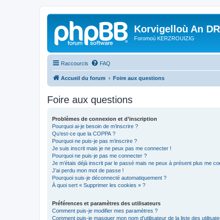
Korvigelloù An D
Foromoù KERZROUIZIG
Raccourcis
FAQ
Accueil du forum
Foire aux questions
Foire aux questions
Problèmes de connexion et d’inscription
Pourquoi ai-je besoin de m’inscrire ?
Qu’est-ce que la COPPA ?
Pourquoi ne puis-je pas m’inscrire ?
Je suis inscrit mais je ne peux pas me connecter !
Pourquoi ne puis-je pas me connecter ?
Je m’étais déjà inscrit par le passé mais ne peux à présent plus me co
J’ai perdu mon mot de passe !
Pourquoi suis-je déconnecté automatiquement ?
À quoi sert « Supprimer les cookies » ?
Préférences et paramètres des utilisateurs
Comment puis-je modifier mes paramètres ?
Comment puis-je masquer mon nom d’utilisateur de la liste des utilisate