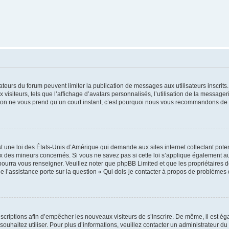
trateurs du forum peuvent limiter la publication de messages aux utilisateurs inscri
visiteurs, tels que l’affichage d’avatars personnalisés, l’utilisation de la messager
ription ne vous prend qu’un court instant, c’est pourquoi nous vous recommandons de l
t une loi des États-Unis d’Amérique qui demande aux sites internet collectant pot
 des mineurs concernés. Si vous ne savez pas si cette loi s’applique également au
 pourra vous renseigner. Veuillez noter que phpBB Limited et que les propriétaires
ue l’assistance porte sur la question « Qui dois-je contacter à propos de problèmes 
inscriptions afin d’empêcher les nouveaux visiteurs de s’inscrire. De même, il est é
s souhaitez utiliser. Pour plus d’informations, veuillez contacter un administrateur du