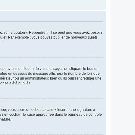
ez sur le bouton « Répondre ». Il se peut que vous ayez besoin
 sujet. Par exemple : vous pouvez publier de nouveaux sujets
s pouvez modifier un de vos messages en cliquant le bouton
e situé en dessous du message affichera le nombre de fois que
modérateur ou un administrateur, bien qu’ils puissent rédiger une
ponse a été publiée.
réée, vous pouvez cocher la case « Insérer une signature »
ages en cochant la case appropriée dans le panneau de contrôle
gnature.