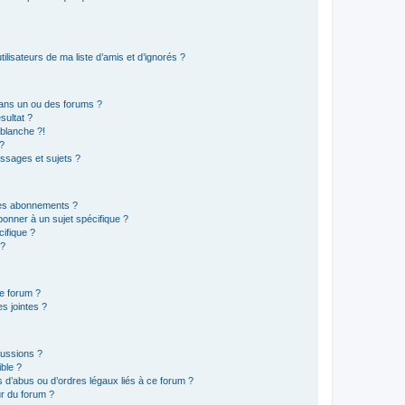
lisateurs de ma liste d’amis et d’ignorés ?
ans un ou des forums ?
sultat ?
blanche ?!
?
ssages et sujets ?
t les abonnements ?
onner à un sujet spécifique ?
ifique ?
 ?
ce forum ?
s jointes ?
cussions ?
ible ?
 d’abus ou d’ordres légaux liés à ce forum ?
r du forum ?