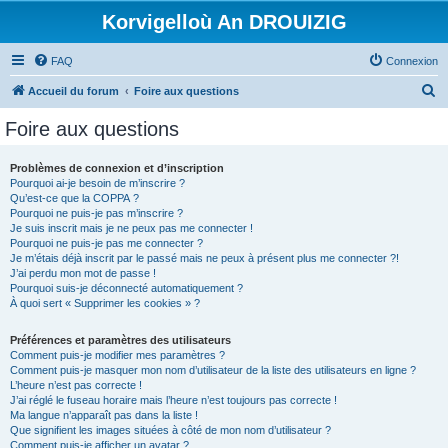
Korvigelloù An DROUIZIG
FAQ
Connexion
R
Accueil du forum
Foire aux questions
e
Foire aux questions
c
h
Problèmes de connexion et d’inscription
Pourquoi ai-je besoin de m’inscrire ?
e
Qu’est-ce que la COPPA ?
r
Pourquoi ne puis-je pas m’inscrire ?
Je suis inscrit mais je ne peux pas me connecter !
c
Pourquoi ne puis-je pas me connecter ?
Je m’étais déjà inscrit par le passé mais ne peux à présent plus me connecter ?!
h
J’ai perdu mon mot de passe !
e
Pourquoi suis-je déconnecté automatiquement ?
À quoi sert « Supprimer les cookies » ?
r
Préférences et paramètres des utilisateurs
Comment puis-je modifier mes paramètres ?
Comment puis-je masquer mon nom d’utilisateur de la liste des utilisateurs en ligne ?
L’heure n’est pas correcte !
J’ai réglé le fuseau horaire mais l’heure n’est toujours pas correcte !
Ma langue n’apparaît pas dans la liste !
Que signifient les images situées à côté de mon nom d’utilisateur ?
Comment puis-je afficher un avatar ?