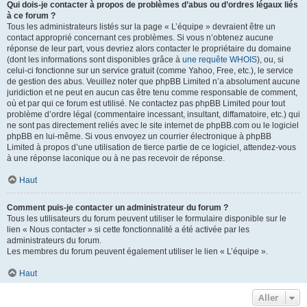
Qui dois-je contacter à propos de problèmes d’abus ou d’ordres légaux liés
à ce forum ?
Tous les administrateurs listés sur la page « L’équipe » devraient être un
contact approprié concernant ces problèmes. Si vous n’obtenez aucune
réponse de leur part, vous devriez alors contacter le propriétaire du domaine
(dont les informations sont disponibles grâce à
une requête WHOIS
), ou, si
celui-ci fonctionne sur un service gratuit (comme Yahoo, Free, etc.), le service
de gestion des abus. Veuillez noter que phpBB Limited n’a absolument aucune
juridiction et ne peut en aucun cas être tenu comme responsable de comment,
où et par qui ce forum est utilisé. Ne contactez pas phpBB Limited pour tout
problème d’ordre légal (commentaire incessant, insultant, diffamatoire, etc.) qui
ne sont pas directement reliés avec le site internet de phpBB.com ou le logiciel
phpBB en lui-même. Si vous envoyez un courrier électronique à phpBB
Limited à propos d’une utilisation de tierce partie de ce logiciel, attendez-vous
à une réponse laconique ou à ne pas recevoir de réponse.
Haut
Comment puis-je contacter un administrateur du forum ?
Tous les utilisateurs du forum peuvent utiliser le formulaire disponible sur le
lien « Nous contacter » si cette fonctionnalité a été activée par les
administrateurs du forum.
Les membres du forum peuvent également utiliser le lien « L’équipe ».
Haut
Aller