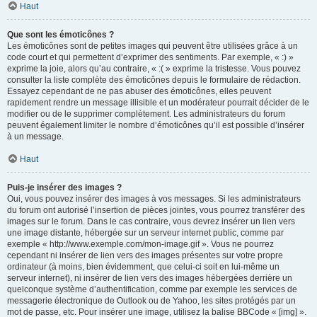
Haut
Que sont les émoticônes ?
Les émoticônes sont de petites images qui peuvent être utilisées grâce à un
code court et qui permettent d’exprimer des sentiments. Par exemple, « :) »
exprime la joie, alors qu’au contraire, « :( » exprime la tristesse. Vous pouvez
consulter la liste complète des émoticônes depuis le formulaire de rédaction.
Essayez cependant de ne pas abuser des émoticônes, elles peuvent
rapidement rendre un message illisible et un modérateur pourrait décider de le
modifier ou de le supprimer complètement. Les administrateurs du forum
peuvent également limiter le nombre d’émoticônes qu’il est possible d’insérer
à un message.
Haut
Puis-je insérer des images ?
Oui, vous pouvez insérer des images à vos messages. Si les administrateurs
du forum ont autorisé l’insertion de pièces jointes, vous pourrez transférer des
images sur le forum. Dans le cas contraire, vous devrez insérer un lien vers
une image distante, hébergée sur un serveur internet public, comme par
exemple « http://www.exemple.com/mon-image.gif ». Vous ne pourrez
cependant ni insérer de lien vers des images présentes sur votre propre
ordinateur (à moins, bien évidemment, que celui-ci soit en lui-même un
serveur internet), ni insérer de lien vers des images hébergées derrière un
quelconque système d’authentification, comme par exemple les services de
messagerie électronique de Outlook ou de Yahoo, les sites protégés par un
mot de passe, etc. Pour insérer une image, utilisez la balise BBCode « [img] ».