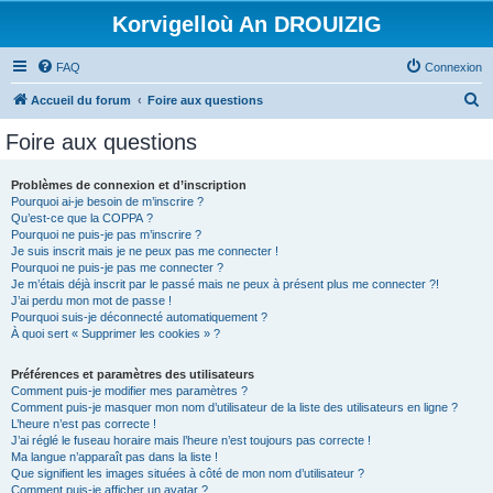
Korvigelloù An DROUIZIG
FAQ
Connexion
R
Accueil du forum
Foire aux questions
e
Foire aux questions
c
h
Problèmes de connexion et d’inscription
Pourquoi ai-je besoin de m’inscrire ?
e
Qu’est-ce que la COPPA ?
r
Pourquoi ne puis-je pas m’inscrire ?
Je suis inscrit mais je ne peux pas me connecter !
c
Pourquoi ne puis-je pas me connecter ?
Je m’étais déjà inscrit par le passé mais ne peux à présent plus me connecter ?!
h
J’ai perdu mon mot de passe !
e
Pourquoi suis-je déconnecté automatiquement ?
À quoi sert « Supprimer les cookies » ?
r
Préférences et paramètres des utilisateurs
Comment puis-je modifier mes paramètres ?
Comment puis-je masquer mon nom d’utilisateur de la liste des utilisateurs en ligne ?
L’heure n’est pas correcte !
J’ai réglé le fuseau horaire mais l’heure n’est toujours pas correcte !
Ma langue n’apparaît pas dans la liste !
Que signifient les images situées à côté de mon nom d’utilisateur ?
Comment puis-je afficher un avatar ?