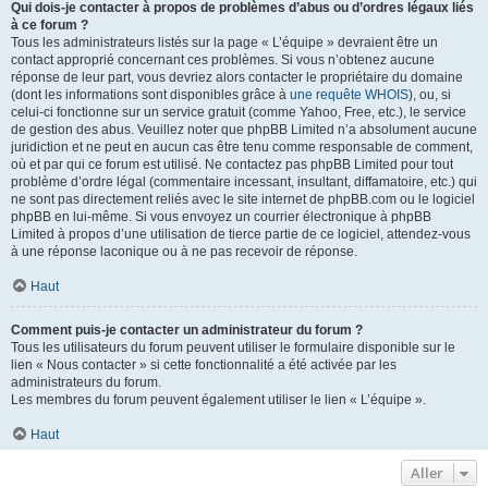
Qui dois-je contacter à propos de problèmes d’abus ou d’ordres légaux liés
à ce forum ?
Tous les administrateurs listés sur la page « L’équipe » devraient être un
contact approprié concernant ces problèmes. Si vous n’obtenez aucune
réponse de leur part, vous devriez alors contacter le propriétaire du domaine
(dont les informations sont disponibles grâce à
une requête WHOIS
), ou, si
celui-ci fonctionne sur un service gratuit (comme Yahoo, Free, etc.), le service
de gestion des abus. Veuillez noter que phpBB Limited n’a absolument aucune
juridiction et ne peut en aucun cas être tenu comme responsable de comment,
où et par qui ce forum est utilisé. Ne contactez pas phpBB Limited pour tout
problème d’ordre légal (commentaire incessant, insultant, diffamatoire, etc.) qui
ne sont pas directement reliés avec le site internet de phpBB.com ou le logiciel
phpBB en lui-même. Si vous envoyez un courrier électronique à phpBB
Limited à propos d’une utilisation de tierce partie de ce logiciel, attendez-vous
à une réponse laconique ou à ne pas recevoir de réponse.
Haut
Comment puis-je contacter un administrateur du forum ?
Tous les utilisateurs du forum peuvent utiliser le formulaire disponible sur le
lien « Nous contacter » si cette fonctionnalité a été activée par les
administrateurs du forum.
Les membres du forum peuvent également utiliser le lien « L’équipe ».
Haut
Aller