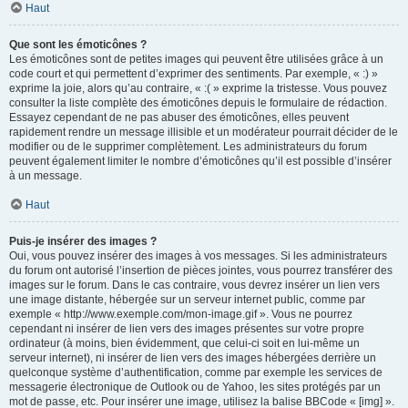
Haut
Que sont les émoticônes ?
Les émoticônes sont de petites images qui peuvent être utilisées grâce à un
code court et qui permettent d’exprimer des sentiments. Par exemple, « :) »
exprime la joie, alors qu’au contraire, « :( » exprime la tristesse. Vous pouvez
consulter la liste complète des émoticônes depuis le formulaire de rédaction.
Essayez cependant de ne pas abuser des émoticônes, elles peuvent
rapidement rendre un message illisible et un modérateur pourrait décider de le
modifier ou de le supprimer complètement. Les administrateurs du forum
peuvent également limiter le nombre d’émoticônes qu’il est possible d’insérer
à un message.
Haut
Puis-je insérer des images ?
Oui, vous pouvez insérer des images à vos messages. Si les administrateurs
du forum ont autorisé l’insertion de pièces jointes, vous pourrez transférer des
images sur le forum. Dans le cas contraire, vous devrez insérer un lien vers
une image distante, hébergée sur un serveur internet public, comme par
exemple « http://www.exemple.com/mon-image.gif ». Vous ne pourrez
cependant ni insérer de lien vers des images présentes sur votre propre
ordinateur (à moins, bien évidemment, que celui-ci soit en lui-même un
serveur internet), ni insérer de lien vers des images hébergées derrière un
quelconque système d’authentification, comme par exemple les services de
messagerie électronique de Outlook ou de Yahoo, les sites protégés par un
mot de passe, etc. Pour insérer une image, utilisez la balise BBCode « [img] ».