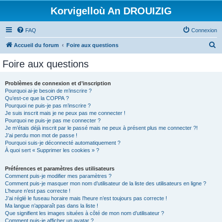
Korvigelloù An DROUIZIG
FAQ
Connexion
R
Accueil du forum
Foire aux questions
e
Foire aux questions
c
h
Problèmes de connexion et d’inscription
Pourquoi ai-je besoin de m’inscrire ?
e
Qu’est-ce que la COPPA ?
r
Pourquoi ne puis-je pas m’inscrire ?
Je suis inscrit mais je ne peux pas me connecter !
c
Pourquoi ne puis-je pas me connecter ?
Je m’étais déjà inscrit par le passé mais ne peux à présent plus me connecter ?!
h
J’ai perdu mon mot de passe !
e
Pourquoi suis-je déconnecté automatiquement ?
À quoi sert « Supprimer les cookies » ?
r
Préférences et paramètres des utilisateurs
Comment puis-je modifier mes paramètres ?
Comment puis-je masquer mon nom d’utilisateur de la liste des utilisateurs en ligne ?
L’heure n’est pas correcte !
J’ai réglé le fuseau horaire mais l’heure n’est toujours pas correcte !
Ma langue n’apparaît pas dans la liste !
Que signifient les images situées à côté de mon nom d’utilisateur ?
Comment puis-je afficher un avatar ?