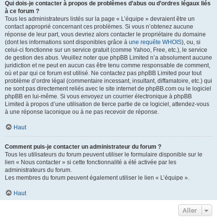
Qui dois-je contacter à propos de problèmes d’abus ou d’ordres légaux liés
à ce forum ?
Tous les administrateurs listés sur la page « L’équipe » devraient être un
contact approprié concernant ces problèmes. Si vous n’obtenez aucune
réponse de leur part, vous devriez alors contacter le propriétaire du domaine
(dont les informations sont disponibles grâce à
une requête WHOIS
), ou, si
celui-ci fonctionne sur un service gratuit (comme Yahoo, Free, etc.), le service
de gestion des abus. Veuillez noter que phpBB Limited n’a absolument aucune
juridiction et ne peut en aucun cas être tenu comme responsable de comment,
où et par qui ce forum est utilisé. Ne contactez pas phpBB Limited pour tout
problème d’ordre légal (commentaire incessant, insultant, diffamatoire, etc.) qui
ne sont pas directement reliés avec le site internet de phpBB.com ou le logiciel
phpBB en lui-même. Si vous envoyez un courrier électronique à phpBB
Limited à propos d’une utilisation de tierce partie de ce logiciel, attendez-vous
à une réponse laconique ou à ne pas recevoir de réponse.
Haut
Comment puis-je contacter un administrateur du forum ?
Tous les utilisateurs du forum peuvent utiliser le formulaire disponible sur le
lien « Nous contacter » si cette fonctionnalité a été activée par les
administrateurs du forum.
Les membres du forum peuvent également utiliser le lien « L’équipe ».
Haut
Aller