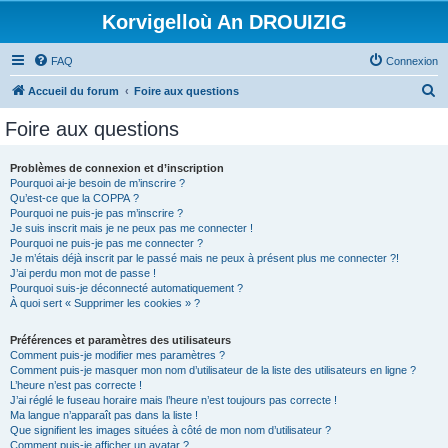
Korvigelloù An DROUIZIG
FAQ
Connexion
R
Accueil du forum
Foire aux questions
e
Foire aux questions
c
h
Problèmes de connexion et d’inscription
Pourquoi ai-je besoin de m’inscrire ?
e
Qu’est-ce que la COPPA ?
r
Pourquoi ne puis-je pas m’inscrire ?
Je suis inscrit mais je ne peux pas me connecter !
c
Pourquoi ne puis-je pas me connecter ?
Je m’étais déjà inscrit par le passé mais ne peux à présent plus me connecter ?!
h
J’ai perdu mon mot de passe !
e
Pourquoi suis-je déconnecté automatiquement ?
À quoi sert « Supprimer les cookies » ?
r
Préférences et paramètres des utilisateurs
Comment puis-je modifier mes paramètres ?
Comment puis-je masquer mon nom d’utilisateur de la liste des utilisateurs en ligne ?
L’heure n’est pas correcte !
J’ai réglé le fuseau horaire mais l’heure n’est toujours pas correcte !
Ma langue n’apparaît pas dans la liste !
Que signifient les images situées à côté de mon nom d’utilisateur ?
Comment puis-je afficher un avatar ?