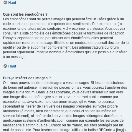
Haut
Que sont les émoticônes ?
Les émoticônes sont de petites images qui peuvent être utilisées grâce à un
code court et qui permettent d’exprimer des sentiments. Par exemple, « :) »
exprime la joie, alors qu’au contraire, « :( » exprime la tristesse. Vous pouvez
consulter la liste complète des émoticônes depuis le formulaire de rédaction.
Essayez cependant de ne pas abuser des émoticônes, elles peuvent
rapidement rendre un message illisible et un modérateur pourrait décider de le
modifier ou de le supprimer complètement. Les administrateurs du forum
peuvent également limiter le nombre d’émoticônes qu’il est possible d’insérer
à un message.
Haut
Puis-je insérer des images ?
Oui, vous pouvez insérer des images à vos messages. Si les administrateurs
du forum ont autorisé l’insertion de pièces jointes, vous pourrez transférer des
images sur le forum. Dans le cas contraire, vous devrez insérer un lien vers
une image distante, hébergée sur un serveur internet public, comme par
exemple « http://www.exemple.com/mon-image.gif ». Vous ne pourrez
cependant ni insérer de lien vers des images présentes sur votre propre
ordinateur (à moins, bien évidemment, que celui-ci soit en lui-même un
serveur internet), ni insérer de lien vers des images hébergées derrière un
quelconque système d’authentification, comme par exemple les services de
messagerie électronique de Outlook ou de Yahoo, les sites protégés par un
mot de passe, etc. Pour insérer une image, utilisez la balise BBCode « [img] ».