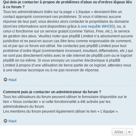
Qui dois-je contacter à propos de problèmes d’abus ou d’ordres légaux liés
à ce forum ?
Tous les administrateurs listés sur la page « L’équipe » devraient être un
contact approprié concernant ces problèmes. Si vous n’obtenez aucune
réponse de leur part, vous devriez alors contacter le propriétaire du domaine
(dont les informations sont disponibles grâce à
une requête WHOIS
), ou, si
celui-ci fonctionne sur un service gratuit (comme Yahoo, Free, etc.), le service
de gestion des abus. Veuillez noter que phpBB Limited n’a absolument aucune
juridiction et ne peut en aucun cas être tenu comme responsable de comment,
où et par qui ce forum est utilisé. Ne contactez pas phpBB Limited pour tout
problème d’ordre légal (commentaire incessant, insultant, diffamatoire, etc.) qui
ne sont pas directement reliés avec le site internet de phpBB.com ou le logiciel
phpBB en lui-même. Si vous envoyez un courrier électronique à phpBB
Limited à propos d’une utilisation de tierce partie de ce logiciel, attendez-vous
à une réponse laconique ou à ne pas recevoir de réponse.
Haut
Comment puis-je contacter un administrateur du forum ?
Tous les utilisateurs du forum peuvent utiliser le formulaire disponible sur le
lien « Nous contacter » si cette fonctionnalité a été activée par les
administrateurs du forum.
Les membres du forum peuvent également utiliser le lien « L’équipe ».
Haut
Aller