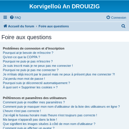
Korvigelloù An DROUIZIG
FAQ
Connexion
R
Accueil du forum
Foire aux questions
e
Foire aux questions
c
h
Problèmes de connexion et d’inscription
Pourquoi ai-je besoin de m’inscrire ?
e
Qu’est-ce que la COPPA ?
r
Pourquoi ne puis-je pas m’inscrire ?
Je suis inscrit mais je ne peux pas me connecter !
c
Pourquoi ne puis-je pas me connecter ?
Je m’étais déjà inscrit par le passé mais ne peux à présent plus me connecter ?!
h
J’ai perdu mon mot de passe !
e
Pourquoi suis-je déconnecté automatiquement ?
À quoi sert « Supprimer les cookies » ?
r
Préférences et paramètres des utilisateurs
Comment puis-je modifier mes paramètres ?
Comment puis-je masquer mon nom d’utilisateur de la liste des utilisateurs en ligne ?
L’heure n’est pas correcte !
J’ai réglé le fuseau horaire mais l’heure n’est toujours pas correcte !
Ma langue n’apparaît pas dans la liste !
Que signifient les images situées à côté de mon nom d’utilisateur ?
Comment puis-je afficher un avatar ?