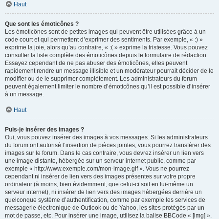
Haut
Que sont les émoticônes ?
Les émoticônes sont de petites images qui peuvent être utilisées grâce à un
code court et qui permettent d’exprimer des sentiments. Par exemple, « :) »
exprime la joie, alors qu’au contraire, « :( » exprime la tristesse. Vous pouvez
consulter la liste complète des émoticônes depuis le formulaire de rédaction.
Essayez cependant de ne pas abuser des émoticônes, elles peuvent
rapidement rendre un message illisible et un modérateur pourrait décider de le
modifier ou de le supprimer complètement. Les administrateurs du forum
peuvent également limiter le nombre d’émoticônes qu’il est possible d’insérer
à un message.
Haut
Puis-je insérer des images ?
Oui, vous pouvez insérer des images à vos messages. Si les administrateurs
du forum ont autorisé l’insertion de pièces jointes, vous pourrez transférer des
images sur le forum. Dans le cas contraire, vous devrez insérer un lien vers
une image distante, hébergée sur un serveur internet public, comme par
exemple « http://www.exemple.com/mon-image.gif ». Vous ne pourrez
cependant ni insérer de lien vers des images présentes sur votre propre
ordinateur (à moins, bien évidemment, que celui-ci soit en lui-même un
serveur internet), ni insérer de lien vers des images hébergées derrière un
quelconque système d’authentification, comme par exemple les services de
messagerie électronique de Outlook ou de Yahoo, les sites protégés par un
mot de passe, etc. Pour insérer une image, utilisez la balise BBCode « [img] ».