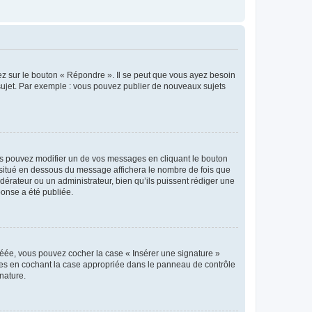
ez sur le bouton « Répondre ». Il se peut que vous ayez besoin
 sujet. Par exemple : vous pouvez publier de nouveaux sujets
s pouvez modifier un de vos messages en cliquant le bouton
e situé en dessous du message affichera le nombre de fois que
modérateur ou un administrateur, bien qu’ils puissent rédiger une
ponse a été publiée.
réée, vous pouvez cocher la case « Insérer une signature »
ages en cochant la case appropriée dans le panneau de contrôle
gnature.