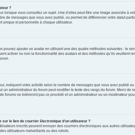
ateur ?
ur lorsque vous consultez un sujet. Une d’elles peut être une image associée à vo
mbre de messages que vous avez publié, ou permet de différencier votre statut parti
 unique et personnelle à chaque utilisateur.
ous pouvez ajouter un avatar en utilisant une des quatre méthodes suivantes : le serv
ent activer ou non la fonctionnalité des avatars et des méthodes qu’ils veuillent ren
forum.
ur, indiquent votre activité selon le nombre de messages que vous avez publié ou id
eul un administrateur du forum peut modifier le texte des rangs du forum. Merci de 
de forums ne toléreront pas ce procédé et un administrateur ou un modérateur pou
ur le lien de courrier électronique d’un utilisateur ?
s utilisateurs inscrits peuvent envoyer des courriers électroniques aux autres utili
es utilisateurs malveillants ou des robots.