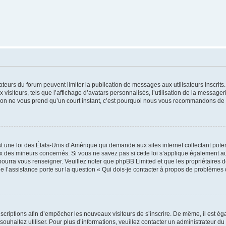
trateurs du forum peuvent limiter la publication de messages aux utilisateurs inscri
visiteurs, tels que l’affichage d’avatars personnalisés, l’utilisation de la messager
ription ne vous prend qu’un court instant, c’est pourquoi nous vous recommandons de l
t une loi des États-Unis d’Amérique qui demande aux sites internet collectant pot
 des mineurs concernés. Si vous ne savez pas si cette loi s’applique également au
 pourra vous renseigner. Veuillez noter que phpBB Limited et que les propriétaires
ue l’assistance porte sur la question « Qui dois-je contacter à propos de problèmes 
inscriptions afin d’empêcher les nouveaux visiteurs de s’inscrire. De même, il est é
s souhaitez utiliser. Pour plus d’informations, veuillez contacter un administrateur du