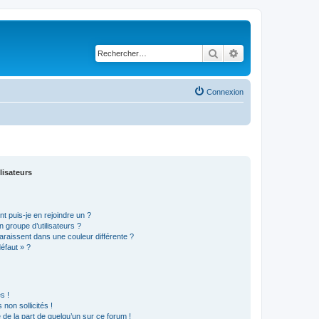
Rechercher
Recherche avancé
Connexion
lisateurs
t puis-je en rejoindre un ?
 groupe d’utilisateurs ?
araissent dans une couleur différente ?
défaut » ?
s !
non sollicités !
e de la part de quelqu’un sur ce forum !