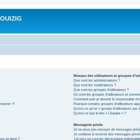
ROUIZIG
Niveaux des utilisateurs et groupes d’uti
Que sont les administrateurs ?
Que sont les modérateurs ?
Que sont les groupes d’utilisateurs ?
Où sont les groupes d’utilisateurs et commen
Comment puis-je devenir le responsable d’un
nnecter ?!
Pourquoi certains groupes d’utilisateurs app
Qu’est-ce qu’un « groupe d’utilisateurs par 
Qu’est-ce que le lien « L’équipe » ?
Messagerie privée
Je ne peux pas envoyer de messages privé
Je continue à recevoir des messages privés 
urs en ligne ?
J’ai reçu un courrier électronique indésirabl