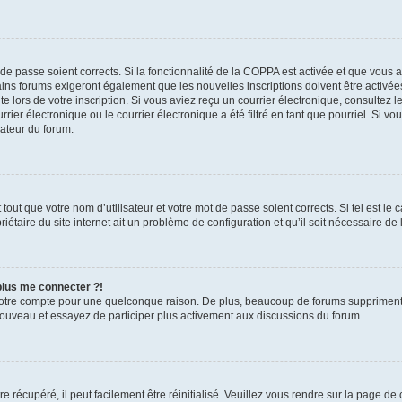
t de passe soient corrects. Si la fonctionnalité de la COPPA est activée et que vous 
ains forums exigeront également que les nouvelles inscriptions doivent être activée
te lors de votre inscription. Si vous aviez reçu un courrier électronique, consultez l
r électronique ou le courrier électronique a été filtré en tant que pourriel. Si vo
rateur du forum.
out que votre nom d’utilisateur et votre mot de passe soient corrects. Si tel est le
iétaire du site internet ait un problème de configuration et qu’il soit nécessaire de l
 plus me connecter ?!
votre compte pour une quelconque raison. De plus, beaucoup de forums suppriment pér
 nouveau et essayez de participer plus activement aux discussions du forum.
 récupéré, il peut facilement être réinitialisé. Veuillez vous rendre sur la page de