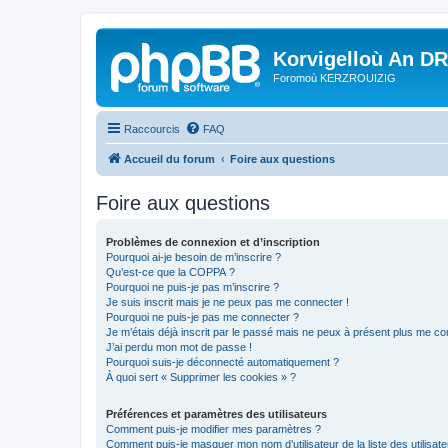
Korvigelloù An D
Foromoù KERZROUIZIG
Raccourcis
FAQ
Accueil du forum
Foire aux questions
Foire aux questions
Problèmes de connexion et d’inscription
Pourquoi ai-je besoin de m’inscrire ?
Qu’est-ce que la COPPA ?
Pourquoi ne puis-je pas m’inscrire ?
Je suis inscrit mais je ne peux pas me connecter !
Pourquoi ne puis-je pas me connecter ?
Je m’étais déjà inscrit par le passé mais ne peux à présent plus me co
J’ai perdu mon mot de passe !
Pourquoi suis-je déconnecté automatiquement ?
À quoi sert « Supprimer les cookies » ?
Préférences et paramètres des utilisateurs
Comment puis-je modifier mes paramètres ?
Comment puis-je masquer mon nom d’utilisateur de la liste des utilisate