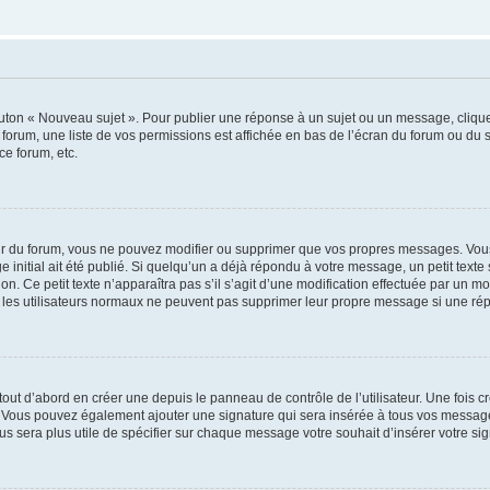
outon « Nouveau sujet ». Pour publier une réponse à un sujet ou un message, cliqu
 forum, une liste de vos permissions est affichée en bas de l’écran du forum ou du
ce forum, etc.
r du forum, vous ne pouvez modifier ou supprimer que vos propres messages. Vou
 initial ait été publié. Si quelqu’un a déjà répondu à votre message, un petit text
ion. Ce petit texte n’apparaîtra pas s’il s’agit d’une modification effectuée par un 
ue les utilisateurs normaux ne peuvent pas supprimer leur propre message si une ré
ut d’abord en créer une depuis le panneau de contrôle de l’utilisateur. Une fois c
ure. Vous pouvez également ajouter une signature qui sera insérée à tous vos mess
 vous sera plus utile de spécifier sur chaque message votre souhait d’insérer votre si