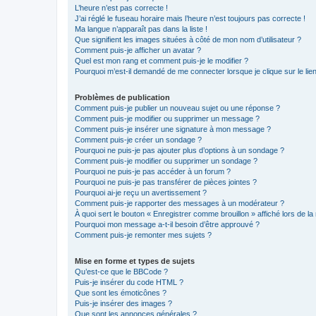
L’heure n’est pas correcte !
J’ai réglé le fuseau horaire mais l’heure n’est toujours pas correcte !
Ma langue n’apparaît pas dans la liste !
Que signifient les images situées à côté de mon nom d’utilisateur ?
Comment puis-je afficher un avatar ?
Quel est mon rang et comment puis-je le modifier ?
Pourquoi m’est-il demandé de me connecter lorsque je clique sur le lien 
Problèmes de publication
Comment puis-je publier un nouveau sujet ou une réponse ?
Comment puis-je modifier ou supprimer un message ?
Comment puis-je insérer une signature à mon message ?
Comment puis-je créer un sondage ?
Pourquoi ne puis-je pas ajouter plus d’options à un sondage ?
Comment puis-je modifier ou supprimer un sondage ?
Pourquoi ne puis-je pas accéder à un forum ?
Pourquoi ne puis-je pas transférer de pièces jointes ?
Pourquoi ai-je reçu un avertissement ?
Comment puis-je rapporter des messages à un modérateur ?
À quoi sert le bouton « Enregistrer comme brouillon » affiché lors de la 
Pourquoi mon message a-t-il besoin d’être approuvé ?
Comment puis-je remonter mes sujets ?
Mise en forme et types de sujets
Qu’est-ce que le BBCode ?
Puis-je insérer du code HTML ?
Que sont les émoticônes ?
Puis-je insérer des images ?
Que sont les annonces générales ?