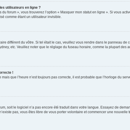
s utilisateurs en ligne ?
s du forum », vous trouverez l’option « Masquer mon statut en ligne ». Si vous activ
é comme étant un utilisateur invisible.
aire différent du vôtre. Si tel était le cas, veuillez vous rendre dans le panneau de co
ey, etc. Veuillez noter que le réglage du fuseau horaire, comme la plupart des autr
orrecte !
 mais que l’heure n’est toujours pas correcte, il est probable que l’horloge du serve
orum, soit le logiciel n’a pas encore été traduit dans votre langue. Essayez de deman
 n’existe pas, vous êtes libre de vous porter volontaire et commencer une nouvelle t