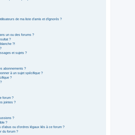
lisateurs de ma liste d’amis et d’ignorés ?
ans un ou des forums ?
sultat ?
blanche ?!
?
ssages et sujets ?
t les abonnements ?
onner à un sujet spécifique ?
ifique ?
 ?
ce forum ?
s jointes ?
cussions ?
ible ?
 d’abus ou d’ordres légaux liés à ce forum ?
r du forum ?