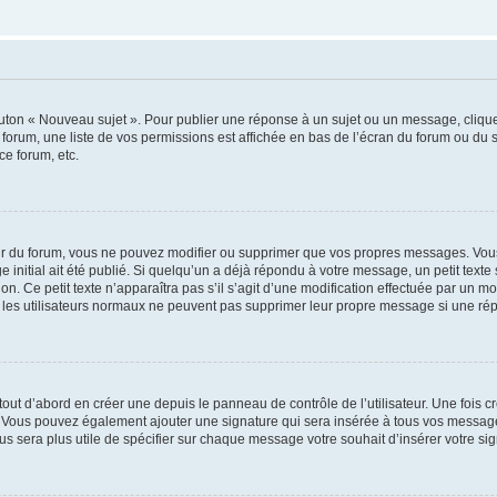
outon « Nouveau sujet ». Pour publier une réponse à un sujet ou un message, cliqu
 forum, une liste de vos permissions est affichée en bas de l’écran du forum ou du
ce forum, etc.
r du forum, vous ne pouvez modifier ou supprimer que vos propres messages. Vou
 initial ait été publié. Si quelqu’un a déjà répondu à votre message, un petit text
ion. Ce petit texte n’apparaîtra pas s’il s’agit d’une modification effectuée par un 
ue les utilisateurs normaux ne peuvent pas supprimer leur propre message si une ré
ut d’abord en créer une depuis le panneau de contrôle de l’utilisateur. Une fois c
ure. Vous pouvez également ajouter une signature qui sera insérée à tous vos mess
 vous sera plus utile de spécifier sur chaque message votre souhait d’insérer votre si