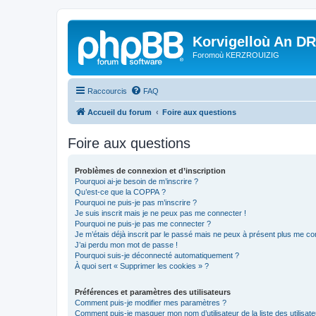
Korvigelloù An D
Foromoù KERZROUIZIG
Raccourcis
FAQ
Accueil du forum
Foire aux questions
Foire aux questions
Problèmes de connexion et d’inscription
Pourquoi ai-je besoin de m’inscrire ?
Qu’est-ce que la COPPA ?
Pourquoi ne puis-je pas m’inscrire ?
Je suis inscrit mais je ne peux pas me connecter !
Pourquoi ne puis-je pas me connecter ?
Je m’étais déjà inscrit par le passé mais ne peux à présent plus me co
J’ai perdu mon mot de passe !
Pourquoi suis-je déconnecté automatiquement ?
À quoi sert « Supprimer les cookies » ?
Préférences et paramètres des utilisateurs
Comment puis-je modifier mes paramètres ?
Comment puis-je masquer mon nom d’utilisateur de la liste des utilisate