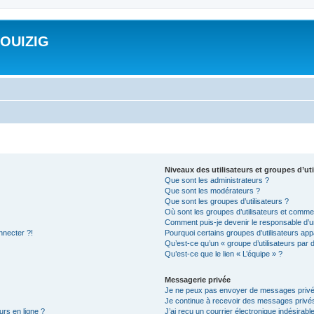
ROUIZIG
Niveaux des utilisateurs et groupes d’uti
Que sont les administrateurs ?
Que sont les modérateurs ?
Que sont les groupes d’utilisateurs ?
Où sont les groupes d’utilisateurs et commen
Comment puis-je devenir le responsable d’un
nnecter ?!
Pourquoi certains groupes d’utilisateurs app
Qu’est-ce qu’un « groupe d’utilisateurs par 
Qu’est-ce que le lien « L’équipe » ?
Messagerie privée
Je ne peux pas envoyer de messages privé
Je continue à recevoir des messages privés 
urs en ligne ?
J’ai reçu un courrier électronique indésirabl