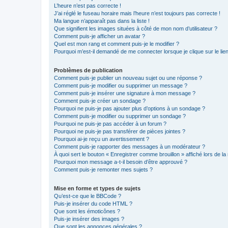
L’heure n’est pas correcte !
J’ai réglé le fuseau horaire mais l’heure n’est toujours pas correcte !
Ma langue n’apparaît pas dans la liste !
Que signifient les images situées à côté de mon nom d’utilisateur ?
Comment puis-je afficher un avatar ?
Quel est mon rang et comment puis-je le modifier ?
Pourquoi m’est-il demandé de me connecter lorsque je clique sur le lien 
Problèmes de publication
Comment puis-je publier un nouveau sujet ou une réponse ?
Comment puis-je modifier ou supprimer un message ?
Comment puis-je insérer une signature à mon message ?
Comment puis-je créer un sondage ?
Pourquoi ne puis-je pas ajouter plus d’options à un sondage ?
Comment puis-je modifier ou supprimer un sondage ?
Pourquoi ne puis-je pas accéder à un forum ?
Pourquoi ne puis-je pas transférer de pièces jointes ?
Pourquoi ai-je reçu un avertissement ?
Comment puis-je rapporter des messages à un modérateur ?
À quoi sert le bouton « Enregistrer comme brouillon » affiché lors de la 
Pourquoi mon message a-t-il besoin d’être approuvé ?
Comment puis-je remonter mes sujets ?
Mise en forme et types de sujets
Qu’est-ce que le BBCode ?
Puis-je insérer du code HTML ?
Que sont les émoticônes ?
Puis-je insérer des images ?
Que sont les annonces générales ?