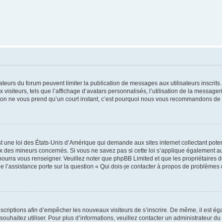
trateurs du forum peuvent limiter la publication de messages aux utilisateurs inscri
visiteurs, tels que l’affichage d’avatars personnalisés, l’utilisation de la messager
ription ne vous prend qu’un court instant, c’est pourquoi nous vous recommandons de l
t une loi des États-Unis d’Amérique qui demande aux sites internet collectant pot
 des mineurs concernés. Si vous ne savez pas si cette loi s’applique également au
 pourra vous renseigner. Veuillez noter que phpBB Limited et que les propriétaires
ue l’assistance porte sur la question « Qui dois-je contacter à propos de problèmes 
inscriptions afin d’empêcher les nouveaux visiteurs de s’inscrire. De même, il est é
s souhaitez utiliser. Pour plus d’informations, veuillez contacter un administrateur du