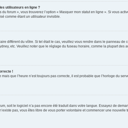
s utilisateurs en ligne ?
s du forum », vous trouverez l’option « Masquer mon statut en ligne ». Si vous activ
é comme étant un utilisateur invisible.
aire différent du vôtre. Si tel était le cas, veuillez vous rendre dans le panneau de co
ey, etc. Veuillez noter que le réglage du fuseau horaire, comme la plupart des autr
orrecte !
 mais que l’heure n’est toujours pas correcte, il est probable que l’horloge du serve
orum, soit le logiciel n’a pas encore été traduit dans votre langue. Essayez de deman
 n’existe pas, vous êtes libre de vous porter volontaire et commencer une nouvelle t