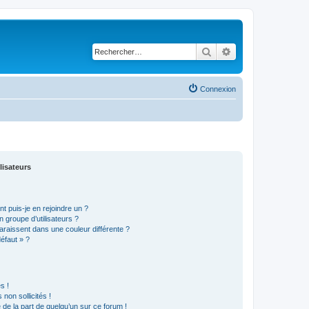
Rechercher
Recherche avancé
Connexion
lisateurs
t puis-je en rejoindre un ?
 groupe d’utilisateurs ?
araissent dans une couleur différente ?
défaut » ?
s !
non sollicités !
e de la part de quelqu’un sur ce forum !