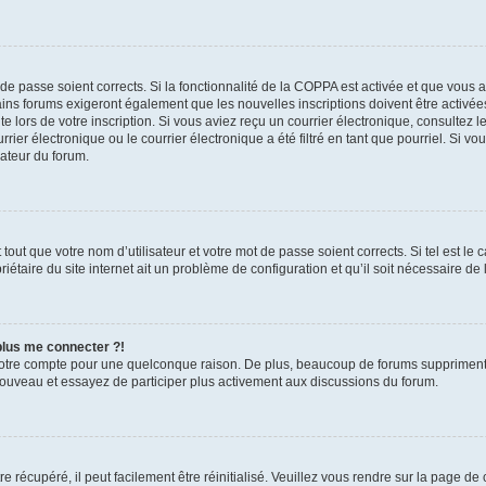
t de passe soient corrects. Si la fonctionnalité de la COPPA est activée et que vous 
ains forums exigeront également que les nouvelles inscriptions doivent être activée
te lors de votre inscription. Si vous aviez reçu un courrier électronique, consultez l
r électronique ou le courrier électronique a été filtré en tant que pourriel. Si vo
rateur du forum.
out que votre nom d’utilisateur et votre mot de passe soient corrects. Si tel est le
iétaire du site internet ait un problème de configuration et qu’il soit nécessaire de l
 plus me connecter ?!
votre compte pour une quelconque raison. De plus, beaucoup de forums suppriment pér
 nouveau et essayez de participer plus activement aux discussions du forum.
 récupéré, il peut facilement être réinitialisé. Veuillez vous rendre sur la page de