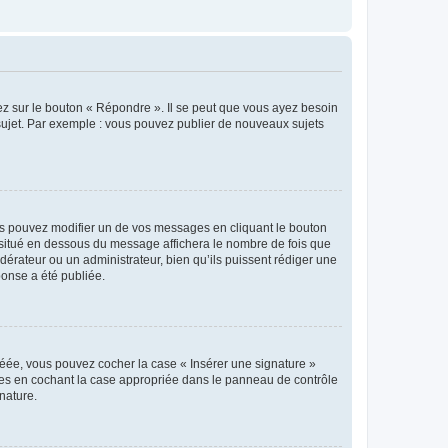
ez sur le bouton « Répondre ». Il se peut que vous ayez besoin
 sujet. Par exemple : vous pouvez publier de nouveaux sujets
s pouvez modifier un de vos messages en cliquant le bouton
e situé en dessous du message affichera le nombre de fois que
modérateur ou un administrateur, bien qu’ils puissent rédiger une
ponse a été publiée.
réée, vous pouvez cocher la case « Insérer une signature »
ages en cochant la case appropriée dans le panneau de contrôle
gnature.