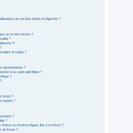
lisateurs de ma liste d’amis et d’ignorés ?
ans un ou des forums ?
sultat ?
blanche ?!
?
ssages et sujets ?
t les abonnements ?
onner à un sujet spécifique ?
ifique ?
 ?
ce forum ?
s jointes ?
cussions ?
ible ?
 d’abus ou d’ordres légaux liés à ce forum ?
r du forum ?