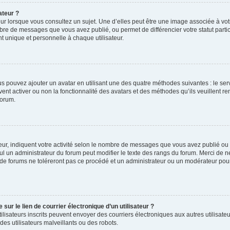
ateur ?
ur lorsque vous consultez un sujet. Une d’elles peut être une image associée à vo
mbre de messages que vous avez publié, ou permet de différencier votre statut parti
 unique et personnelle à chaque utilisateur.
ous pouvez ajouter un avatar en utilisant une des quatre méthodes suivantes : le serv
ent activer ou non la fonctionnalité des avatars et des méthodes qu’ils veuillent ren
forum.
ur, indiquent votre activité selon le nombre de messages que vous avez publié ou id
eul un administrateur du forum peut modifier le texte des rangs du forum. Merci de 
de forums ne toléreront pas ce procédé et un administrateur ou un modérateur pou
ur le lien de courrier électronique d’un utilisateur ?
s utilisateurs inscrits peuvent envoyer des courriers électroniques aux autres utili
es utilisateurs malveillants ou des robots.