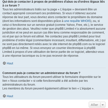
Qui dois-je contacter à propos de problèmes d’abus ou d’ordres légaux liés
à ce forum ?
Tous les administrateurs listés sur la page « L’équipe » devraient être un
contact approprié concernant ces problèmes. Si vous n’obtenez aucune
réponse de leur part, vous devriez alors contacter le propriétaire du domaine
(dont les informations sont disponibles grâce à
une requête WHOIS
), ou, si
celui-ci fonctionne sur un service gratuit (comme Yahoo, Free, etc.), le service
de gestion des abus. Veuillez noter que phpBB Limited n’a absolument aucune
juridiction et ne peut en aucun cas être tenu comme responsable de comment,
où et par qui ce forum est utilisé. Ne contactez pas phpBB Limited pour tout
problème d’ordre légal (commentaire incessant, insultant, diffamatoire, etc.) qui
ne sont pas directement reliés avec le site internet de phpBB.com ou le logiciel
phpBB en lui-même. Si vous envoyez un courrier électronique à phpBB
Limited à propos d’une utilisation de tierce partie de ce logiciel, attendez-vous
à une réponse laconique ou à ne pas recevoir de réponse.
Haut
Comment puis-je contacter un administrateur du forum ?
Tous les utilisateurs du forum peuvent utiliser le formulaire disponible sur le
lien « Nous contacter » si cette fonctionnalité a été activée par les
administrateurs du forum.
Les membres du forum peuvent également utiliser le lien « L’équipe ».
Haut
Aller