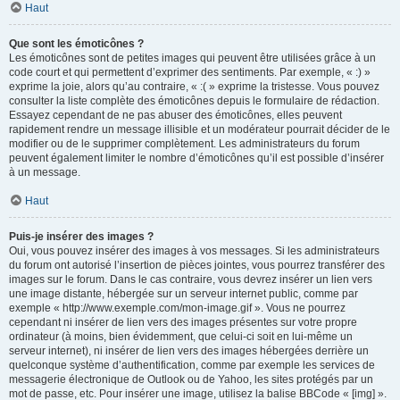
Haut
Que sont les émoticônes ?
Les émoticônes sont de petites images qui peuvent être utilisées grâce à un
code court et qui permettent d’exprimer des sentiments. Par exemple, « :) »
exprime la joie, alors qu’au contraire, « :( » exprime la tristesse. Vous pouvez
consulter la liste complète des émoticônes depuis le formulaire de rédaction.
Essayez cependant de ne pas abuser des émoticônes, elles peuvent
rapidement rendre un message illisible et un modérateur pourrait décider de le
modifier ou de le supprimer complètement. Les administrateurs du forum
peuvent également limiter le nombre d’émoticônes qu’il est possible d’insérer
à un message.
Haut
Puis-je insérer des images ?
Oui, vous pouvez insérer des images à vos messages. Si les administrateurs
du forum ont autorisé l’insertion de pièces jointes, vous pourrez transférer des
images sur le forum. Dans le cas contraire, vous devrez insérer un lien vers
une image distante, hébergée sur un serveur internet public, comme par
exemple « http://www.exemple.com/mon-image.gif ». Vous ne pourrez
cependant ni insérer de lien vers des images présentes sur votre propre
ordinateur (à moins, bien évidemment, que celui-ci soit en lui-même un
serveur internet), ni insérer de lien vers des images hébergées derrière un
quelconque système d’authentification, comme par exemple les services de
messagerie électronique de Outlook ou de Yahoo, les sites protégés par un
mot de passe, etc. Pour insérer une image, utilisez la balise BBCode « [img] ».