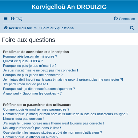
Korvigelloù An DROUIZIG
FAQ
Connexion
R
Accueil du forum
Foire aux questions
e
Foire aux questions
c
h
Problèmes de connexion et d’inscription
Pourquoi ai-je besoin de m’inscrire ?
e
Qu’est-ce que la COPPA ?
r
Pourquoi ne puis-je pas m’inscrire ?
Je suis inscrit mais je ne peux pas me connecter !
c
Pourquoi ne puis-je pas me connecter ?
Je m’étais déjà inscrit par le passé mais ne peux à présent plus me connecter ?!
h
J’ai perdu mon mot de passe !
e
Pourquoi suis-je déconnecté automatiquement ?
À quoi sert « Supprimer les cookies » ?
r
Préférences et paramètres des utilisateurs
Comment puis-je modifier mes paramètres ?
Comment puis-je masquer mon nom d’utilisateur de la liste des utilisateurs en ligne ?
L’heure n’est pas correcte !
J’ai réglé le fuseau horaire mais l’heure n’est toujours pas correcte !
Ma langue n’apparaît pas dans la liste !
Que signifient les images situées à côté de mon nom d’utilisateur ?
Comment puis-je afficher un avatar ?