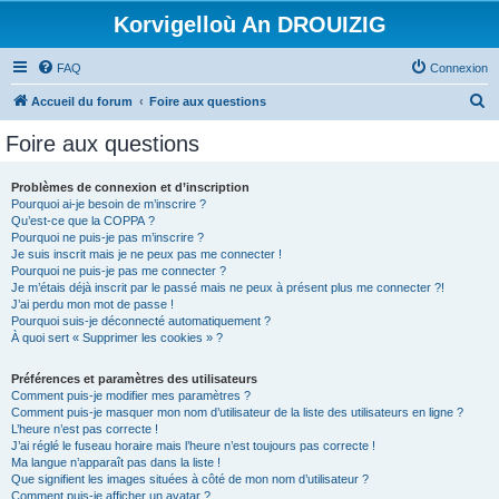
Korvigelloù An DROUIZIG
FAQ
Connexion
R
Accueil du forum
Foire aux questions
e
Foire aux questions
c
h
Problèmes de connexion et d’inscription
Pourquoi ai-je besoin de m’inscrire ?
e
Qu’est-ce que la COPPA ?
r
Pourquoi ne puis-je pas m’inscrire ?
Je suis inscrit mais je ne peux pas me connecter !
c
Pourquoi ne puis-je pas me connecter ?
Je m’étais déjà inscrit par le passé mais ne peux à présent plus me connecter ?!
h
J’ai perdu mon mot de passe !
e
Pourquoi suis-je déconnecté automatiquement ?
À quoi sert « Supprimer les cookies » ?
r
Préférences et paramètres des utilisateurs
Comment puis-je modifier mes paramètres ?
Comment puis-je masquer mon nom d’utilisateur de la liste des utilisateurs en ligne ?
L’heure n’est pas correcte !
J’ai réglé le fuseau horaire mais l’heure n’est toujours pas correcte !
Ma langue n’apparaît pas dans la liste !
Que signifient les images situées à côté de mon nom d’utilisateur ?
Comment puis-je afficher un avatar ?