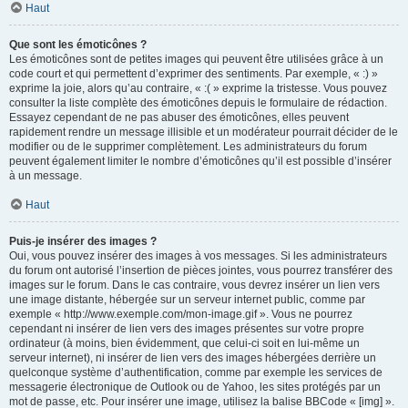
Haut
Que sont les émoticônes ?
Les émoticônes sont de petites images qui peuvent être utilisées grâce à un
code court et qui permettent d’exprimer des sentiments. Par exemple, « :) »
exprime la joie, alors qu’au contraire, « :( » exprime la tristesse. Vous pouvez
consulter la liste complète des émoticônes depuis le formulaire de rédaction.
Essayez cependant de ne pas abuser des émoticônes, elles peuvent
rapidement rendre un message illisible et un modérateur pourrait décider de le
modifier ou de le supprimer complètement. Les administrateurs du forum
peuvent également limiter le nombre d’émoticônes qu’il est possible d’insérer
à un message.
Haut
Puis-je insérer des images ?
Oui, vous pouvez insérer des images à vos messages. Si les administrateurs
du forum ont autorisé l’insertion de pièces jointes, vous pourrez transférer des
images sur le forum. Dans le cas contraire, vous devrez insérer un lien vers
une image distante, hébergée sur un serveur internet public, comme par
exemple « http://www.exemple.com/mon-image.gif ». Vous ne pourrez
cependant ni insérer de lien vers des images présentes sur votre propre
ordinateur (à moins, bien évidemment, que celui-ci soit en lui-même un
serveur internet), ni insérer de lien vers des images hébergées derrière un
quelconque système d’authentification, comme par exemple les services de
messagerie électronique de Outlook ou de Yahoo, les sites protégés par un
mot de passe, etc. Pour insérer une image, utilisez la balise BBCode « [img] ».