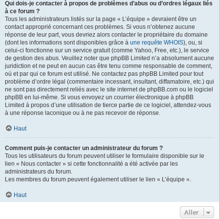
Qui dois-je contacter à propos de problèmes d’abus ou d’ordres légaux liés
à ce forum ?
Tous les administrateurs listés sur la page « L’équipe » devraient être un
contact approprié concernant ces problèmes. Si vous n’obtenez aucune
réponse de leur part, vous devriez alors contacter le propriétaire du domaine
(dont les informations sont disponibles grâce à
une requête WHOIS
), ou, si
celui-ci fonctionne sur un service gratuit (comme Yahoo, Free, etc.), le service
de gestion des abus. Veuillez noter que phpBB Limited n’a absolument aucune
juridiction et ne peut en aucun cas être tenu comme responsable de comment,
où et par qui ce forum est utilisé. Ne contactez pas phpBB Limited pour tout
problème d’ordre légal (commentaire incessant, insultant, diffamatoire, etc.) qui
ne sont pas directement reliés avec le site internet de phpBB.com ou le logiciel
phpBB en lui-même. Si vous envoyez un courrier électronique à phpBB
Limited à propos d’une utilisation de tierce partie de ce logiciel, attendez-vous
à une réponse laconique ou à ne pas recevoir de réponse.
Haut
Comment puis-je contacter un administrateur du forum ?
Tous les utilisateurs du forum peuvent utiliser le formulaire disponible sur le
lien « Nous contacter » si cette fonctionnalité a été activée par les
administrateurs du forum.
Les membres du forum peuvent également utiliser le lien « L’équipe ».
Haut
Aller