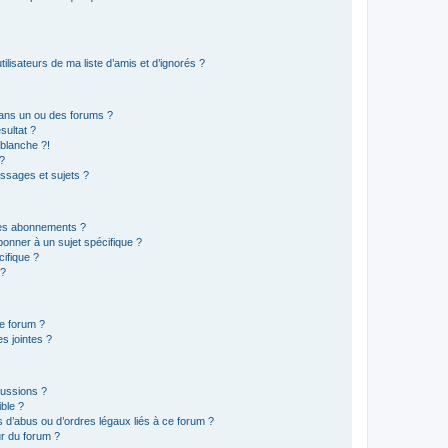
lisateurs de ma liste d’amis et d’ignorés ?
ans un ou des forums ?
sultat ?
blanche ?!
?
ssages et sujets ?
t les abonnements ?
onner à un sujet spécifique ?
ifique ?
 ?
ce forum ?
s jointes ?
cussions ?
ible ?
 d’abus ou d’ordres légaux liés à ce forum ?
r du forum ?