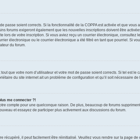
t de passe soient corrects. Si la fonctionnalité de la COPPA est activée et que vous 
ains forums exigeront également que les nouvelles inscriptions doivent être activée
te lors de votre inscription. Si vous aviez reçu un courrier électronique, consultez l
r électronique ou le courrier électronique a été filtré en tant que pourriel. Si vo
rateur du forum.
out que votre nom d’utilisateur et votre mot de passe soient corrects. Si tel est le
iétaire du site internet ait un problème de configuration et qu’il soit nécessaire de l
 plus me connecter ?!
votre compte pour une quelconque raison. De plus, beaucoup de forums suppriment pér
 nouveau et essayez de participer plus activement aux discussions du forum.
 récupéré, il peut facilement être réinitialisé. Veuillez vous rendre sur la page de