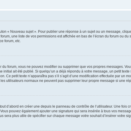
outon « Nouveau sujet ». Pour publier une réponse à un sujet ou un message, cliqu
 forum, une liste de vos permissions est affichée en bas de l’écran du forum ou du
ce forum, etc.
r du forum, vous ne pouvez modifier ou supprimer que vos propres messages. Vou
 initial ait été publié. Si quelqu’un a déjà répondu à votre message, un petit text
ion. Ce petit texte n’apparaîtra pas s’il s’agit d’une modification effectuée par un 
ue les utilisateurs normaux ne peuvent pas supprimer leur propre message si une ré
ut d’abord en créer une depuis le panneau de contrôle de l’utilisateur. Une fois c
ure. Vous pouvez également ajouter une signature qui sera insérée à tous vos mess
 vous sera plus utile de spécifier sur chaque message votre souhait d’insérer votre si