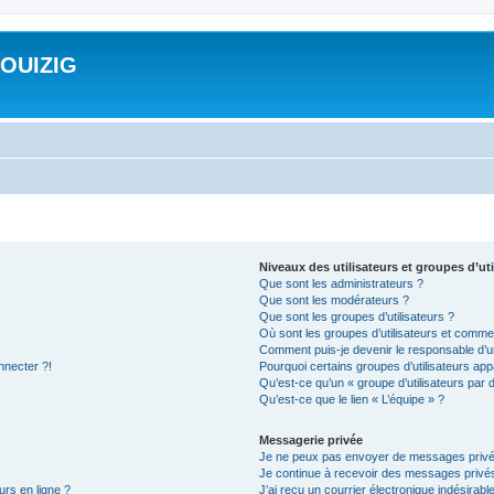
ROUIZIG
Niveaux des utilisateurs et groupes d’uti
Que sont les administrateurs ?
Que sont les modérateurs ?
Que sont les groupes d’utilisateurs ?
Où sont les groupes d’utilisateurs et commen
Comment puis-je devenir le responsable d’un
nnecter ?!
Pourquoi certains groupes d’utilisateurs app
Qu’est-ce qu’un « groupe d’utilisateurs par 
Qu’est-ce que le lien « L’équipe » ?
Messagerie privée
Je ne peux pas envoyer de messages privé
Je continue à recevoir des messages privés 
urs en ligne ?
J’ai reçu un courrier électronique indésirabl