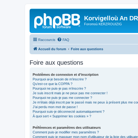
Korvigelloù An D
Foromoù KERZROUIZIG
Raccourcis
FAQ
Accueil du forum
Foire aux questions
Foire aux questions
Problèmes de connexion et d’inscription
Pourquoi ai-je besoin de m’inscrire ?
Qu’est-ce que la COPPA ?
Pourquoi ne puis-je pas m’inscrire ?
Je suis inscrit mais je ne peux pas me connecter !
Pourquoi ne puis-je pas me connecter ?
Je m’étais déjà inscrit par le passé mais ne peux à présent plus me co
J’ai perdu mon mot de passe !
Pourquoi suis-je déconnecté automatiquement ?
À quoi sert « Supprimer les cookies » ?
Préférences et paramètres des utilisateurs
Comment puis-je modifier mes paramètres ?
Comment puis-je masquer mon nom d’utilisateur de la liste des utilisate