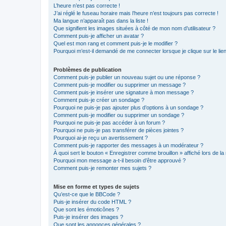
L’heure n’est pas correcte !
J’ai réglé le fuseau horaire mais l’heure n’est toujours pas correcte !
Ma langue n’apparaît pas dans la liste !
Que signifient les images situées à côté de mon nom d’utilisateur ?
Comment puis-je afficher un avatar ?
Quel est mon rang et comment puis-je le modifier ?
Pourquoi m’est-il demandé de me connecter lorsque je clique sur le lien 
Problèmes de publication
Comment puis-je publier un nouveau sujet ou une réponse ?
Comment puis-je modifier ou supprimer un message ?
Comment puis-je insérer une signature à mon message ?
Comment puis-je créer un sondage ?
Pourquoi ne puis-je pas ajouter plus d’options à un sondage ?
Comment puis-je modifier ou supprimer un sondage ?
Pourquoi ne puis-je pas accéder à un forum ?
Pourquoi ne puis-je pas transférer de pièces jointes ?
Pourquoi ai-je reçu un avertissement ?
Comment puis-je rapporter des messages à un modérateur ?
À quoi sert le bouton « Enregistrer comme brouillon » affiché lors de la 
Pourquoi mon message a-t-il besoin d’être approuvé ?
Comment puis-je remonter mes sujets ?
Mise en forme et types de sujets
Qu’est-ce que le BBCode ?
Puis-je insérer du code HTML ?
Que sont les émoticônes ?
Puis-je insérer des images ?
Que sont les annonces générales ?