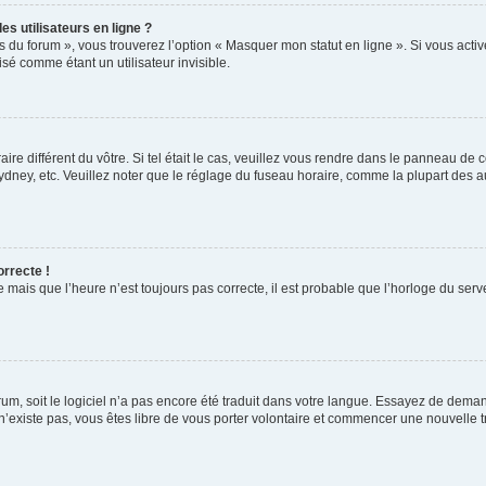
s utilisateurs en ligne ?
s du forum », vous trouverez l’option « Masquer mon statut en ligne ». Si vous activ
é comme étant un utilisateur invisible.
aire différent du vôtre. Si tel était le cas, veuillez vous rendre dans le panneau de co
ey, etc. Veuillez noter que le réglage du fuseau horaire, comme la plupart des autr
orrecte !
 mais que l’heure n’est toujours pas correcte, il est probable que l’horloge du serve
orum, soit le logiciel n’a pas encore été traduit dans votre langue. Essayez de deman
 n’existe pas, vous êtes libre de vous porter volontaire et commencer une nouvelle t