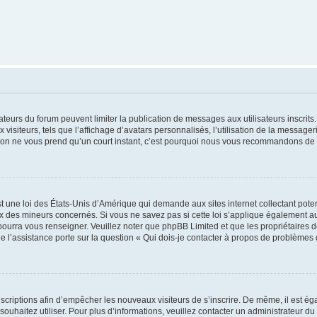
trateurs du forum peuvent limiter la publication de messages aux utilisateurs inscri
visiteurs, tels que l’affichage d’avatars personnalisés, l’utilisation de la messager
ription ne vous prend qu’un court instant, c’est pourquoi nous vous recommandons de l
t une loi des États-Unis d’Amérique qui demande aux sites internet collectant pot
 des mineurs concernés. Si vous ne savez pas si cette loi s’applique également au
 pourra vous renseigner. Veuillez noter que phpBB Limited et que les propriétaires
ue l’assistance porte sur la question « Qui dois-je contacter à propos de problèmes 
inscriptions afin d’empêcher les nouveaux visiteurs de s’inscrire. De même, il est é
s souhaitez utiliser. Pour plus d’informations, veuillez contacter un administrateur du