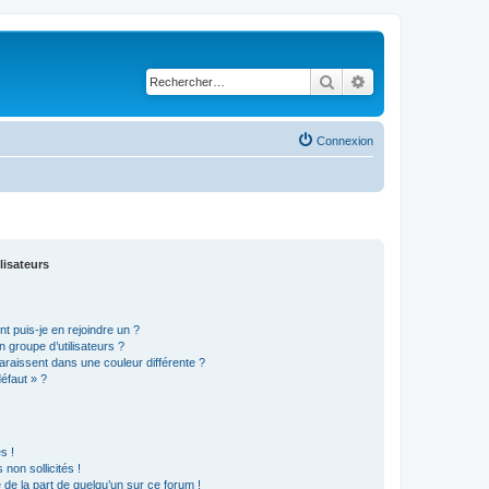
Rechercher
Recherche avancé
Connexion
lisateurs
t puis-je en rejoindre un ?
 groupe d’utilisateurs ?
araissent dans une couleur différente ?
défaut » ?
s !
non sollicités !
e de la part de quelqu’un sur ce forum !