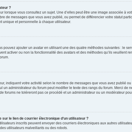
ateur ?
ur lorsque vous consultez un sujet. Une d’elles peut être une image associée à vo
mbre de messages que vous avez publié, ou permet de différencier votre statut parti
 unique et personnelle à chaque utilisateur.
ous pouvez ajouter un avatar en utilisant une des quatre méthodes suivantes : le serv
ent activer ou non la fonctionnalité des avatars et des méthodes qu’ils veuillent ren
forum.
ur, indiquent votre activité selon le nombre de messages que vous avez publié ou id
eul un administrateur du forum peut modifier le texte des rangs du forum. Merci de 
de forums ne toléreront pas ce procédé et un administrateur ou un modérateur pou
ur le lien de courrier électronique d’un utilisateur ?
s utilisateurs inscrits peuvent envoyer des courriers électroniques aux autres utili
es utilisateurs malveillants ou des robots.