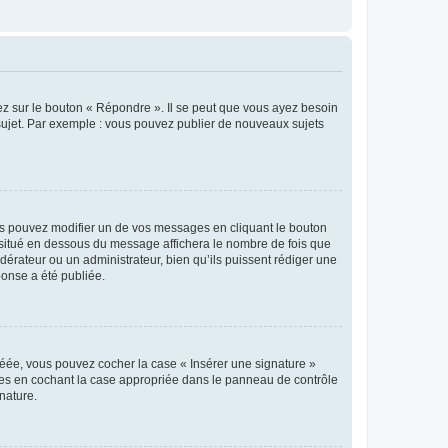
ez sur le bouton « Répondre ». Il se peut que vous ayez besoin
 sujet. Par exemple : vous pouvez publier de nouveaux sujets
s pouvez modifier un de vos messages en cliquant le bouton
e situé en dessous du message affichera le nombre de fois que
modérateur ou un administrateur, bien qu’ils puissent rédiger une
ponse a été publiée.
réée, vous pouvez cocher la case « Insérer une signature »
ages en cochant la case appropriée dans le panneau de contrôle
gnature.