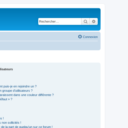
Rechercher
Recherche avancé
Connexion
lisateurs
t puis-je en rejoindre un ?
 groupe d’utilisateurs ?
araissent dans une couleur différente ?
défaut » ?
s !
non sollicités !
e de la part de quelqu’un sur ce forum !