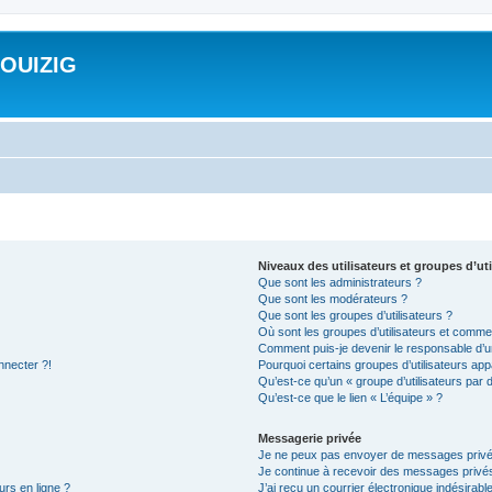
ROUIZIG
Niveaux des utilisateurs et groupes d’uti
Que sont les administrateurs ?
Que sont les modérateurs ?
Que sont les groupes d’utilisateurs ?
Où sont les groupes d’utilisateurs et commen
Comment puis-je devenir le responsable d’un
nnecter ?!
Pourquoi certains groupes d’utilisateurs app
Qu’est-ce qu’un « groupe d’utilisateurs par 
Qu’est-ce que le lien « L’équipe » ?
Messagerie privée
Je ne peux pas envoyer de messages privé
Je continue à recevoir des messages privés 
urs en ligne ?
J’ai reçu un courrier électronique indésirabl