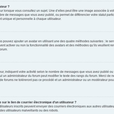
ateur ?
ur lorsque vous consultez un sujet. Une d’elles peut être une image associée à vo
mbre de messages que vous avez publié, ou permet de différencier votre statut parti
 unique et personnelle à chaque utilisateur.
ous pouvez ajouter un avatar en utilisant une des quatre méthodes suivantes : le serv
ent activer ou non la fonctionnalité des avatars et des méthodes qu’ils veuillent ren
forum.
ur, indiquent votre activité selon le nombre de messages que vous avez publié ou id
eul un administrateur du forum peut modifier le texte des rangs du forum. Merci de 
de forums ne toléreront pas ce procédé et un administrateur ou un modérateur pou
ur le lien de courrier électronique d’un utilisateur ?
s utilisateurs inscrits peuvent envoyer des courriers électroniques aux autres utili
es utilisateurs malveillants ou des robots.