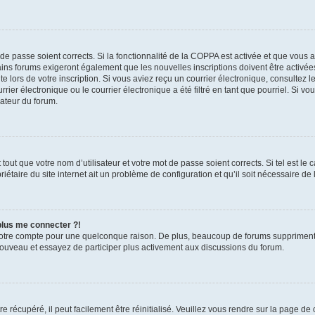
t de passe soient corrects. Si la fonctionnalité de la COPPA est activée et que vous 
ains forums exigeront également que les nouvelles inscriptions doivent être activée
te lors de votre inscription. Si vous aviez reçu un courrier électronique, consultez l
r électronique ou le courrier électronique a été filtré en tant que pourriel. Si vo
rateur du forum.
out que votre nom d’utilisateur et votre mot de passe soient corrects. Si tel est le
iétaire du site internet ait un problème de configuration et qu’il soit nécessaire de l
 plus me connecter ?!
votre compte pour une quelconque raison. De plus, beaucoup de forums suppriment pér
 nouveau et essayez de participer plus activement aux discussions du forum.
 récupéré, il peut facilement être réinitialisé. Veuillez vous rendre sur la page de