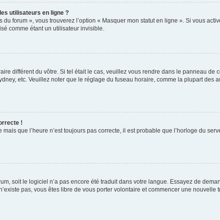
s utilisateurs en ligne ?
s du forum », vous trouverez l’option « Masquer mon statut en ligne ». Si vous activ
é comme étant un utilisateur invisible.
aire différent du vôtre. Si tel était le cas, veuillez vous rendre dans le panneau de co
ey, etc. Veuillez noter que le réglage du fuseau horaire, comme la plupart des autr
orrecte !
 mais que l’heure n’est toujours pas correcte, il est probable que l’horloge du serve
orum, soit le logiciel n’a pas encore été traduit dans votre langue. Essayez de deman
 n’existe pas, vous êtes libre de vous porter volontaire et commencer une nouvelle t