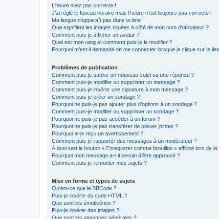
L’heure n’est pas correcte !
J’ai réglé le fuseau horaire mais l’heure n’est toujours pas correcte !
Ma langue n’apparaît pas dans la liste !
Que signifient les images situées à côté de mon nom d’utilisateur ?
Comment puis-je afficher un avatar ?
Quel est mon rang et comment puis-je le modifier ?
Pourquoi m’est-il demandé de me connecter lorsque je clique sur le lien 
Problèmes de publication
Comment puis-je publier un nouveau sujet ou une réponse ?
Comment puis-je modifier ou supprimer un message ?
Comment puis-je insérer une signature à mon message ?
Comment puis-je créer un sondage ?
Pourquoi ne puis-je pas ajouter plus d’options à un sondage ?
Comment puis-je modifier ou supprimer un sondage ?
Pourquoi ne puis-je pas accéder à un forum ?
Pourquoi ne puis-je pas transférer de pièces jointes ?
Pourquoi ai-je reçu un avertissement ?
Comment puis-je rapporter des messages à un modérateur ?
À quoi sert le bouton « Enregistrer comme brouillon » affiché lors de la 
Pourquoi mon message a-t-il besoin d’être approuvé ?
Comment puis-je remonter mes sujets ?
Mise en forme et types de sujets
Qu’est-ce que le BBCode ?
Puis-je insérer du code HTML ?
Que sont les émoticônes ?
Puis-je insérer des images ?
Que sont les annonces générales ?