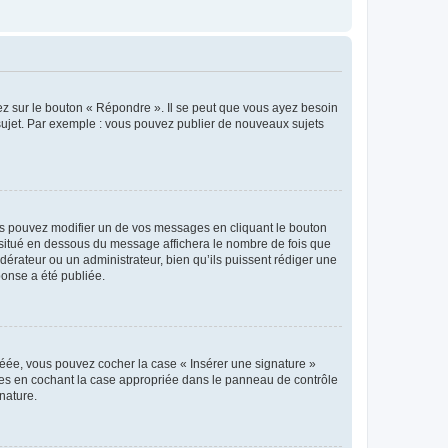
ez sur le bouton « Répondre ». Il se peut que vous ayez besoin
 sujet. Par exemple : vous pouvez publier de nouveaux sujets
s pouvez modifier un de vos messages en cliquant le bouton
e situé en dessous du message affichera le nombre de fois que
modérateur ou un administrateur, bien qu’ils puissent rédiger une
ponse a été publiée.
réée, vous pouvez cocher la case « Insérer une signature »
ages en cochant la case appropriée dans le panneau de contrôle
gnature.