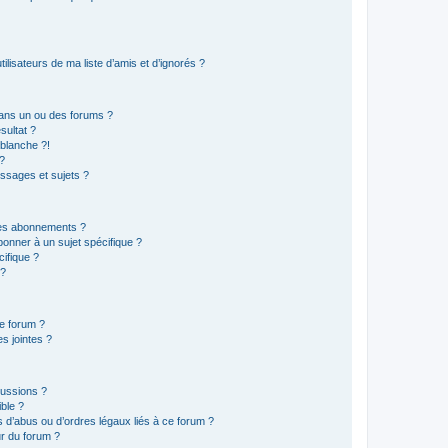
lisateurs de ma liste d’amis et d’ignorés ?
ans un ou des forums ?
sultat ?
blanche ?!
?
ssages et sujets ?
t les abonnements ?
onner à un sujet spécifique ?
ifique ?
 ?
ce forum ?
s jointes ?
cussions ?
ible ?
 d’abus ou d’ordres légaux liés à ce forum ?
r du forum ?