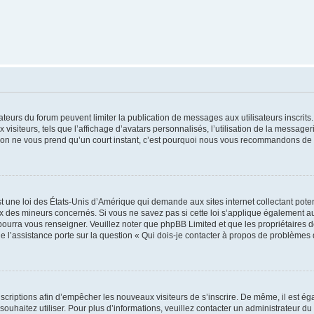
trateurs du forum peuvent limiter la publication de messages aux utilisateurs inscri
visiteurs, tels que l’affichage d’avatars personnalisés, l’utilisation de la messager
ription ne vous prend qu’un court instant, c’est pourquoi nous vous recommandons de l
t une loi des États-Unis d’Amérique qui demande aux sites internet collectant pot
 des mineurs concernés. Si vous ne savez pas si cette loi s’applique également au
 pourra vous renseigner. Veuillez noter que phpBB Limited et que les propriétaires
ue l’assistance porte sur la question « Qui dois-je contacter à propos de problèmes 
inscriptions afin d’empêcher les nouveaux visiteurs de s’inscrire. De même, il est é
s souhaitez utiliser. Pour plus d’informations, veuillez contacter un administrateur du