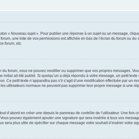
outon « Nouveau sujet ». Pour publier une réponse à un sujet ou un message, cliqu
 forum, une liste de vos permissions est affichée en bas de l’écran du forum ou du
ce forum, etc.
r du forum, vous ne pouvez modifier ou supprimer que vos propres messages. Vou
 initial ait été publié. Si quelqu’un a déjà répondu à votre message, un petit text
ion. Ce petit texte n’apparaîtra pas s’il s’agit d’une modification effectuée par un 
ue les utilisateurs normaux ne peuvent pas supprimer leur propre message si une ré
ut d’abord en créer une depuis le panneau de contrôle de l’utilisateur. Une fois c
ure. Vous pouvez également ajouter une signature qui sera insérée à tous vos mess
 vous sera plus utile de spécifier sur chaque message votre souhait d’insérer votre si