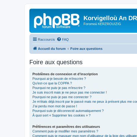
Korvigelloù An D
Foromoù KERZROUIZIG
Raccourcis
FAQ
Accueil du forum
Foire aux questions
Foire aux questions
Problèmes de connexion et d’inscription
Pourquoi ai-je besoin de m’inscrire ?
Qu’est-ce que la COPPA ?
Pourquoi ne puis-je pas m’inscrire ?
Je suis inscrit mais je ne peux pas me connecter !
Pourquoi ne puis-je pas me connecter ?
Je m’étais déjà inscrit par le passé mais ne peux à présent plus me co
J’ai perdu mon mot de passe !
Pourquoi suis-je déconnecté automatiquement ?
À quoi sert « Supprimer les cookies » ?
Préférences et paramètres des utilisateurs
Comment puis-je modifier mes paramètres ?
Comment puis-je masquer mon nom d’utilisateur de la liste des utilisate