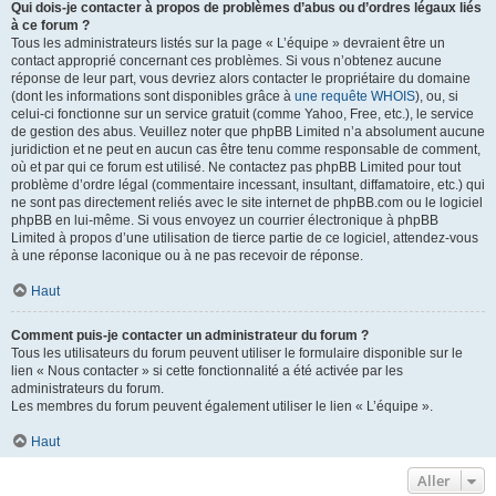
Qui dois-je contacter à propos de problèmes d’abus ou d’ordres légaux liés
à ce forum ?
Tous les administrateurs listés sur la page « L’équipe » devraient être un
contact approprié concernant ces problèmes. Si vous n’obtenez aucune
réponse de leur part, vous devriez alors contacter le propriétaire du domaine
(dont les informations sont disponibles grâce à
une requête WHOIS
), ou, si
celui-ci fonctionne sur un service gratuit (comme Yahoo, Free, etc.), le service
de gestion des abus. Veuillez noter que phpBB Limited n’a absolument aucune
juridiction et ne peut en aucun cas être tenu comme responsable de comment,
où et par qui ce forum est utilisé. Ne contactez pas phpBB Limited pour tout
problème d’ordre légal (commentaire incessant, insultant, diffamatoire, etc.) qui
ne sont pas directement reliés avec le site internet de phpBB.com ou le logiciel
phpBB en lui-même. Si vous envoyez un courrier électronique à phpBB
Limited à propos d’une utilisation de tierce partie de ce logiciel, attendez-vous
à une réponse laconique ou à ne pas recevoir de réponse.
Haut
Comment puis-je contacter un administrateur du forum ?
Tous les utilisateurs du forum peuvent utiliser le formulaire disponible sur le
lien « Nous contacter » si cette fonctionnalité a été activée par les
administrateurs du forum.
Les membres du forum peuvent également utiliser le lien « L’équipe ».
Haut
Aller