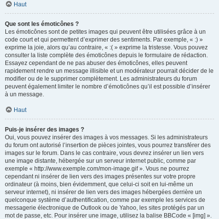
Haut
Que sont les émoticônes ?
Les émoticônes sont de petites images qui peuvent être utilisées grâce à un
code court et qui permettent d’exprimer des sentiments. Par exemple, « :) »
exprime la joie, alors qu’au contraire, « :( » exprime la tristesse. Vous pouvez
consulter la liste complète des émoticônes depuis le formulaire de rédaction.
Essayez cependant de ne pas abuser des émoticônes, elles peuvent
rapidement rendre un message illisible et un modérateur pourrait décider de le
modifier ou de le supprimer complètement. Les administrateurs du forum
peuvent également limiter le nombre d’émoticônes qu’il est possible d’insérer
à un message.
Haut
Puis-je insérer des images ?
Oui, vous pouvez insérer des images à vos messages. Si les administrateurs
du forum ont autorisé l’insertion de pièces jointes, vous pourrez transférer des
images sur le forum. Dans le cas contraire, vous devrez insérer un lien vers
une image distante, hébergée sur un serveur internet public, comme par
exemple « http://www.exemple.com/mon-image.gif ». Vous ne pourrez
cependant ni insérer de lien vers des images présentes sur votre propre
ordinateur (à moins, bien évidemment, que celui-ci soit en lui-même un
serveur internet), ni insérer de lien vers des images hébergées derrière un
quelconque système d’authentification, comme par exemple les services de
messagerie électronique de Outlook ou de Yahoo, les sites protégés par un
mot de passe, etc. Pour insérer une image, utilisez la balise BBCode « [img] ».