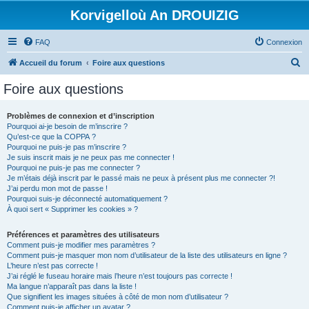
Korvigelloù An DROUIZIG
FAQ
Connexion
R
Accueil du forum
Foire aux questions
e
Foire aux questions
c
h
Problèmes de connexion et d’inscription
Pourquoi ai-je besoin de m’inscrire ?
e
Qu’est-ce que la COPPA ?
r
Pourquoi ne puis-je pas m’inscrire ?
Je suis inscrit mais je ne peux pas me connecter !
c
Pourquoi ne puis-je pas me connecter ?
Je m’étais déjà inscrit par le passé mais ne peux à présent plus me connecter ?!
h
J’ai perdu mon mot de passe !
e
Pourquoi suis-je déconnecté automatiquement ?
À quoi sert « Supprimer les cookies » ?
r
Préférences et paramètres des utilisateurs
Comment puis-je modifier mes paramètres ?
Comment puis-je masquer mon nom d’utilisateur de la liste des utilisateurs en ligne ?
L’heure n’est pas correcte !
J’ai réglé le fuseau horaire mais l’heure n’est toujours pas correcte !
Ma langue n’apparaît pas dans la liste !
Que signifient les images situées à côté de mon nom d’utilisateur ?
Comment puis-je afficher un avatar ?