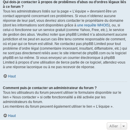
Qui dois-je contacter à propos de problèmes d’abus ou d’ordres légaux liés
à ce forum ?
Tous les administrateurs listés sur la page « L’équipe » devraient être un
contact approprié concernant ces problèmes. Si vous n’obtenez aucune
réponse de leur part, vous devriez alors contacter le propriétaire du domaine
(dont les informations sont disponibles grâce à
une requête WHOIS
), ou, si
celui-ci fonctionne sur un service gratuit (comme Yahoo, Free, etc.), le service
de gestion des abus. Veuillez noter que phpBB Limited n’a absolument aucune
juridiction et ne peut en aucun cas être tenu comme responsable de comment,
où et par qui ce forum est utilisé. Ne contactez pas phpBB Limited pour tout
problème d’ordre légal (commentaire incessant, insultant, diffamatoire, etc.) qui
ne sont pas directement reliés avec le site internet de phpBB.com ou le logiciel
phpBB en lui-même. Si vous envoyez un courrier électronique à phpBB
Limited à propos d’une utilisation de tierce partie de ce logiciel, attendez-vous
à une réponse laconique ou à ne pas recevoir de réponse.
Haut
Comment puis-je contacter un administrateur du forum ?
Tous les utilisateurs du forum peuvent utiliser le formulaire disponible sur le
lien « Nous contacter » si cette fonctionnalité a été activée par les
administrateurs du forum.
Les membres du forum peuvent également utiliser le lien « L’équipe ».
Haut
Aller