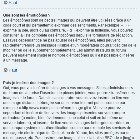
Haut
Que sont les émoticônes ?
Les émoticônes sont de petites images qui peuvent être utilisées grâce à un
code court et qui permettent d’exprimer des sentiments. Par exemple, « :) »
exprime la joie, alors qu’au contraire, « :( » exprime la tristesse. Vous pouvez
consulter la liste complète des émoticônes depuis le formulaire de rédaction.
Essayez cependant de ne pas abuser des émoticônes, elles peuvent
rapidement rendre un message illisible et un modérateur pourrait décider de le
modifier ou de le supprimer complètement. Les administrateurs du forum
peuvent également limiter le nombre d’émoticônes qu’il est possible d’insérer
à un message.
Haut
Puis-je insérer des images ?
Oui, vous pouvez insérer des images à vos messages. Si les administrateurs
du forum ont autorisé l’insertion de pièces jointes, vous pourrez transférer des
images sur le forum. Dans le cas contraire, vous devrez insérer un lien vers
une image distante, hébergée sur un serveur internet public, comme par
exemple « http://www.exemple.com/mon-image.gif ». Vous ne pourrez
cependant ni insérer de lien vers des images présentes sur votre propre
ordinateur (à moins, bien évidemment, que celui-ci soit en lui-même un
serveur internet), ni insérer de lien vers des images hébergées derrière un
quelconque système d’authentification, comme par exemple les services de
messagerie électronique de Outlook ou de Yahoo, les sites protégés par un
mot de passe, etc. Pour insérer une image, utilisez la balise BBCode « [img] ».