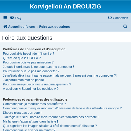
Korvigelloù An DROUIZIG
FAQ
Connexion
R
Accueil du forum
Foire aux questions
e
Foire aux questions
c
h
Problèmes de connexion et d’inscription
Pourquoi ai-je besoin de m’inscrire ?
e
Qu’est-ce que la COPPA ?
r
Pourquoi ne puis-je pas m’inscrire ?
Je suis inscrit mais je ne peux pas me connecter !
c
Pourquoi ne puis-je pas me connecter ?
Je m’étais déjà inscrit par le passé mais ne peux à présent plus me connecter ?!
h
J’ai perdu mon mot de passe !
e
Pourquoi suis-je déconnecté automatiquement ?
À quoi sert « Supprimer les cookies » ?
r
Préférences et paramètres des utilisateurs
Comment puis-je modifier mes paramètres ?
Comment puis-je masquer mon nom d’utilisateur de la liste des utilisateurs en ligne ?
L’heure n’est pas correcte !
J’ai réglé le fuseau horaire mais l’heure n’est toujours pas correcte !
Ma langue n’apparaît pas dans la liste !
Que signifient les images situées à côté de mon nom d’utilisateur ?
Comment puis-je afficher un avatar ?