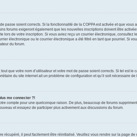
t de passe soient corrects. Si la fonctionnalité de la COPPA est activée et que vous 
ains forums exigeront également que les nouvelles inscriptions doivent être activée
te lors de votre inscription. Si vous aviez reçu un courrier électronique, consultez l
r électronique ou le courrier électronique a été filtré en tant que pourriel. Si vo
rateur du forum.
out que votre nom d’utilisateur et votre mot de passe soient corrects. Si tel est le
iétaire du site internet ait un problème de configuration et qu’il soit nécessaire de l
 plus me connecter ?!
votre compte pour une quelconque raison. De plus, beaucoup de forums suppriment pér
 nouveau et essayez de participer plus activement aux discussions du forum.
 récupéré, il peut facilement être réinitialisé. Veuillez vous rendre sur la page de