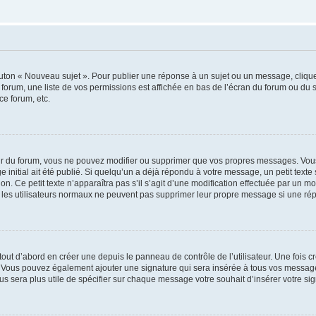
outon « Nouveau sujet ». Pour publier une réponse à un sujet ou un message, cliqu
 forum, une liste de vos permissions est affichée en bas de l’écran du forum ou du
ce forum, etc.
r du forum, vous ne pouvez modifier ou supprimer que vos propres messages. Vou
 initial ait été publié. Si quelqu’un a déjà répondu à votre message, un petit text
ion. Ce petit texte n’apparaîtra pas s’il s’agit d’une modification effectuée par un 
ue les utilisateurs normaux ne peuvent pas supprimer leur propre message si une ré
ut d’abord en créer une depuis le panneau de contrôle de l’utilisateur. Une fois c
ure. Vous pouvez également ajouter une signature qui sera insérée à tous vos mess
 vous sera plus utile de spécifier sur chaque message votre souhait d’insérer votre si