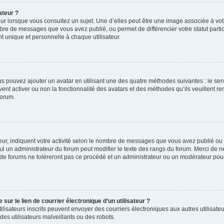
ateur ?
ur lorsque vous consultez un sujet. Une d’elles peut être une image associée à vo
mbre de messages que vous avez publié, ou permet de différencier votre statut parti
 unique et personnelle à chaque utilisateur.
ous pouvez ajouter un avatar en utilisant une des quatre méthodes suivantes : le serv
ent activer ou non la fonctionnalité des avatars et des méthodes qu’ils veuillent ren
forum.
ur, indiquent votre activité selon le nombre de messages que vous avez publié ou id
eul un administrateur du forum peut modifier le texte des rangs du forum. Merci de 
de forums ne toléreront pas ce procédé et un administrateur ou un modérateur pou
ur le lien de courrier électronique d’un utilisateur ?
s utilisateurs inscrits peuvent envoyer des courriers électroniques aux autres utili
es utilisateurs malveillants ou des robots.