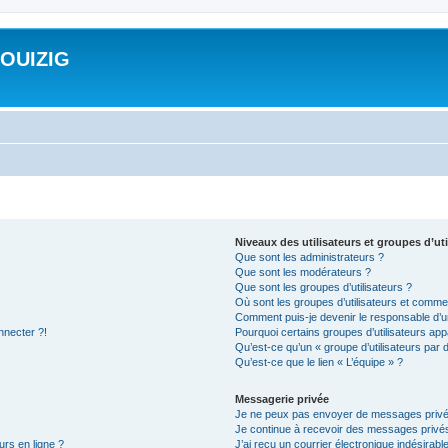
ROUIZIG
Niveaux des utilisateurs et groupes d’uti
Que sont les administrateurs ?
Que sont les modérateurs ?
Que sont les groupes d’utilisateurs ?
Où sont les groupes d’utilisateurs et commen
Comment puis-je devenir le responsable d’un
nnecter ?!
Pourquoi certains groupes d’utilisateurs app
Qu’est-ce qu’un « groupe d’utilisateurs par 
Qu’est-ce que le lien « L’équipe » ?
Messagerie privée
Je ne peux pas envoyer de messages privé
Je continue à recevoir des messages privés 
urs en ligne ?
J’ai reçu un courrier électronique indésirabl