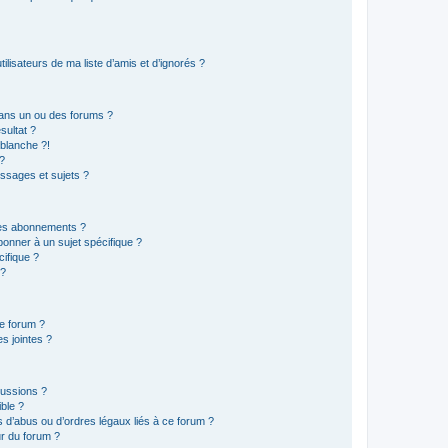
lisateurs de ma liste d’amis et d’ignorés ?
ans un ou des forums ?
sultat ?
blanche ?!
?
ssages et sujets ?
t les abonnements ?
onner à un sujet spécifique ?
ifique ?
 ?
ce forum ?
s jointes ?
cussions ?
ible ?
 d’abus ou d’ordres légaux liés à ce forum ?
r du forum ?