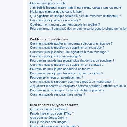
L’heure n’est pas correcte !
J’ai réglé le fuseau horaire mais l’heure n’est toujours pas correcte !
Ma langue n’apparaît pas dans la liste !
Que signifient les images situées à côté de mon nom d’utilisateur ?
Comment puis-je afficher un avatar ?
Quel est mon rang et comment puis-je le modifier ?
Pourquoi m’est-il demandé de me connecter lorsque je clique sur le lien 
Problèmes de publication
Comment puis-je publier un nouveau sujet ou une réponse ?
Comment puis-je modifier ou supprimer un message ?
Comment puis-je insérer une signature à mon message ?
Comment puis-je créer un sondage ?
Pourquoi ne puis-je pas ajouter plus d’options à un sondage ?
Comment puis-je modifier ou supprimer un sondage ?
Pourquoi ne puis-je pas accéder à un forum ?
Pourquoi ne puis-je pas transférer de pièces jointes ?
Pourquoi ai-je reçu un avertissement ?
Comment puis-je rapporter des messages à un modérateur ?
À quoi sert le bouton « Enregistrer comme brouillon » affiché lors de la 
Pourquoi mon message a-t-il besoin d’être approuvé ?
Comment puis-je remonter mes sujets ?
Mise en forme et types de sujets
Qu’est-ce que le BBCode ?
Puis-je insérer du code HTML ?
Que sont les émoticônes ?
Puis-je insérer des images ?
Que sont les annonces générales ?