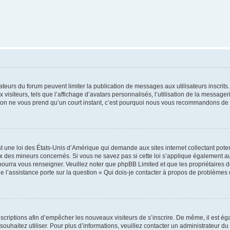
trateurs du forum peuvent limiter la publication de messages aux utilisateurs inscri
visiteurs, tels que l’affichage d’avatars personnalisés, l’utilisation de la messager
ription ne vous prend qu’un court instant, c’est pourquoi nous vous recommandons de l
t une loi des États-Unis d’Amérique qui demande aux sites internet collectant pot
 des mineurs concernés. Si vous ne savez pas si cette loi s’applique également au
 pourra vous renseigner. Veuillez noter que phpBB Limited et que les propriétaires
ue l’assistance porte sur la question « Qui dois-je contacter à propos de problèmes 
inscriptions afin d’empêcher les nouveaux visiteurs de s’inscrire. De même, il est é
s souhaitez utiliser. Pour plus d’informations, veuillez contacter un administrateur du