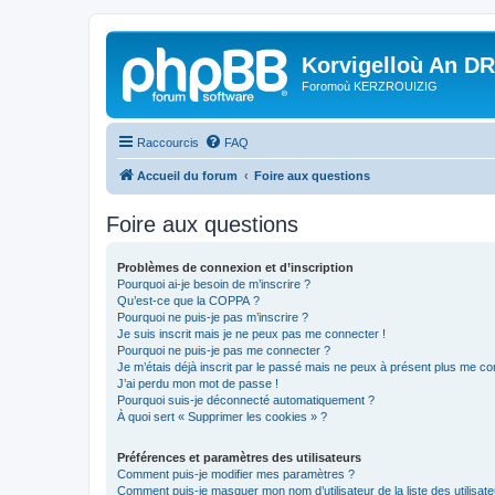
Korvigelloù An D
Foromoù KERZROUIZIG
Raccourcis
FAQ
Accueil du forum
Foire aux questions
Foire aux questions
Problèmes de connexion et d’inscription
Pourquoi ai-je besoin de m’inscrire ?
Qu’est-ce que la COPPA ?
Pourquoi ne puis-je pas m’inscrire ?
Je suis inscrit mais je ne peux pas me connecter !
Pourquoi ne puis-je pas me connecter ?
Je m’étais déjà inscrit par le passé mais ne peux à présent plus me co
J’ai perdu mon mot de passe !
Pourquoi suis-je déconnecté automatiquement ?
À quoi sert « Supprimer les cookies » ?
Préférences et paramètres des utilisateurs
Comment puis-je modifier mes paramètres ?
Comment puis-je masquer mon nom d’utilisateur de la liste des utilisate