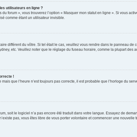
s utilisateurs en ligne ?
s du forum », vous trouverez l’option « Masquer mon statut en ligne ». Si vous activ
é comme étant un utilisateur invisible.
aire différent du vôtre. Si tel était le cas, veuillez vous rendre dans le panneau de co
ey, etc. Veuillez noter que le réglage du fuseau horaire, comme la plupart des autr
orrecte !
 mais que l’heure n’est toujours pas correcte, il est probable que l’horloge du serve
orum, soit le logiciel n’a pas encore été traduit dans votre langue. Essayez de deman
 n’existe pas, vous êtes libre de vous porter volontaire et commencer une nouvelle t