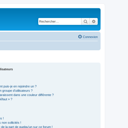
Rechercher
Recherche avancé
Connexion
lisateurs
t puis-je en rejoindre un ?
 groupe d’utilisateurs ?
araissent dans une couleur différente ?
défaut » ?
s !
non sollicités !
e de la part de quelqu’un sur ce forum !