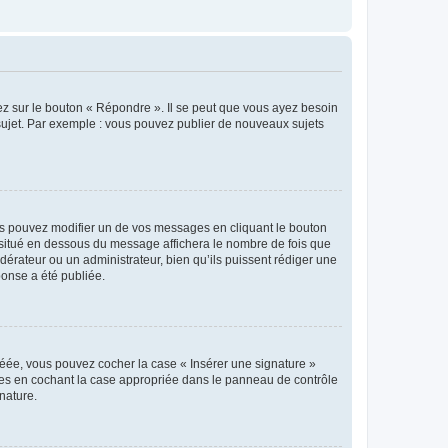
ez sur le bouton « Répondre ». Il se peut que vous ayez besoin
 sujet. Par exemple : vous pouvez publier de nouveaux sujets
s pouvez modifier un de vos messages en cliquant le bouton
e situé en dessous du message affichera le nombre de fois que
modérateur ou un administrateur, bien qu’ils puissent rédiger une
ponse a été publiée.
réée, vous pouvez cocher la case « Insérer une signature »
ages en cochant la case appropriée dans le panneau de contrôle
gnature.