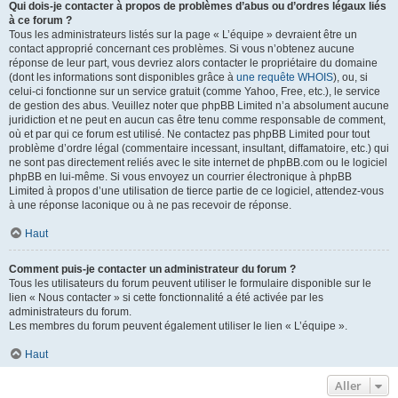
Qui dois-je contacter à propos de problèmes d’abus ou d’ordres légaux liés
à ce forum ?
Tous les administrateurs listés sur la page « L’équipe » devraient être un
contact approprié concernant ces problèmes. Si vous n’obtenez aucune
réponse de leur part, vous devriez alors contacter le propriétaire du domaine
(dont les informations sont disponibles grâce à
une requête WHOIS
), ou, si
celui-ci fonctionne sur un service gratuit (comme Yahoo, Free, etc.), le service
de gestion des abus. Veuillez noter que phpBB Limited n’a absolument aucune
juridiction et ne peut en aucun cas être tenu comme responsable de comment,
où et par qui ce forum est utilisé. Ne contactez pas phpBB Limited pour tout
problème d’ordre légal (commentaire incessant, insultant, diffamatoire, etc.) qui
ne sont pas directement reliés avec le site internet de phpBB.com ou le logiciel
phpBB en lui-même. Si vous envoyez un courrier électronique à phpBB
Limited à propos d’une utilisation de tierce partie de ce logiciel, attendez-vous
à une réponse laconique ou à ne pas recevoir de réponse.
Haut
Comment puis-je contacter un administrateur du forum ?
Tous les utilisateurs du forum peuvent utiliser le formulaire disponible sur le
lien « Nous contacter » si cette fonctionnalité a été activée par les
administrateurs du forum.
Les membres du forum peuvent également utiliser le lien « L’équipe ».
Haut
Aller