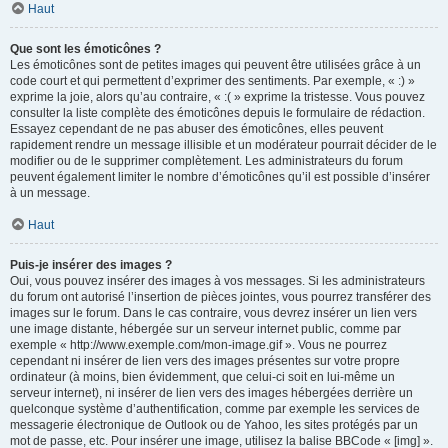
Haut
Que sont les émoticônes ?
Les émoticônes sont de petites images qui peuvent être utilisées grâce à un
code court et qui permettent d’exprimer des sentiments. Par exemple, « :) »
exprime la joie, alors qu’au contraire, « :( » exprime la tristesse. Vous pouvez
consulter la liste complète des émoticônes depuis le formulaire de rédaction.
Essayez cependant de ne pas abuser des émoticônes, elles peuvent
rapidement rendre un message illisible et un modérateur pourrait décider de le
modifier ou de le supprimer complètement. Les administrateurs du forum
peuvent également limiter le nombre d’émoticônes qu’il est possible d’insérer
à un message.
Haut
Puis-je insérer des images ?
Oui, vous pouvez insérer des images à vos messages. Si les administrateurs
du forum ont autorisé l’insertion de pièces jointes, vous pourrez transférer des
images sur le forum. Dans le cas contraire, vous devrez insérer un lien vers
une image distante, hébergée sur un serveur internet public, comme par
exemple « http://www.exemple.com/mon-image.gif ». Vous ne pourrez
cependant ni insérer de lien vers des images présentes sur votre propre
ordinateur (à moins, bien évidemment, que celui-ci soit en lui-même un
serveur internet), ni insérer de lien vers des images hébergées derrière un
quelconque système d’authentification, comme par exemple les services de
messagerie électronique de Outlook ou de Yahoo, les sites protégés par un
mot de passe, etc. Pour insérer une image, utilisez la balise BBCode « [img] ».