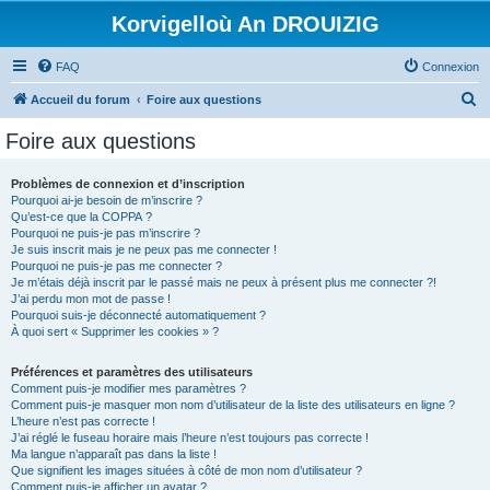
Korvigelloù An DROUIZIG
FAQ
Connexion
R
Accueil du forum
Foire aux questions
e
Foire aux questions
c
h
Problèmes de connexion et d’inscription
Pourquoi ai-je besoin de m’inscrire ?
e
Qu’est-ce que la COPPA ?
r
Pourquoi ne puis-je pas m’inscrire ?
Je suis inscrit mais je ne peux pas me connecter !
c
Pourquoi ne puis-je pas me connecter ?
Je m’étais déjà inscrit par le passé mais ne peux à présent plus me connecter ?!
h
J’ai perdu mon mot de passe !
e
Pourquoi suis-je déconnecté automatiquement ?
À quoi sert « Supprimer les cookies » ?
r
Préférences et paramètres des utilisateurs
Comment puis-je modifier mes paramètres ?
Comment puis-je masquer mon nom d’utilisateur de la liste des utilisateurs en ligne ?
L’heure n’est pas correcte !
J’ai réglé le fuseau horaire mais l’heure n’est toujours pas correcte !
Ma langue n’apparaît pas dans la liste !
Que signifient les images situées à côté de mon nom d’utilisateur ?
Comment puis-je afficher un avatar ?