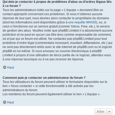
Qui dois-je contacter à propos de problèmes d’abus ou d’ordres légaux liés
à ce forum ?
Tous les administrateurs listés sur la page « L’équipe » devraient être un
contact approprié concernant ces problèmes. Si vous n’obtenez aucune
réponse de leur part, vous devriez alors contacter le propriétaire du domaine
(dont les informations sont disponibles grâce à
une requête WHOIS
), ou, si
celui-ci fonctionne sur un service gratuit (comme Yahoo, Free, etc.), le service
de gestion des abus. Veuillez noter que phpBB Limited n’a absolument aucune
juridiction et ne peut en aucun cas être tenu comme responsable de comment,
où et par qui ce forum est utilisé. Ne contactez pas phpBB Limited pour tout
problème d’ordre légal (commentaire incessant, insultant, diffamatoire, etc.) qui
ne sont pas directement reliés avec le site internet de phpBB.com ou le logiciel
phpBB en lui-même. Si vous envoyez un courrier électronique à phpBB
Limited à propos d’une utilisation de tierce partie de ce logiciel, attendez-vous
à une réponse laconique ou à ne pas recevoir de réponse.
Haut
Comment puis-je contacter un administrateur du forum ?
Tous les utilisateurs du forum peuvent utiliser le formulaire disponible sur le
lien « Nous contacter » si cette fonctionnalité a été activée par les
administrateurs du forum.
Les membres du forum peuvent également utiliser le lien « L’équipe ».
Haut
Aller