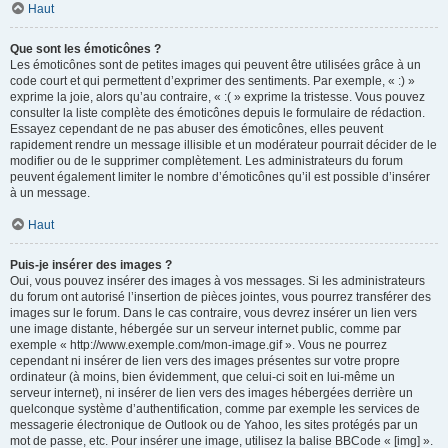
Haut
Que sont les émoticônes ?
Les émoticônes sont de petites images qui peuvent être utilisées grâce à un
code court et qui permettent d’exprimer des sentiments. Par exemple, « :) »
exprime la joie, alors qu’au contraire, « :( » exprime la tristesse. Vous pouvez
consulter la liste complète des émoticônes depuis le formulaire de rédaction.
Essayez cependant de ne pas abuser des émoticônes, elles peuvent
rapidement rendre un message illisible et un modérateur pourrait décider de le
modifier ou de le supprimer complètement. Les administrateurs du forum
peuvent également limiter le nombre d’émoticônes qu’il est possible d’insérer
à un message.
Haut
Puis-je insérer des images ?
Oui, vous pouvez insérer des images à vos messages. Si les administrateurs
du forum ont autorisé l’insertion de pièces jointes, vous pourrez transférer des
images sur le forum. Dans le cas contraire, vous devrez insérer un lien vers
une image distante, hébergée sur un serveur internet public, comme par
exemple « http://www.exemple.com/mon-image.gif ». Vous ne pourrez
cependant ni insérer de lien vers des images présentes sur votre propre
ordinateur (à moins, bien évidemment, que celui-ci soit en lui-même un
serveur internet), ni insérer de lien vers des images hébergées derrière un
quelconque système d’authentification, comme par exemple les services de
messagerie électronique de Outlook ou de Yahoo, les sites protégés par un
mot de passe, etc. Pour insérer une image, utilisez la balise BBCode « [img] ».