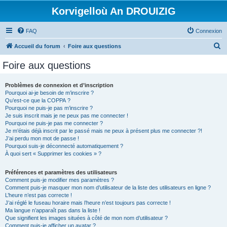
Korvigelloù An DROUIZIG
FAQ
Connexion
R
Accueil du forum
Foire aux questions
e
Foire aux questions
c
h
Problèmes de connexion et d’inscription
Pourquoi ai-je besoin de m’inscrire ?
e
Qu’est-ce que la COPPA ?
r
Pourquoi ne puis-je pas m’inscrire ?
Je suis inscrit mais je ne peux pas me connecter !
c
Pourquoi ne puis-je pas me connecter ?
Je m’étais déjà inscrit par le passé mais ne peux à présent plus me connecter ?!
h
J’ai perdu mon mot de passe !
e
Pourquoi suis-je déconnecté automatiquement ?
À quoi sert « Supprimer les cookies » ?
r
Préférences et paramètres des utilisateurs
Comment puis-je modifier mes paramètres ?
Comment puis-je masquer mon nom d’utilisateur de la liste des utilisateurs en ligne ?
L’heure n’est pas correcte !
J’ai réglé le fuseau horaire mais l’heure n’est toujours pas correcte !
Ma langue n’apparaît pas dans la liste !
Que signifient les images situées à côté de mon nom d’utilisateur ?
Comment puis-je afficher un avatar ?