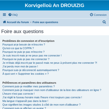
Korvigelloù An DROUIZIG
FAQ
Connexion
R
Accueil du forum
Foire aux questions
e
Foire aux questions
c
h
Problèmes de connexion et d’inscription
Pourquoi ai-je besoin de m’inscrire ?
e
Qu’est-ce que la COPPA ?
r
Pourquoi ne puis-je pas m’inscrire ?
Je suis inscrit mais je ne peux pas me connecter !
c
Pourquoi ne puis-je pas me connecter ?
Je m’étais déjà inscrit par le passé mais ne peux à présent plus me connecter ?!
h
J’ai perdu mon mot de passe !
e
Pourquoi suis-je déconnecté automatiquement ?
À quoi sert « Supprimer les cookies » ?
r
Préférences et paramètres des utilisateurs
Comment puis-je modifier mes paramètres ?
Comment puis-je masquer mon nom d’utilisateur de la liste des utilisateurs en ligne ?
L’heure n’est pas correcte !
J’ai réglé le fuseau horaire mais l’heure n’est toujours pas correcte !
Ma langue n’apparaît pas dans la liste !
Que signifient les images situées à côté de mon nom d’utilisateur ?
Comment puis-je afficher un avatar ?