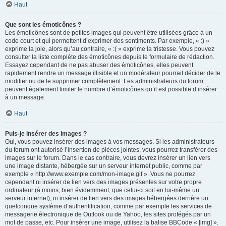
Haut
Que sont les émoticônes ?
Les émoticônes sont de petites images qui peuvent être utilisées grâce à un
code court et qui permettent d’exprimer des sentiments. Par exemple, « :) »
exprime la joie, alors qu’au contraire, « :( » exprime la tristesse. Vous pouvez
consulter la liste complète des émoticônes depuis le formulaire de rédaction.
Essayez cependant de ne pas abuser des émoticônes, elles peuvent
rapidement rendre un message illisible et un modérateur pourrait décider de le
modifier ou de le supprimer complètement. Les administrateurs du forum
peuvent également limiter le nombre d’émoticônes qu’il est possible d’insérer
à un message.
Haut
Puis-je insérer des images ?
Oui, vous pouvez insérer des images à vos messages. Si les administrateurs
du forum ont autorisé l’insertion de pièces jointes, vous pourrez transférer des
images sur le forum. Dans le cas contraire, vous devrez insérer un lien vers
une image distante, hébergée sur un serveur internet public, comme par
exemple « http://www.exemple.com/mon-image.gif ». Vous ne pourrez
cependant ni insérer de lien vers des images présentes sur votre propre
ordinateur (à moins, bien évidemment, que celui-ci soit en lui-même un
serveur internet), ni insérer de lien vers des images hébergées derrière un
quelconque système d’authentification, comme par exemple les services de
messagerie électronique de Outlook ou de Yahoo, les sites protégés par un
mot de passe, etc. Pour insérer une image, utilisez la balise BBCode « [img] ».