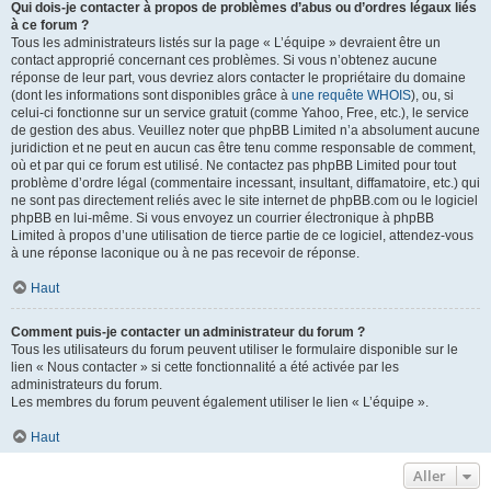
Qui dois-je contacter à propos de problèmes d’abus ou d’ordres légaux liés
à ce forum ?
Tous les administrateurs listés sur la page « L’équipe » devraient être un
contact approprié concernant ces problèmes. Si vous n’obtenez aucune
réponse de leur part, vous devriez alors contacter le propriétaire du domaine
(dont les informations sont disponibles grâce à
une requête WHOIS
), ou, si
celui-ci fonctionne sur un service gratuit (comme Yahoo, Free, etc.), le service
de gestion des abus. Veuillez noter que phpBB Limited n’a absolument aucune
juridiction et ne peut en aucun cas être tenu comme responsable de comment,
où et par qui ce forum est utilisé. Ne contactez pas phpBB Limited pour tout
problème d’ordre légal (commentaire incessant, insultant, diffamatoire, etc.) qui
ne sont pas directement reliés avec le site internet de phpBB.com ou le logiciel
phpBB en lui-même. Si vous envoyez un courrier électronique à phpBB
Limited à propos d’une utilisation de tierce partie de ce logiciel, attendez-vous
à une réponse laconique ou à ne pas recevoir de réponse.
Haut
Comment puis-je contacter un administrateur du forum ?
Tous les utilisateurs du forum peuvent utiliser le formulaire disponible sur le
lien « Nous contacter » si cette fonctionnalité a été activée par les
administrateurs du forum.
Les membres du forum peuvent également utiliser le lien « L’équipe ».
Haut
Aller