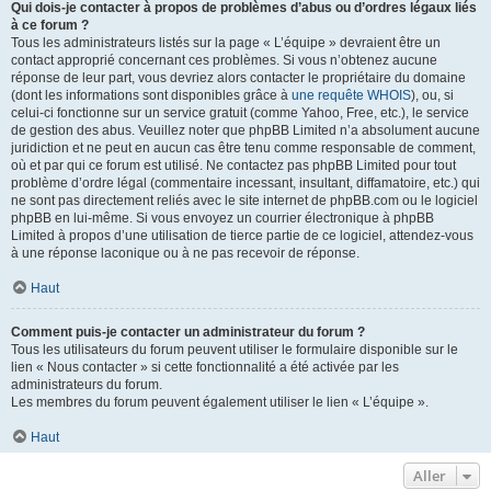
Qui dois-je contacter à propos de problèmes d’abus ou d’ordres légaux liés
à ce forum ?
Tous les administrateurs listés sur la page « L’équipe » devraient être un
contact approprié concernant ces problèmes. Si vous n’obtenez aucune
réponse de leur part, vous devriez alors contacter le propriétaire du domaine
(dont les informations sont disponibles grâce à
une requête WHOIS
), ou, si
celui-ci fonctionne sur un service gratuit (comme Yahoo, Free, etc.), le service
de gestion des abus. Veuillez noter que phpBB Limited n’a absolument aucune
juridiction et ne peut en aucun cas être tenu comme responsable de comment,
où et par qui ce forum est utilisé. Ne contactez pas phpBB Limited pour tout
problème d’ordre légal (commentaire incessant, insultant, diffamatoire, etc.) qui
ne sont pas directement reliés avec le site internet de phpBB.com ou le logiciel
phpBB en lui-même. Si vous envoyez un courrier électronique à phpBB
Limited à propos d’une utilisation de tierce partie de ce logiciel, attendez-vous
à une réponse laconique ou à ne pas recevoir de réponse.
Haut
Comment puis-je contacter un administrateur du forum ?
Tous les utilisateurs du forum peuvent utiliser le formulaire disponible sur le
lien « Nous contacter » si cette fonctionnalité a été activée par les
administrateurs du forum.
Les membres du forum peuvent également utiliser le lien « L’équipe ».
Haut
Aller