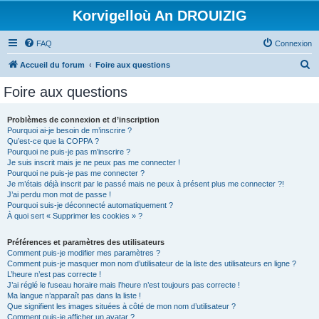
Korvigelloù An DROUIZIG
FAQ
Connexion
R
Accueil du forum
Foire aux questions
e
Foire aux questions
c
h
Problèmes de connexion et d’inscription
Pourquoi ai-je besoin de m’inscrire ?
e
Qu’est-ce que la COPPA ?
r
Pourquoi ne puis-je pas m’inscrire ?
Je suis inscrit mais je ne peux pas me connecter !
c
Pourquoi ne puis-je pas me connecter ?
Je m’étais déjà inscrit par le passé mais ne peux à présent plus me connecter ?!
h
J’ai perdu mon mot de passe !
e
Pourquoi suis-je déconnecté automatiquement ?
À quoi sert « Supprimer les cookies » ?
r
Préférences et paramètres des utilisateurs
Comment puis-je modifier mes paramètres ?
Comment puis-je masquer mon nom d’utilisateur de la liste des utilisateurs en ligne ?
L’heure n’est pas correcte !
J’ai réglé le fuseau horaire mais l’heure n’est toujours pas correcte !
Ma langue n’apparaît pas dans la liste !
Que signifient les images situées à côté de mon nom d’utilisateur ?
Comment puis-je afficher un avatar ?