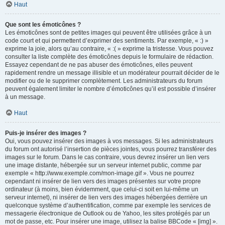
Haut
Que sont les émoticônes ?
Les émoticônes sont de petites images qui peuvent être utilisées grâce à un
code court et qui permettent d’exprimer des sentiments. Par exemple, « :) »
exprime la joie, alors qu’au contraire, « :( » exprime la tristesse. Vous pouvez
consulter la liste complète des émoticônes depuis le formulaire de rédaction.
Essayez cependant de ne pas abuser des émoticônes, elles peuvent
rapidement rendre un message illisible et un modérateur pourrait décider de le
modifier ou de le supprimer complètement. Les administrateurs du forum
peuvent également limiter le nombre d’émoticônes qu’il est possible d’insérer
à un message.
Haut
Puis-je insérer des images ?
Oui, vous pouvez insérer des images à vos messages. Si les administrateurs
du forum ont autorisé l’insertion de pièces jointes, vous pourrez transférer des
images sur le forum. Dans le cas contraire, vous devrez insérer un lien vers
une image distante, hébergée sur un serveur internet public, comme par
exemple « http://www.exemple.com/mon-image.gif ». Vous ne pourrez
cependant ni insérer de lien vers des images présentes sur votre propre
ordinateur (à moins, bien évidemment, que celui-ci soit en lui-même un
serveur internet), ni insérer de lien vers des images hébergées derrière un
quelconque système d’authentification, comme par exemple les services de
messagerie électronique de Outlook ou de Yahoo, les sites protégés par un
mot de passe, etc. Pour insérer une image, utilisez la balise BBCode « [img] ».