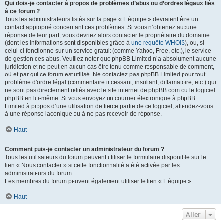
Qui dois-je contacter à propos de problèmes d’abus ou d’ordres légaux liés
à ce forum ?
Tous les administrateurs listés sur la page « L’équipe » devraient être un
contact approprié concernant ces problèmes. Si vous n’obtenez aucune
réponse de leur part, vous devriez alors contacter le propriétaire du domaine
(dont les informations sont disponibles grâce à
une requête WHOIS
), ou, si
celui-ci fonctionne sur un service gratuit (comme Yahoo, Free, etc.), le service
de gestion des abus. Veuillez noter que phpBB Limited n’a absolument aucune
juridiction et ne peut en aucun cas être tenu comme responsable de comment,
où et par qui ce forum est utilisé. Ne contactez pas phpBB Limited pour tout
problème d’ordre légal (commentaire incessant, insultant, diffamatoire, etc.) qui
ne sont pas directement reliés avec le site internet de phpBB.com ou le logiciel
phpBB en lui-même. Si vous envoyez un courrier électronique à phpBB
Limited à propos d’une utilisation de tierce partie de ce logiciel, attendez-vous
à une réponse laconique ou à ne pas recevoir de réponse.
Haut
Comment puis-je contacter un administrateur du forum ?
Tous les utilisateurs du forum peuvent utiliser le formulaire disponible sur le
lien « Nous contacter » si cette fonctionnalité a été activée par les
administrateurs du forum.
Les membres du forum peuvent également utiliser le lien « L’équipe ».
Haut
Aller