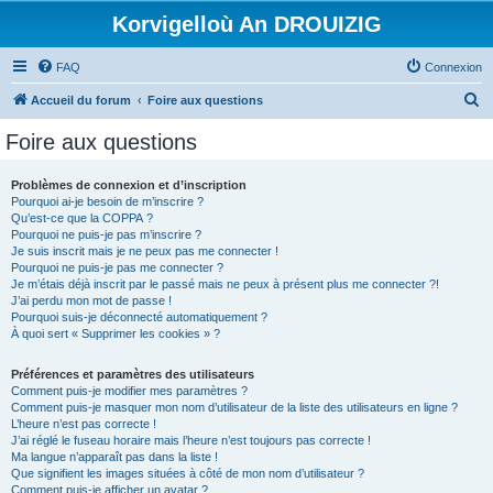
Korvigelloù An DROUIZIG
FAQ
Connexion
R
Accueil du forum
Foire aux questions
e
Foire aux questions
c
h
Problèmes de connexion et d’inscription
Pourquoi ai-je besoin de m’inscrire ?
e
Qu’est-ce que la COPPA ?
r
Pourquoi ne puis-je pas m’inscrire ?
Je suis inscrit mais je ne peux pas me connecter !
c
Pourquoi ne puis-je pas me connecter ?
Je m’étais déjà inscrit par le passé mais ne peux à présent plus me connecter ?!
h
J’ai perdu mon mot de passe !
e
Pourquoi suis-je déconnecté automatiquement ?
À quoi sert « Supprimer les cookies » ?
r
Préférences et paramètres des utilisateurs
Comment puis-je modifier mes paramètres ?
Comment puis-je masquer mon nom d’utilisateur de la liste des utilisateurs en ligne ?
L’heure n’est pas correcte !
J’ai réglé le fuseau horaire mais l’heure n’est toujours pas correcte !
Ma langue n’apparaît pas dans la liste !
Que signifient les images situées à côté de mon nom d’utilisateur ?
Comment puis-je afficher un avatar ?