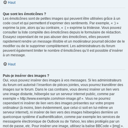
Haut
Que sont les émoticônes ?
Les émoticônes sont de petites images qui peuvent être utilisées grâce à un
code court et qui permettent d’exprimer des sentiments. Par exemple, « :) »
exprime la joie, alors qu’au contraire, « :( » exprime la tristesse. Vous pouvez
consulter la liste complète des émoticônes depuis le formulaire de rédaction.
Essayez cependant de ne pas abuser des émoticônes, elles peuvent
rapidement rendre un message illisible et un modérateur pourrait décider de le
modifier ou de le supprimer complètement. Les administrateurs du forum
peuvent également limiter le nombre d’émoticônes qu’il est possible d’insérer
à un message.
Haut
Puis-je insérer des images ?
Oui, vous pouvez insérer des images à vos messages. Si les administrateurs
du forum ont autorisé l’insertion de pièces jointes, vous pourrez transférer des
images sur le forum. Dans le cas contraire, vous devrez insérer un lien vers
une image distante, hébergée sur un serveur internet public, comme par
exemple « http://www.exemple.com/mon-image.gif ». Vous ne pourrez
cependant ni insérer de lien vers des images présentes sur votre propre
ordinateur (à moins, bien évidemment, que celui-ci soit en lui-même un
serveur internet), ni insérer de lien vers des images hébergées derrière un
quelconque système d’authentification, comme par exemple les services de
messagerie électronique de Outlook ou de Yahoo, les sites protégés par un
mot de passe, etc. Pour insérer une image, utilisez la balise BBCode « [img] ».