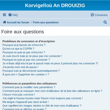
Korvigelloù An DROUIZIG
FAQ
Connexion
R
Accueil du forum
Foire aux questions
e
Foire aux questions
c
h
Problèmes de connexion et d’inscription
Pourquoi ai-je besoin de m’inscrire ?
e
Qu’est-ce que la COPPA ?
r
Pourquoi ne puis-je pas m’inscrire ?
Je suis inscrit mais je ne peux pas me connecter !
c
Pourquoi ne puis-je pas me connecter ?
Je m’étais déjà inscrit par le passé mais ne peux à présent plus me connecter ?!
h
J’ai perdu mon mot de passe !
e
Pourquoi suis-je déconnecté automatiquement ?
À quoi sert « Supprimer les cookies » ?
r
Préférences et paramètres des utilisateurs
Comment puis-je modifier mes paramètres ?
Comment puis-je masquer mon nom d’utilisateur de la liste des utilisateurs en ligne ?
L’heure n’est pas correcte !
J’ai réglé le fuseau horaire mais l’heure n’est toujours pas correcte !
Ma langue n’apparaît pas dans la liste !
Que signifient les images situées à côté de mon nom d’utilisateur ?
Comment puis-je afficher un avatar ?