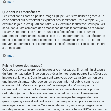
Haut
Que sont les émoticônes ?
Les émoticônes sont de petites images qui peuvent être utilisées grâce à un
code court et qui permettent d’exprimer des sentiments. Par exemple, « :) »
exprime la joie, alors qu’au contraire, « :( » exprime la tristesse. Vous pouvez
consulter la liste complète des émoticônes depuis le formulaire de rédaction.
Essayez cependant de ne pas abuser des émoticônes, elles peuvent
rapidement rendre un message illisible et un modérateur pourrait décider de le
modifier ou de le supprimer complètement. Les administrateurs du forum
peuvent également limiter le nombre d’émoticônes qu’il est possible d’insérer
à un message.
Haut
Puis-je insérer des images ?
Oui, vous pouvez insérer des images à vos messages. Si les administrateurs
du forum ont autorisé l’insertion de pièces jointes, vous pourrez transférer des
images sur le forum. Dans le cas contraire, vous devrez insérer un lien vers
une image distante, hébergée sur un serveur internet public, comme par
exemple « http://www.exemple.com/mon-image.gif ». Vous ne pourrez
cependant ni insérer de lien vers des images présentes sur votre propre
ordinateur (à moins, bien évidemment, que celui-ci soit en lui-même un
serveur internet), ni insérer de lien vers des images hébergées derrière un
quelconque système d’authentification, comme par exemple les services de
messagerie électronique de Outlook ou de Yahoo, les sites protégés par un
mot de passe, etc. Pour insérer une image, utilisez la balise BBCode « [img] ».