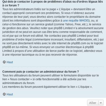
Qui dois-je contacter à propos de problèmes d’abus ou d’ordres légaux liés
à ce forum ?
Tous les administrateurs listés sur la page « L’équipe » devraient être un
contact approprié concernant ces problèmes. Si vous n’obtenez aucune
réponse de leur part, vous devriez alors contacter le propriétaire du domaine
(dont les informations sont disponibles grâce à
une requête WHOIS
), ou, si
celui-ci fonctionne sur un service gratuit (comme Yahoo, Free, etc.), le service
de gestion des abus. Veuillez noter que phpBB Limited n’a absolument aucune
juridiction et ne peut en aucun cas être tenu comme responsable de comment,
où et par qui ce forum est utilisé. Ne contactez pas phpBB Limited pour tout
problème d’ordre légal (commentaire incessant, insultant, diffamatoire, etc.) qui
ne sont pas directement reliés avec le site internet de phpBB.com ou le logiciel
phpBB en lui-même. Si vous envoyez un courrier électronique à phpBB
Limited à propos d’une utilisation de tierce partie de ce logiciel, attendez-vous
à une réponse laconique ou à ne pas recevoir de réponse.
Haut
Comment puis-je contacter un administrateur du forum ?
Tous les utilisateurs du forum peuvent utiliser le formulaire disponible sur le
lien « Nous contacter » si cette fonctionnalité a été activée par les
administrateurs du forum.
Les membres du forum peuvent également utiliser le lien « L’équipe ».
Haut
Aller