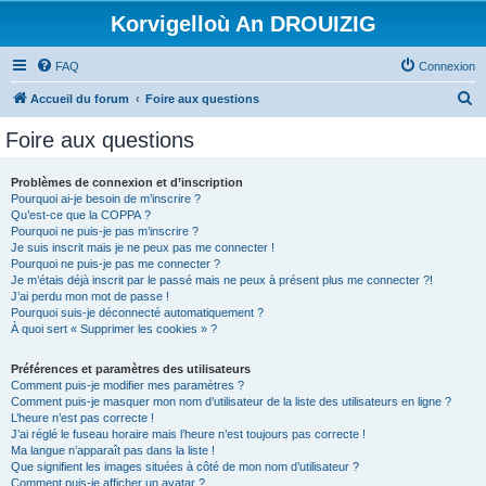
Korvigelloù An DROUIZIG
FAQ
Connexion
R
Accueil du forum
Foire aux questions
e
Foire aux questions
c
h
Problèmes de connexion et d’inscription
Pourquoi ai-je besoin de m’inscrire ?
e
Qu’est-ce que la COPPA ?
r
Pourquoi ne puis-je pas m’inscrire ?
Je suis inscrit mais je ne peux pas me connecter !
c
Pourquoi ne puis-je pas me connecter ?
Je m’étais déjà inscrit par le passé mais ne peux à présent plus me connecter ?!
h
J’ai perdu mon mot de passe !
e
Pourquoi suis-je déconnecté automatiquement ?
À quoi sert « Supprimer les cookies » ?
r
Préférences et paramètres des utilisateurs
Comment puis-je modifier mes paramètres ?
Comment puis-je masquer mon nom d’utilisateur de la liste des utilisateurs en ligne ?
L’heure n’est pas correcte !
J’ai réglé le fuseau horaire mais l’heure n’est toujours pas correcte !
Ma langue n’apparaît pas dans la liste !
Que signifient les images situées à côté de mon nom d’utilisateur ?
Comment puis-je afficher un avatar ?