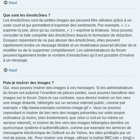
Haut
Que sont les émoticônes ?
Les émoticônes sont de petites images qui peuvent être utilisées grâce à un
code court et qui permettent d’exprimer des sentiments. Par exemple, « :) »
exprime la joie, alors qu’au contraire, « :( » exprime la tristesse. Vous pouvez
consulter la liste complète des émoticônes depuis le formulaire de rédaction.
Essayez cependant de ne pas abuser des émoticônes, elles peuvent
rapidement rendre un message illisible et un modérateur pourrait décider de le
modifier ou de le supprimer complètement. Les administrateurs du forum
peuvent également limiter le nombre d’émoticônes qu’il est possible d’insérer
à un message.
Haut
Puis-je insérer des images ?
Oui, vous pouvez insérer des images à vos messages. Si les administrateurs
du forum ont autorisé l’insertion de pièces jointes, vous pourrez transférer des
images sur le forum. Dans le cas contraire, vous devrez insérer un lien vers
une image distante, hébergée sur un serveur internet public, comme par
exemple « http://www.exemple.com/mon-image.gif ». Vous ne pourrez
cependant ni insérer de lien vers des images présentes sur votre propre
ordinateur (à moins, bien évidemment, que celui-ci soit en lui-même un
serveur internet), ni insérer de lien vers des images hébergées derrière un
quelconque système d’authentification, comme par exemple les services de
messagerie électronique de Outlook ou de Yahoo, les sites protégés par un
mot de passe, etc. Pour insérer une image, utilisez la balise BBCode « [img] ».