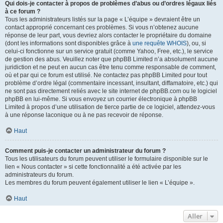
Qui dois-je contacter à propos de problèmes d’abus ou d’ordres légaux liés
à ce forum ?
Tous les administrateurs listés sur la page « L’équipe » devraient être un
contact approprié concernant ces problèmes. Si vous n’obtenez aucune
réponse de leur part, vous devriez alors contacter le propriétaire du domaine
(dont les informations sont disponibles grâce à
une requête WHOIS
), ou, si
celui-ci fonctionne sur un service gratuit (comme Yahoo, Free, etc.), le service
de gestion des abus. Veuillez noter que phpBB Limited n’a absolument aucune
juridiction et ne peut en aucun cas être tenu comme responsable de comment,
où et par qui ce forum est utilisé. Ne contactez pas phpBB Limited pour tout
problème d’ordre légal (commentaire incessant, insultant, diffamatoire, etc.) qui
ne sont pas directement reliés avec le site internet de phpBB.com ou le logiciel
phpBB en lui-même. Si vous envoyez un courrier électronique à phpBB
Limited à propos d’une utilisation de tierce partie de ce logiciel, attendez-vous
à une réponse laconique ou à ne pas recevoir de réponse.
Haut
Comment puis-je contacter un administrateur du forum ?
Tous les utilisateurs du forum peuvent utiliser le formulaire disponible sur le
lien « Nous contacter » si cette fonctionnalité a été activée par les
administrateurs du forum.
Les membres du forum peuvent également utiliser le lien « L’équipe ».
Haut
Aller