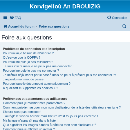
Korvigelloù An DROUIZIG
FAQ
Connexion
R
Accueil du forum
Foire aux questions
e
Foire aux questions
c
h
Problèmes de connexion et d’inscription
Pourquoi ai-je besoin de m’inscrire ?
e
Qu’est-ce que la COPPA ?
r
Pourquoi ne puis-je pas m’inscrire ?
Je suis inscrit mais je ne peux pas me connecter !
c
Pourquoi ne puis-je pas me connecter ?
Je m’étais déjà inscrit par le passé mais ne peux à présent plus me connecter ?!
h
J’ai perdu mon mot de passe !
e
Pourquoi suis-je déconnecté automatiquement ?
À quoi sert « Supprimer les cookies » ?
r
Préférences et paramètres des utilisateurs
Comment puis-je modifier mes paramètres ?
Comment puis-je masquer mon nom d’utilisateur de la liste des utilisateurs en ligne ?
L’heure n’est pas correcte !
J’ai réglé le fuseau horaire mais l’heure n’est toujours pas correcte !
Ma langue n’apparaît pas dans la liste !
Que signifient les images situées à côté de mon nom d’utilisateur ?
Comment puis-je afficher un avatar ?