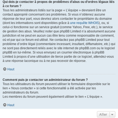
Qui dois-je contacter à propos de problèmes d’abus ou d’ordres légaux liés
à ce forum ?
Tous les administrateurs listés sur la page « L’équipe » devraient être un
contact approprié concernant ces problèmes. Si vous n’obtenez aucune
réponse de leur part, vous devriez alors contacter le propriétaire du domaine
(dont les informations sont disponibles grâce à
une requête WHOIS
), ou, si
celui-ci fonctionne sur un service gratuit (comme Yahoo, Free, etc.), le service
de gestion des abus. Veuillez noter que phpBB Limited n’a absolument aucune
juridiction et ne peut en aucun cas être tenu comme responsable de comment,
où et par qui ce forum est utilisé. Ne contactez pas phpBB Limited pour tout
problème d’ordre légal (commentaire incessant, insultant, diffamatoire, etc.) qui
ne sont pas directement reliés avec le site internet de phpBB.com ou le logiciel
phpBB en lui-même. Si vous envoyez un courrier électronique à phpBB
Limited à propos d’une utilisation de tierce partie de ce logiciel, attendez-vous
à une réponse laconique ou à ne pas recevoir de réponse.
Haut
Comment puis-je contacter un administrateur du forum ?
Tous les utilisateurs du forum peuvent utiliser le formulaire disponible sur le
lien « Nous contacter » si cette fonctionnalité a été activée par les
administrateurs du forum.
Les membres du forum peuvent également utiliser le lien « L’équipe ».
Haut
Aller