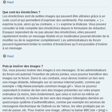
Haut
Que sont les émoticônes ?
Les émoticônes sont de petites images qui peuvent être utilisées grâce à un
code court et qui permettent d’exprimer des sentiments. Par exemple, « :) »
exprime la joie, alors qu’au contraire, « :( » exprime la tristesse. Vous pouvez
consulter la liste complète des émoticônes depuis le formulaire de rédaction.
Essayez cependant de ne pas abuser des émoticônes, elles peuvent
rapidement rendre un message illisible et un modérateur pourrait décider de le
modifier ou de le supprimer complètement. Les administrateurs du forum
peuvent également limiter le nombre d’émoticônes qu’il est possible d’insérer
à un message.
Haut
Puis-je insérer des images ?
Oui, vous pouvez insérer des images à vos messages. Si les administrateurs
du forum ont autorisé l’insertion de pièces jointes, vous pourrez transférer des
images sur le forum. Dans le cas contraire, vous devrez insérer un lien vers
une image distante, hébergée sur un serveur internet public, comme par
exemple « http://www.exemple.com/mon-image.gif ». Vous ne pourrez
cependant ni insérer de lien vers des images présentes sur votre propre
ordinateur (à moins, bien évidemment, que celui-ci soit en lui-même un
serveur internet), ni insérer de lien vers des images hébergées derrière un
quelconque système d’authentification, comme par exemple les services de
messagerie électronique de Outlook ou de Yahoo, les sites protégés par un
mot de passe, etc. Pour insérer une image, utilisez la balise BBCode « [img] ».