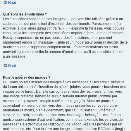
Haut
Que sont les émoticônes ?
Les émoticônes sont de petites images qui peuvent être utilisées grâce à un
code court et qui permettent d’exprimer des sentiments. Par exemple, « :) »
exprime la joie, alors qu’au contraire, « :( » exprime la tristesse. Vous pouvez
consulter la liste complète des émoticônes depuis le formulaire de rédaction.
Essayez cependant de ne pas abuser des émoticônes, elles peuvent
rapidement rendre un message illisible et un modérateur pourrait décider de le
modifier ou de le supprimer complètement. Les administrateurs du forum
peuvent également limiter le nombre d’émoticônes qu’il est possible d’insérer
à un message.
Haut
Puis-je insérer des images ?
Oui, vous pouvez insérer des images à vos messages. Si les administrateurs
du forum ont autorisé l’insertion de pièces jointes, vous pourrez transférer des
images sur le forum. Dans le cas contraire, vous devrez insérer un lien vers
une image distante, hébergée sur un serveur internet public, comme par
exemple « http://www.exemple.com/mon-image.gif ». Vous ne pourrez
cependant ni insérer de lien vers des images présentes sur votre propre
ordinateur (à moins, bien évidemment, que celui-ci soit en lui-même un
serveur internet), ni insérer de lien vers des images hébergées derrière un
quelconque système d’authentification, comme par exemple les services de
messagerie électronique de Outlook ou de Yahoo, les sites protégés par un
mot de passe, etc. Pour insérer une image, utilisez la balise BBCode « [img] ».