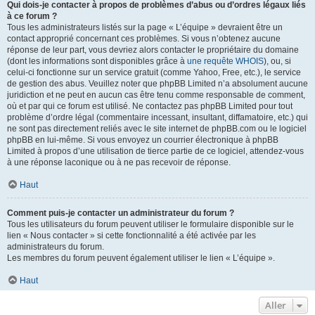
Qui dois-je contacter à propos de problèmes d’abus ou d’ordres légaux liés
à ce forum ?
Tous les administrateurs listés sur la page « L’équipe » devraient être un
contact approprié concernant ces problèmes. Si vous n’obtenez aucune
réponse de leur part, vous devriez alors contacter le propriétaire du domaine
(dont les informations sont disponibles grâce à
une requête WHOIS
), ou, si
celui-ci fonctionne sur un service gratuit (comme Yahoo, Free, etc.), le service
de gestion des abus. Veuillez noter que phpBB Limited n’a absolument aucune
juridiction et ne peut en aucun cas être tenu comme responsable de comment,
où et par qui ce forum est utilisé. Ne contactez pas phpBB Limited pour tout
problème d’ordre légal (commentaire incessant, insultant, diffamatoire, etc.) qui
ne sont pas directement reliés avec le site internet de phpBB.com ou le logiciel
phpBB en lui-même. Si vous envoyez un courrier électronique à phpBB
Limited à propos d’une utilisation de tierce partie de ce logiciel, attendez-vous
à une réponse laconique ou à ne pas recevoir de réponse.
Haut
Comment puis-je contacter un administrateur du forum ?
Tous les utilisateurs du forum peuvent utiliser le formulaire disponible sur le
lien « Nous contacter » si cette fonctionnalité a été activée par les
administrateurs du forum.
Les membres du forum peuvent également utiliser le lien « L’équipe ».
Haut
Aller