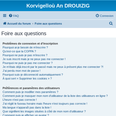
Korvigelloù An DROUIZIG
FAQ
Connexion
R
Accueil du forum
Foire aux questions
e
Foire aux questions
c
h
Problèmes de connexion et d’inscription
Pourquoi ai-je besoin de m’inscrire ?
e
Qu’est-ce que la COPPA ?
r
Pourquoi ne puis-je pas m’inscrire ?
Je suis inscrit mais je ne peux pas me connecter !
c
Pourquoi ne puis-je pas me connecter ?
Je m’étais déjà inscrit par le passé mais ne peux à présent plus me connecter ?!
h
J’ai perdu mon mot de passe !
e
Pourquoi suis-je déconnecté automatiquement ?
À quoi sert « Supprimer les cookies » ?
r
Préférences et paramètres des utilisateurs
Comment puis-je modifier mes paramètres ?
Comment puis-je masquer mon nom d’utilisateur de la liste des utilisateurs en ligne ?
L’heure n’est pas correcte !
J’ai réglé le fuseau horaire mais l’heure n’est toujours pas correcte !
Ma langue n’apparaît pas dans la liste !
Que signifient les images situées à côté de mon nom d’utilisateur ?
Comment puis-je afficher un avatar ?