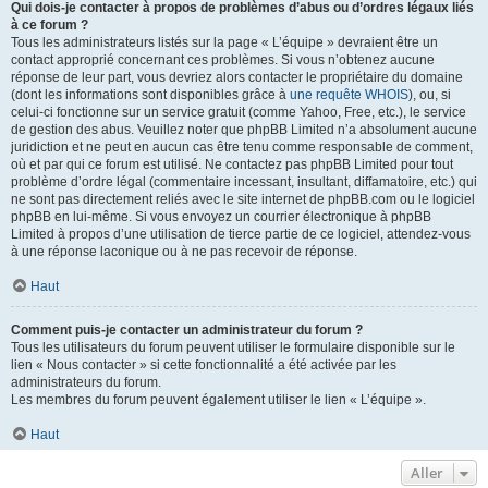
Qui dois-je contacter à propos de problèmes d’abus ou d’ordres légaux liés
à ce forum ?
Tous les administrateurs listés sur la page « L’équipe » devraient être un
contact approprié concernant ces problèmes. Si vous n’obtenez aucune
réponse de leur part, vous devriez alors contacter le propriétaire du domaine
(dont les informations sont disponibles grâce à
une requête WHOIS
), ou, si
celui-ci fonctionne sur un service gratuit (comme Yahoo, Free, etc.), le service
de gestion des abus. Veuillez noter que phpBB Limited n’a absolument aucune
juridiction et ne peut en aucun cas être tenu comme responsable de comment,
où et par qui ce forum est utilisé. Ne contactez pas phpBB Limited pour tout
problème d’ordre légal (commentaire incessant, insultant, diffamatoire, etc.) qui
ne sont pas directement reliés avec le site internet de phpBB.com ou le logiciel
phpBB en lui-même. Si vous envoyez un courrier électronique à phpBB
Limited à propos d’une utilisation de tierce partie de ce logiciel, attendez-vous
à une réponse laconique ou à ne pas recevoir de réponse.
Haut
Comment puis-je contacter un administrateur du forum ?
Tous les utilisateurs du forum peuvent utiliser le formulaire disponible sur le
lien « Nous contacter » si cette fonctionnalité a été activée par les
administrateurs du forum.
Les membres du forum peuvent également utiliser le lien « L’équipe ».
Haut
Aller