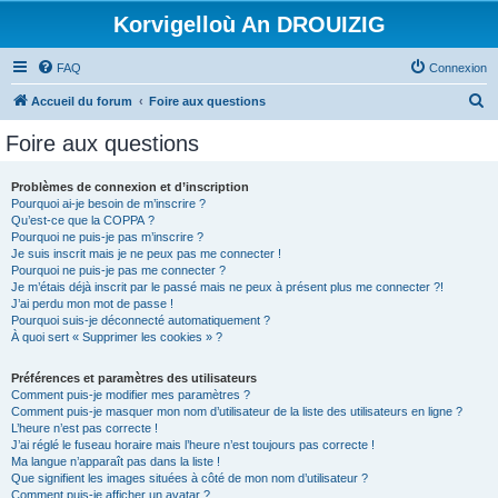
Korvigelloù An DROUIZIG
FAQ
Connexion
R
Accueil du forum
Foire aux questions
e
Foire aux questions
c
h
Problèmes de connexion et d’inscription
Pourquoi ai-je besoin de m’inscrire ?
e
Qu’est-ce que la COPPA ?
r
Pourquoi ne puis-je pas m’inscrire ?
Je suis inscrit mais je ne peux pas me connecter !
c
Pourquoi ne puis-je pas me connecter ?
Je m’étais déjà inscrit par le passé mais ne peux à présent plus me connecter ?!
h
J’ai perdu mon mot de passe !
e
Pourquoi suis-je déconnecté automatiquement ?
À quoi sert « Supprimer les cookies » ?
r
Préférences et paramètres des utilisateurs
Comment puis-je modifier mes paramètres ?
Comment puis-je masquer mon nom d’utilisateur de la liste des utilisateurs en ligne ?
L’heure n’est pas correcte !
J’ai réglé le fuseau horaire mais l’heure n’est toujours pas correcte !
Ma langue n’apparaît pas dans la liste !
Que signifient les images situées à côté de mon nom d’utilisateur ?
Comment puis-je afficher un avatar ?