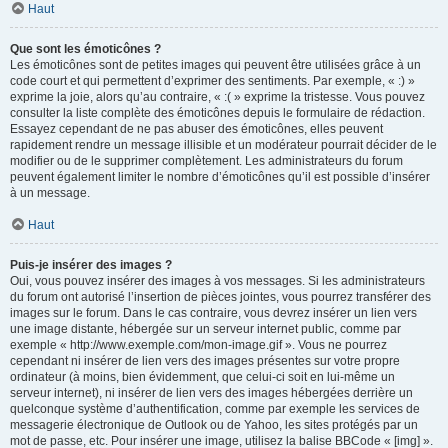
Haut
Que sont les émoticônes ?
Les émoticônes sont de petites images qui peuvent être utilisées grâce à un
code court et qui permettent d’exprimer des sentiments. Par exemple, « :) »
exprime la joie, alors qu’au contraire, « :( » exprime la tristesse. Vous pouvez
consulter la liste complète des émoticônes depuis le formulaire de rédaction.
Essayez cependant de ne pas abuser des émoticônes, elles peuvent
rapidement rendre un message illisible et un modérateur pourrait décider de le
modifier ou de le supprimer complètement. Les administrateurs du forum
peuvent également limiter le nombre d’émoticônes qu’il est possible d’insérer
à un message.
Haut
Puis-je insérer des images ?
Oui, vous pouvez insérer des images à vos messages. Si les administrateurs
du forum ont autorisé l’insertion de pièces jointes, vous pourrez transférer des
images sur le forum. Dans le cas contraire, vous devrez insérer un lien vers
une image distante, hébergée sur un serveur internet public, comme par
exemple « http://www.exemple.com/mon-image.gif ». Vous ne pourrez
cependant ni insérer de lien vers des images présentes sur votre propre
ordinateur (à moins, bien évidemment, que celui-ci soit en lui-même un
serveur internet), ni insérer de lien vers des images hébergées derrière un
quelconque système d’authentification, comme par exemple les services de
messagerie électronique de Outlook ou de Yahoo, les sites protégés par un
mot de passe, etc. Pour insérer une image, utilisez la balise BBCode « [img] ».