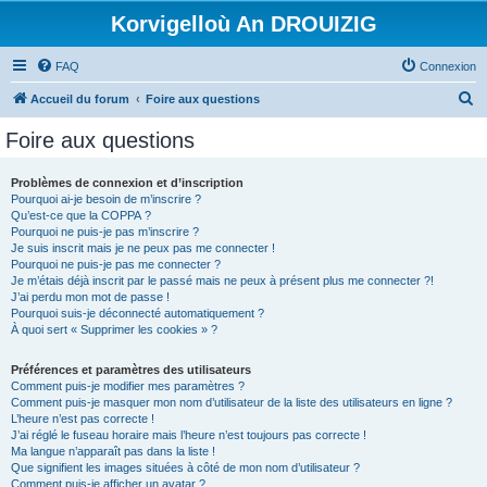
Korvigelloù An DROUIZIG
FAQ
Connexion
R
Accueil du forum
Foire aux questions
e
Foire aux questions
c
h
Problèmes de connexion et d’inscription
Pourquoi ai-je besoin de m’inscrire ?
e
Qu’est-ce que la COPPA ?
r
Pourquoi ne puis-je pas m’inscrire ?
Je suis inscrit mais je ne peux pas me connecter !
c
Pourquoi ne puis-je pas me connecter ?
Je m’étais déjà inscrit par le passé mais ne peux à présent plus me connecter ?!
h
J’ai perdu mon mot de passe !
e
Pourquoi suis-je déconnecté automatiquement ?
À quoi sert « Supprimer les cookies » ?
r
Préférences et paramètres des utilisateurs
Comment puis-je modifier mes paramètres ?
Comment puis-je masquer mon nom d’utilisateur de la liste des utilisateurs en ligne ?
L’heure n’est pas correcte !
J’ai réglé le fuseau horaire mais l’heure n’est toujours pas correcte !
Ma langue n’apparaît pas dans la liste !
Que signifient les images situées à côté de mon nom d’utilisateur ?
Comment puis-je afficher un avatar ?