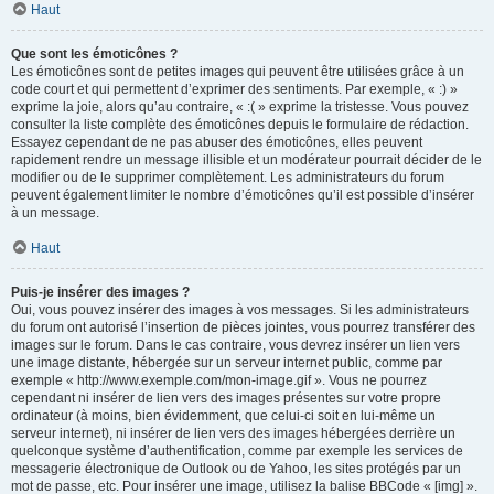
Haut
Que sont les émoticônes ?
Les émoticônes sont de petites images qui peuvent être utilisées grâce à un
code court et qui permettent d’exprimer des sentiments. Par exemple, « :) »
exprime la joie, alors qu’au contraire, « :( » exprime la tristesse. Vous pouvez
consulter la liste complète des émoticônes depuis le formulaire de rédaction.
Essayez cependant de ne pas abuser des émoticônes, elles peuvent
rapidement rendre un message illisible et un modérateur pourrait décider de le
modifier ou de le supprimer complètement. Les administrateurs du forum
peuvent également limiter le nombre d’émoticônes qu’il est possible d’insérer
à un message.
Haut
Puis-je insérer des images ?
Oui, vous pouvez insérer des images à vos messages. Si les administrateurs
du forum ont autorisé l’insertion de pièces jointes, vous pourrez transférer des
images sur le forum. Dans le cas contraire, vous devrez insérer un lien vers
une image distante, hébergée sur un serveur internet public, comme par
exemple « http://www.exemple.com/mon-image.gif ». Vous ne pourrez
cependant ni insérer de lien vers des images présentes sur votre propre
ordinateur (à moins, bien évidemment, que celui-ci soit en lui-même un
serveur internet), ni insérer de lien vers des images hébergées derrière un
quelconque système d’authentification, comme par exemple les services de
messagerie électronique de Outlook ou de Yahoo, les sites protégés par un
mot de passe, etc. Pour insérer une image, utilisez la balise BBCode « [img] ».