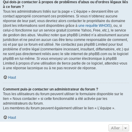
Qui dois-je contacter à propos de problèmes d’abus ou d’ordres légaux liés
à ce forum ?
Tous les administrateurs listés sur la page « L’équipe » devraient être un
contact approprié concernant ces problèmes. Si vous n’obtenez aucune
réponse de leur part, vous devriez alors contacter le propriétaire du domaine
(dont les informations sont disponibles grâce à
une requête WHOIS
), ou, si
celui-ci fonctionne sur un service gratuit (comme Yahoo, Free, etc.), le service
de gestion des abus. Veuillez noter que phpBB Limited n’a absolument aucune
juridiction et ne peut en aucun cas être tenu comme responsable de comment,
où et par qui ce forum est utilisé. Ne contactez pas phpBB Limited pour tout
problème d’ordre légal (commentaire incessant, insultant, diffamatoire, etc.) qui
ne sont pas directement reliés avec le site internet de phpBB.com ou le logiciel
phpBB en lui-même. Si vous envoyez un courrier électronique à phpBB
Limited à propos d’une utilisation de tierce partie de ce logiciel, attendez-vous
à une réponse laconique ou à ne pas recevoir de réponse.
Haut
Comment puis-je contacter un administrateur du forum ?
Tous les utilisateurs du forum peuvent utiliser le formulaire disponible sur le
lien « Nous contacter » si cette fonctionnalité a été activée par les
administrateurs du forum.
Les membres du forum peuvent également utiliser le lien « L’équipe ».
Haut
Aller