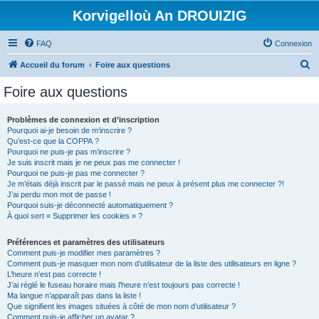
Korvigelloù An DROUIZIG
FAQ
Connexion
R
Accueil du forum
Foire aux questions
e
Foire aux questions
c
h
Problèmes de connexion et d’inscription
Pourquoi ai-je besoin de m’inscrire ?
e
Qu’est-ce que la COPPA ?
r
Pourquoi ne puis-je pas m’inscrire ?
Je suis inscrit mais je ne peux pas me connecter !
c
Pourquoi ne puis-je pas me connecter ?
Je m’étais déjà inscrit par le passé mais ne peux à présent plus me connecter ?!
h
J’ai perdu mon mot de passe !
e
Pourquoi suis-je déconnecté automatiquement ?
À quoi sert « Supprimer les cookies » ?
r
Préférences et paramètres des utilisateurs
Comment puis-je modifier mes paramètres ?
Comment puis-je masquer mon nom d’utilisateur de la liste des utilisateurs en ligne ?
L’heure n’est pas correcte !
J’ai réglé le fuseau horaire mais l’heure n’est toujours pas correcte !
Ma langue n’apparaît pas dans la liste !
Que signifient les images situées à côté de mon nom d’utilisateur ?
Comment puis-je afficher un avatar ?