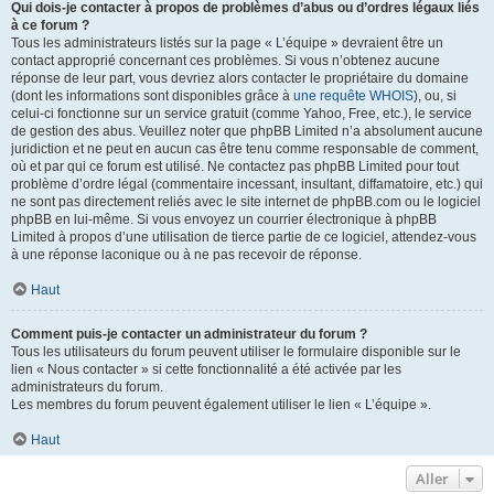
Qui dois-je contacter à propos de problèmes d’abus ou d’ordres légaux liés
à ce forum ?
Tous les administrateurs listés sur la page « L’équipe » devraient être un
contact approprié concernant ces problèmes. Si vous n’obtenez aucune
réponse de leur part, vous devriez alors contacter le propriétaire du domaine
(dont les informations sont disponibles grâce à
une requête WHOIS
), ou, si
celui-ci fonctionne sur un service gratuit (comme Yahoo, Free, etc.), le service
de gestion des abus. Veuillez noter que phpBB Limited n’a absolument aucune
juridiction et ne peut en aucun cas être tenu comme responsable de comment,
où et par qui ce forum est utilisé. Ne contactez pas phpBB Limited pour tout
problème d’ordre légal (commentaire incessant, insultant, diffamatoire, etc.) qui
ne sont pas directement reliés avec le site internet de phpBB.com ou le logiciel
phpBB en lui-même. Si vous envoyez un courrier électronique à phpBB
Limited à propos d’une utilisation de tierce partie de ce logiciel, attendez-vous
à une réponse laconique ou à ne pas recevoir de réponse.
Haut
Comment puis-je contacter un administrateur du forum ?
Tous les utilisateurs du forum peuvent utiliser le formulaire disponible sur le
lien « Nous contacter » si cette fonctionnalité a été activée par les
administrateurs du forum.
Les membres du forum peuvent également utiliser le lien « L’équipe ».
Haut
Aller