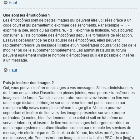
Haut
Que sont les émoticônes ?
Les émoticônes sont de petites images qui peuvent être utilisées grâce à un
code court et qui permettent d’exprimer des sentiments. Par exemple, « :) »
exprime la joie, alors qu’au contraire, « :( » exprime la tristesse. Vous pouvez
consulter la liste complète des émoticônes depuis le formulaire de rédaction.
Essayez cependant de ne pas abuser des émoticônes, elles peuvent
rapidement rendre un message illisible et un modérateur pourrait décider de le
modifier ou de le supprimer complètement. Les administrateurs du forum
peuvent également limiter le nombre d’émoticônes qu’il est possible d’insérer
à un message.
Haut
Puis-je insérer des images ?
Oui, vous pouvez insérer des images à vos messages. Si les administrateurs
du forum ont autorisé l’insertion de pièces jointes, vous pourrez transférer des
images sur le forum. Dans le cas contraire, vous devrez insérer un lien vers
une image distante, hébergée sur un serveur internet public, comme par
exemple « http://www.exemple.com/mon-image.gif ». Vous ne pourrez
cependant ni insérer de lien vers des images présentes sur votre propre
ordinateur (à moins, bien évidemment, que celui-ci soit en lui-même un
serveur internet), ni insérer de lien vers des images hébergées derrière un
quelconque système d’authentification, comme par exemple les services de
messagerie électronique de Outlook ou de Yahoo, les sites protégés par un
mot de passe, etc. Pour insérer une image, utilisez la balise BBCode « [img] ».