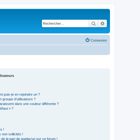
Rechercher
Recherche avancé
Connexion
lisateurs
t puis-je en rejoindre un ?
 groupe d’utilisateurs ?
araissent dans une couleur différente ?
défaut » ?
s !
non sollicités !
e de la part de quelqu’un sur ce forum !