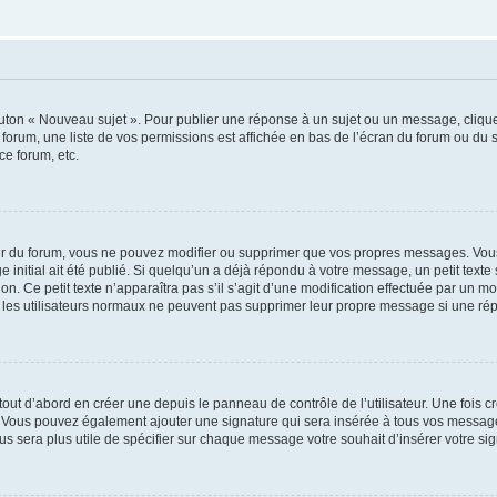
outon « Nouveau sujet ». Pour publier une réponse à un sujet ou un message, cliqu
 forum, une liste de vos permissions est affichée en bas de l’écran du forum ou du
ce forum, etc.
r du forum, vous ne pouvez modifier ou supprimer que vos propres messages. Vou
 initial ait été publié. Si quelqu’un a déjà répondu à votre message, un petit text
ion. Ce petit texte n’apparaîtra pas s’il s’agit d’une modification effectuée par un 
ue les utilisateurs normaux ne peuvent pas supprimer leur propre message si une ré
ut d’abord en créer une depuis le panneau de contrôle de l’utilisateur. Une fois c
ure. Vous pouvez également ajouter une signature qui sera insérée à tous vos mess
 vous sera plus utile de spécifier sur chaque message votre souhait d’insérer votre si