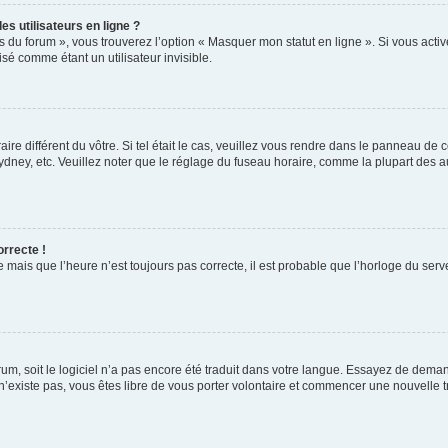
s utilisateurs en ligne ?
s du forum », vous trouverez l’option « Masquer mon statut en ligne ». Si vous activ
é comme étant un utilisateur invisible.
aire différent du vôtre. Si tel était le cas, veuillez vous rendre dans le panneau de co
ey, etc. Veuillez noter que le réglage du fuseau horaire, comme la plupart des autr
orrecte !
 mais que l’heure n’est toujours pas correcte, il est probable que l’horloge du serve
orum, soit le logiciel n’a pas encore été traduit dans votre langue. Essayez de deman
 n’existe pas, vous êtes libre de vous porter volontaire et commencer une nouvelle t