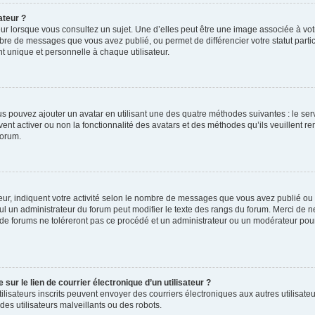
ateur ?
ur lorsque vous consultez un sujet. Une d’elles peut être une image associée à vo
mbre de messages que vous avez publié, ou permet de différencier votre statut parti
 unique et personnelle à chaque utilisateur.
ous pouvez ajouter un avatar en utilisant une des quatre méthodes suivantes : le serv
ent activer ou non la fonctionnalité des avatars et des méthodes qu’ils veuillent ren
forum.
ur, indiquent votre activité selon le nombre de messages que vous avez publié ou id
eul un administrateur du forum peut modifier le texte des rangs du forum. Merci de 
de forums ne toléreront pas ce procédé et un administrateur ou un modérateur pou
ur le lien de courrier électronique d’un utilisateur ?
s utilisateurs inscrits peuvent envoyer des courriers électroniques aux autres utili
es utilisateurs malveillants ou des robots.