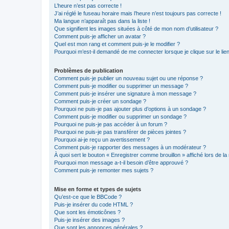
L’heure n’est pas correcte !
J’ai réglé le fuseau horaire mais l’heure n’est toujours pas correcte !
Ma langue n’apparaît pas dans la liste !
Que signifient les images situées à côté de mon nom d’utilisateur ?
Comment puis-je afficher un avatar ?
Quel est mon rang et comment puis-je le modifier ?
Pourquoi m’est-il demandé de me connecter lorsque je clique sur le lien 
Problèmes de publication
Comment puis-je publier un nouveau sujet ou une réponse ?
Comment puis-je modifier ou supprimer un message ?
Comment puis-je insérer une signature à mon message ?
Comment puis-je créer un sondage ?
Pourquoi ne puis-je pas ajouter plus d’options à un sondage ?
Comment puis-je modifier ou supprimer un sondage ?
Pourquoi ne puis-je pas accéder à un forum ?
Pourquoi ne puis-je pas transférer de pièces jointes ?
Pourquoi ai-je reçu un avertissement ?
Comment puis-je rapporter des messages à un modérateur ?
À quoi sert le bouton « Enregistrer comme brouillon » affiché lors de la 
Pourquoi mon message a-t-il besoin d’être approuvé ?
Comment puis-je remonter mes sujets ?
Mise en forme et types de sujets
Qu’est-ce que le BBCode ?
Puis-je insérer du code HTML ?
Que sont les émoticônes ?
Puis-je insérer des images ?
Que sont les annonces générales ?