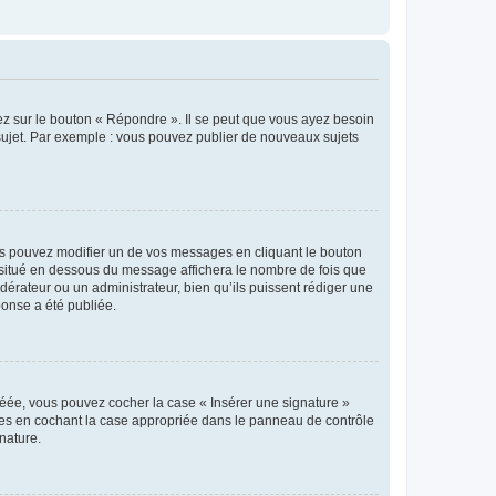
ez sur le bouton « Répondre ». Il se peut que vous ayez besoin
 sujet. Par exemple : vous pouvez publier de nouveaux sujets
s pouvez modifier un de vos messages en cliquant le bouton
e situé en dessous du message affichera le nombre de fois que
modérateur ou un administrateur, bien qu’ils puissent rédiger une
ponse a été publiée.
réée, vous pouvez cocher la case « Insérer une signature »
ages en cochant la case appropriée dans le panneau de contrôle
gnature.