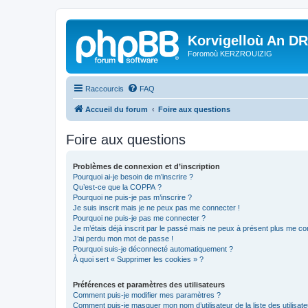
Korvigelloù An D
Foromoù KERZROUIZIG
Raccourcis
FAQ
Accueil du forum
Foire aux questions
Foire aux questions
Problèmes de connexion et d’inscription
Pourquoi ai-je besoin de m’inscrire ?
Qu’est-ce que la COPPA ?
Pourquoi ne puis-je pas m’inscrire ?
Je suis inscrit mais je ne peux pas me connecter !
Pourquoi ne puis-je pas me connecter ?
Je m’étais déjà inscrit par le passé mais ne peux à présent plus me co
J’ai perdu mon mot de passe !
Pourquoi suis-je déconnecté automatiquement ?
À quoi sert « Supprimer les cookies » ?
Préférences et paramètres des utilisateurs
Comment puis-je modifier mes paramètres ?
Comment puis-je masquer mon nom d’utilisateur de la liste des utilisate