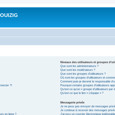
ROUIZIG
Niveaux des utilisateurs et groupes d’uti
Que sont les administrateurs ?
Que sont les modérateurs ?
Que sont les groupes d’utilisateurs ?
Où sont les groupes d’utilisateurs et commen
Comment puis-je devenir le responsable d’un
nnecter ?!
Pourquoi certains groupes d’utilisateurs app
Qu’est-ce qu’un « groupe d’utilisateurs par 
Qu’est-ce que le lien « L’équipe » ?
Messagerie privée
Je ne peux pas envoyer de messages privé
Je continue à recevoir des messages privés 
urs en ligne ?
J’ai reçu un courrier électronique indésirabl