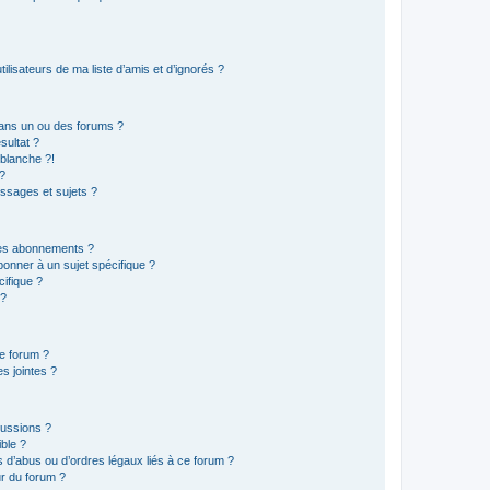
lisateurs de ma liste d’amis et d’ignorés ?
ans un ou des forums ?
sultat ?
blanche ?!
?
ssages et sujets ?
t les abonnements ?
onner à un sujet spécifique ?
ifique ?
 ?
ce forum ?
s jointes ?
cussions ?
ible ?
 d’abus ou d’ordres légaux liés à ce forum ?
r du forum ?