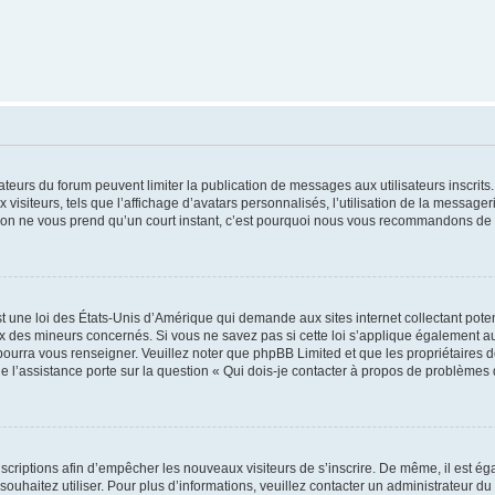
trateurs du forum peuvent limiter la publication de messages aux utilisateurs inscri
visiteurs, tels que l’affichage d’avatars personnalisés, l’utilisation de la messager
ription ne vous prend qu’un court instant, c’est pourquoi nous vous recommandons de l
t une loi des États-Unis d’Amérique qui demande aux sites internet collectant pot
 des mineurs concernés. Si vous ne savez pas si cette loi s’applique également au
 pourra vous renseigner. Veuillez noter que phpBB Limited et que les propriétaires
ue l’assistance porte sur la question « Qui dois-je contacter à propos de problèmes 
inscriptions afin d’empêcher les nouveaux visiteurs de s’inscrire. De même, il est é
s souhaitez utiliser. Pour plus d’informations, veuillez contacter un administrateur du