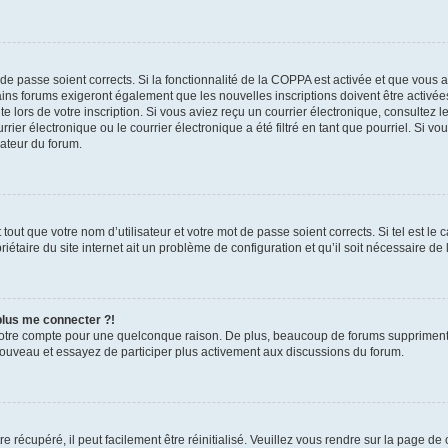
t de passe soient corrects. Si la fonctionnalité de la COPPA est activée et que vous 
ains forums exigeront également que les nouvelles inscriptions doivent être activée
te lors de votre inscription. Si vous aviez reçu un courrier électronique, consultez l
r électronique ou le courrier électronique a été filtré en tant que pourriel. Si vo
rateur du forum.
out que votre nom d’utilisateur et votre mot de passe soient corrects. Si tel est le
iétaire du site internet ait un problème de configuration et qu’il soit nécessaire de l
 plus me connecter ?!
votre compte pour une quelconque raison. De plus, beaucoup de forums suppriment pér
 nouveau et essayez de participer plus activement aux discussions du forum.
 récupéré, il peut facilement être réinitialisé. Veuillez vous rendre sur la page de