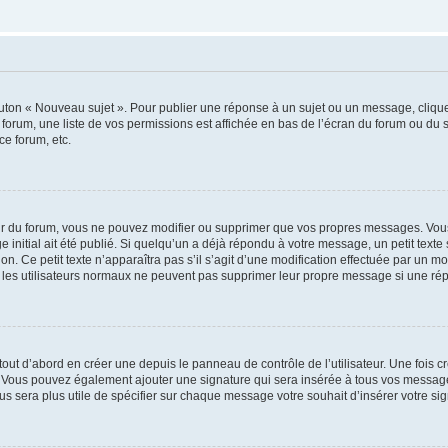
outon « Nouveau sujet ». Pour publier une réponse à un sujet ou un message, cliqu
 forum, une liste de vos permissions est affichée en bas de l’écran du forum ou du
ce forum, etc.
r du forum, vous ne pouvez modifier ou supprimer que vos propres messages. Vou
 initial ait été publié. Si quelqu’un a déjà répondu à votre message, un petit text
ion. Ce petit texte n’apparaîtra pas s’il s’agit d’une modification effectuée par un 
ue les utilisateurs normaux ne peuvent pas supprimer leur propre message si une ré
ut d’abord en créer une depuis le panneau de contrôle de l’utilisateur. Une fois c
ure. Vous pouvez également ajouter une signature qui sera insérée à tous vos mess
 vous sera plus utile de spécifier sur chaque message votre souhait d’insérer votre si