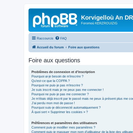
Korvigelloù An D
Foromoù KERZROUIZIG
Raccourcis
FAQ
Accueil du forum
Foire aux questions
Foire aux questions
Problèmes de connexion et d’inscription
Pourquoi ai-je besoin de m’inscrire ?
Qu’est-ce que la COPPA ?
Pourquoi ne puis-je pas m’inscrire ?
Je suis inscrit mais je ne peux pas me connecter !
Pourquoi ne puis-je pas me connecter ?
Je m’étais déjà inscrit par le passé mais ne peux à présent plus me co
J’ai perdu mon mot de passe !
Pourquoi suis-je déconnecté automatiquement ?
À quoi sert « Supprimer les cookies » ?
Préférences et paramètres des utilisateurs
Comment puis-je modifier mes paramètres ?
Comment puis-je masquer mon nom d’utilisateur de la liste des utilisate