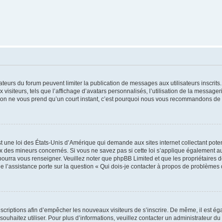
trateurs du forum peuvent limiter la publication de messages aux utilisateurs inscri
visiteurs, tels que l’affichage d’avatars personnalisés, l’utilisation de la messager
ription ne vous prend qu’un court instant, c’est pourquoi nous vous recommandons de l
t une loi des États-Unis d’Amérique qui demande aux sites internet collectant pot
 des mineurs concernés. Si vous ne savez pas si cette loi s’applique également au
 pourra vous renseigner. Veuillez noter que phpBB Limited et que les propriétaires
ue l’assistance porte sur la question « Qui dois-je contacter à propos de problèmes 
inscriptions afin d’empêcher les nouveaux visiteurs de s’inscrire. De même, il est é
s souhaitez utiliser. Pour plus d’informations, veuillez contacter un administrateur du