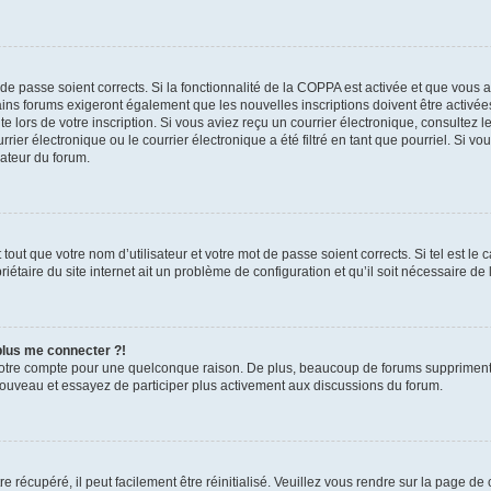
t de passe soient corrects. Si la fonctionnalité de la COPPA est activée et que vous 
ains forums exigeront également que les nouvelles inscriptions doivent être activée
te lors de votre inscription. Si vous aviez reçu un courrier électronique, consultez l
r électronique ou le courrier électronique a été filtré en tant que pourriel. Si vo
rateur du forum.
out que votre nom d’utilisateur et votre mot de passe soient corrects. Si tel est le
iétaire du site internet ait un problème de configuration et qu’il soit nécessaire de l
 plus me connecter ?!
votre compte pour une quelconque raison. De plus, beaucoup de forums suppriment pér
 nouveau et essayez de participer plus activement aux discussions du forum.
 récupéré, il peut facilement être réinitialisé. Veuillez vous rendre sur la page de