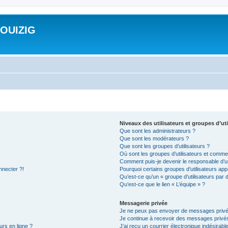
ROUIZIG
Niveaux des utilisateurs et groupes d’uti
Que sont les administrateurs ?
Que sont les modérateurs ?
Que sont les groupes d’utilisateurs ?
Où sont les groupes d’utilisateurs et commen
Comment puis-je devenir le responsable d’un
nnecter ?!
Pourquoi certains groupes d’utilisateurs app
Qu’est-ce qu’un « groupe d’utilisateurs par 
Qu’est-ce que le lien « L’équipe » ?
Messagerie privée
Je ne peux pas envoyer de messages privé
Je continue à recevoir des messages privés 
urs en ligne ?
J’ai reçu un courrier électronique indésirabl