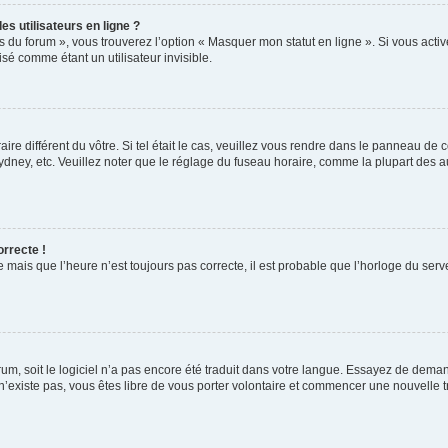
s utilisateurs en ligne ?
s du forum », vous trouverez l’option « Masquer mon statut en ligne ». Si vous activ
é comme étant un utilisateur invisible.
aire différent du vôtre. Si tel était le cas, veuillez vous rendre dans le panneau de co
ey, etc. Veuillez noter que le réglage du fuseau horaire, comme la plupart des autr
orrecte !
 mais que l’heure n’est toujours pas correcte, il est probable que l’horloge du serve
orum, soit le logiciel n’a pas encore été traduit dans votre langue. Essayez de deman
 n’existe pas, vous êtes libre de vous porter volontaire et commencer une nouvelle t