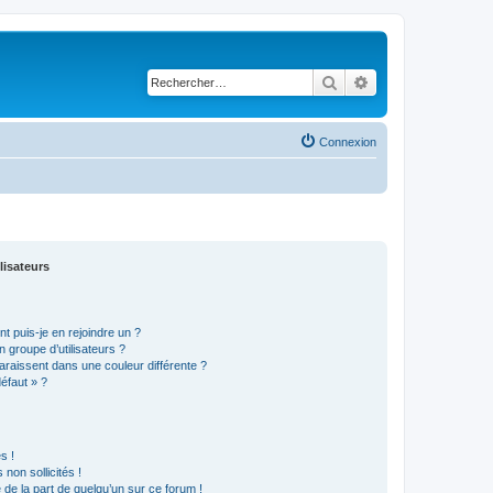
Rechercher
Recherche avancé
Connexion
lisateurs
t puis-je en rejoindre un ?
 groupe d’utilisateurs ?
araissent dans une couleur différente ?
défaut » ?
s !
non sollicités !
e de la part de quelqu’un sur ce forum !