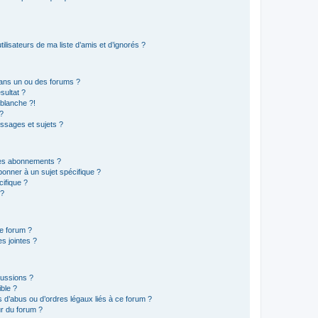
lisateurs de ma liste d’amis et d’ignorés ?
ans un ou des forums ?
sultat ?
blanche ?!
?
ssages et sujets ?
t les abonnements ?
onner à un sujet spécifique ?
ifique ?
 ?
ce forum ?
s jointes ?
cussions ?
ible ?
 d’abus ou d’ordres légaux liés à ce forum ?
r du forum ?