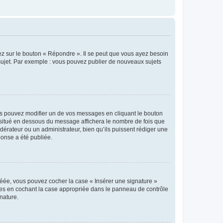
ez sur le bouton « Répondre ». Il se peut que vous ayez besoin
 sujet. Par exemple : vous pouvez publier de nouveaux sujets
s pouvez modifier un de vos messages en cliquant le bouton
e situé en dessous du message affichera le nombre de fois que
modérateur ou un administrateur, bien qu’ils puissent rédiger une
ponse a été publiée.
réée, vous pouvez cocher la case « Insérer une signature »
ages en cochant la case appropriée dans le panneau de contrôle
gnature.