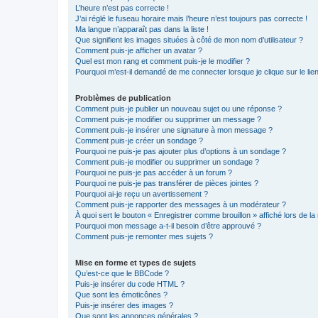
L’heure n’est pas correcte !
J’ai réglé le fuseau horaire mais l’heure n’est toujours pas correcte !
Ma langue n’apparaît pas dans la liste !
Que signifient les images situées à côté de mon nom d’utilisateur ?
Comment puis-je afficher un avatar ?
Quel est mon rang et comment puis-je le modifier ?
Pourquoi m’est-il demandé de me connecter lorsque je clique sur le lien 
Problèmes de publication
Comment puis-je publier un nouveau sujet ou une réponse ?
Comment puis-je modifier ou supprimer un message ?
Comment puis-je insérer une signature à mon message ?
Comment puis-je créer un sondage ?
Pourquoi ne puis-je pas ajouter plus d’options à un sondage ?
Comment puis-je modifier ou supprimer un sondage ?
Pourquoi ne puis-je pas accéder à un forum ?
Pourquoi ne puis-je pas transférer de pièces jointes ?
Pourquoi ai-je reçu un avertissement ?
Comment puis-je rapporter des messages à un modérateur ?
À quoi sert le bouton « Enregistrer comme brouillon » affiché lors de la 
Pourquoi mon message a-t-il besoin d’être approuvé ?
Comment puis-je remonter mes sujets ?
Mise en forme et types de sujets
Qu’est-ce que le BBCode ?
Puis-je insérer du code HTML ?
Que sont les émoticônes ?
Puis-je insérer des images ?
Que sont les annonces générales ?