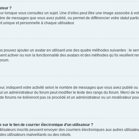
ateur ?
ur lorsque vous consultez un sujet. Une d’elles peut être une image associée à vo
mbre de messages que vous avez publié, ou permet de différencier votre statut parti
 unique et personnelle à chaque utilisateur.
ous pouvez ajouter un avatar en utilisant une des quatre méthodes suivantes : le serv
ent activer ou non la fonctionnalité des avatars et des méthodes qu’ils veuillent ren
forum.
ur, indiquent votre activité selon le nombre de messages que vous avez publié ou id
eul un administrateur du forum peut modifier le texte des rangs du forum. Merci de 
de forums ne toléreront pas ce procédé et un administrateur ou un modérateur pou
ur le lien de courrier électronique d’un utilisateur ?
s utilisateurs inscrits peuvent envoyer des courriers électroniques aux autres utili
es utilisateurs malveillants ou des robots.