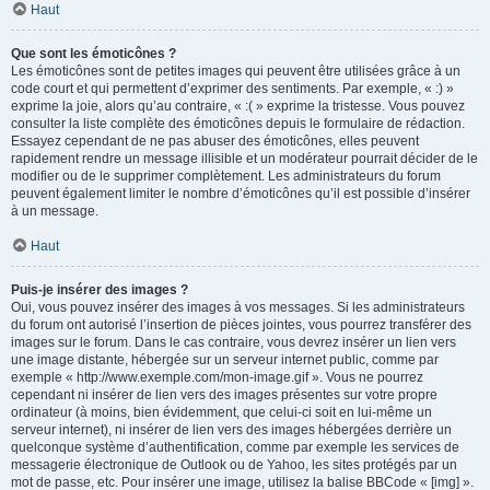
Haut
Que sont les émoticônes ?
Les émoticônes sont de petites images qui peuvent être utilisées grâce à un
code court et qui permettent d’exprimer des sentiments. Par exemple, « :) »
exprime la joie, alors qu’au contraire, « :( » exprime la tristesse. Vous pouvez
consulter la liste complète des émoticônes depuis le formulaire de rédaction.
Essayez cependant de ne pas abuser des émoticônes, elles peuvent
rapidement rendre un message illisible et un modérateur pourrait décider de le
modifier ou de le supprimer complètement. Les administrateurs du forum
peuvent également limiter le nombre d’émoticônes qu’il est possible d’insérer
à un message.
Haut
Puis-je insérer des images ?
Oui, vous pouvez insérer des images à vos messages. Si les administrateurs
du forum ont autorisé l’insertion de pièces jointes, vous pourrez transférer des
images sur le forum. Dans le cas contraire, vous devrez insérer un lien vers
une image distante, hébergée sur un serveur internet public, comme par
exemple « http://www.exemple.com/mon-image.gif ». Vous ne pourrez
cependant ni insérer de lien vers des images présentes sur votre propre
ordinateur (à moins, bien évidemment, que celui-ci soit en lui-même un
serveur internet), ni insérer de lien vers des images hébergées derrière un
quelconque système d’authentification, comme par exemple les services de
messagerie électronique de Outlook ou de Yahoo, les sites protégés par un
mot de passe, etc. Pour insérer une image, utilisez la balise BBCode « [img] ».