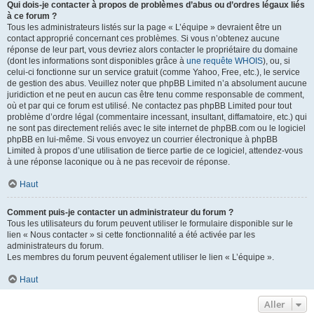
Qui dois-je contacter à propos de problèmes d’abus ou d’ordres légaux liés
à ce forum ?
Tous les administrateurs listés sur la page « L’équipe » devraient être un
contact approprié concernant ces problèmes. Si vous n’obtenez aucune
réponse de leur part, vous devriez alors contacter le propriétaire du domaine
(dont les informations sont disponibles grâce à
une requête WHOIS
), ou, si
celui-ci fonctionne sur un service gratuit (comme Yahoo, Free, etc.), le service
de gestion des abus. Veuillez noter que phpBB Limited n’a absolument aucune
juridiction et ne peut en aucun cas être tenu comme responsable de comment,
où et par qui ce forum est utilisé. Ne contactez pas phpBB Limited pour tout
problème d’ordre légal (commentaire incessant, insultant, diffamatoire, etc.) qui
ne sont pas directement reliés avec le site internet de phpBB.com ou le logiciel
phpBB en lui-même. Si vous envoyez un courrier électronique à phpBB
Limited à propos d’une utilisation de tierce partie de ce logiciel, attendez-vous
à une réponse laconique ou à ne pas recevoir de réponse.
Haut
Comment puis-je contacter un administrateur du forum ?
Tous les utilisateurs du forum peuvent utiliser le formulaire disponible sur le
lien « Nous contacter » si cette fonctionnalité a été activée par les
administrateurs du forum.
Les membres du forum peuvent également utiliser le lien « L’équipe ».
Haut
Aller