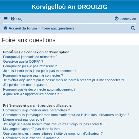
Korvigelloù An DROUIZIG
FAQ
Connexion
R
Accueil du forum
Foire aux questions
e
Foire aux questions
c
h
Problèmes de connexion et d’inscription
Pourquoi ai-je besoin de m’inscrire ?
e
Qu’est-ce que la COPPA ?
r
Pourquoi ne puis-je pas m’inscrire ?
Je suis inscrit mais je ne peux pas me connecter !
c
Pourquoi ne puis-je pas me connecter ?
Je m’étais déjà inscrit par le passé mais ne peux à présent plus me connecter ?!
h
J’ai perdu mon mot de passe !
e
Pourquoi suis-je déconnecté automatiquement ?
À quoi sert « Supprimer les cookies » ?
r
Préférences et paramètres des utilisateurs
Comment puis-je modifier mes paramètres ?
Comment puis-je masquer mon nom d’utilisateur de la liste des utilisateurs en ligne ?
L’heure n’est pas correcte !
J’ai réglé le fuseau horaire mais l’heure n’est toujours pas correcte !
Ma langue n’apparaît pas dans la liste !
Que signifient les images situées à côté de mon nom d’utilisateur ?
Comment puis-je afficher un avatar ?