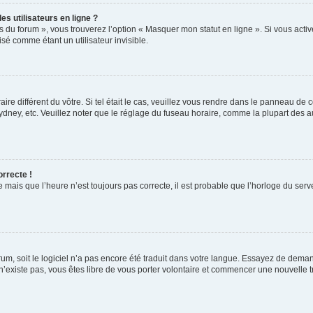
s utilisateurs en ligne ?
s du forum », vous trouverez l’option « Masquer mon statut en ligne ». Si vous activ
é comme étant un utilisateur invisible.
aire différent du vôtre. Si tel était le cas, veuillez vous rendre dans le panneau de co
ey, etc. Veuillez noter que le réglage du fuseau horaire, comme la plupart des autr
orrecte !
 mais que l’heure n’est toujours pas correcte, il est probable que l’horloge du serve
orum, soit le logiciel n’a pas encore été traduit dans votre langue. Essayez de deman
 n’existe pas, vous êtes libre de vous porter volontaire et commencer une nouvelle t