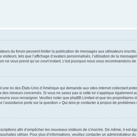
trateurs du forum peuvent limiter la publication de messages aux utilisateurs inscri
visiteurs, tels que l’affichage d’avatars personnalisés, l’utilisation de la messager
ription ne vous prend qu’un court instant, c’est pourquoi nous vous recommandons de l
t une loi des États-Unis d’Amérique qui demande aux sites internet collectant pot
 des mineurs concernés. Si vous ne savez pas si cette loi s’applique également au
 pourra vous renseigner. Veuillez noter que phpBB Limited et que les propriétaires
ue l’assistance porte sur la question « Qui dois-je contacter à propos de problèmes 
inscriptions afin d’empêcher les nouveaux visiteurs de s’inscrire. De même, il est é
s souhaitez utiliser. Pour plus d’informations, veuillez contacter un administrateur du