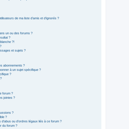
lisateurs de ma liste d’amis et d’ignorés ?
ans un ou des forums ?
sultat ?
blanche ?!
?
ssages et sujets ?
t les abonnements ?
onner à un sujet spécifique ?
ifique ?
 ?
ce forum ?
s jointes ?
cussions ?
ible ?
 d’abus ou d’ordres légaux liés à ce forum ?
r du forum ?