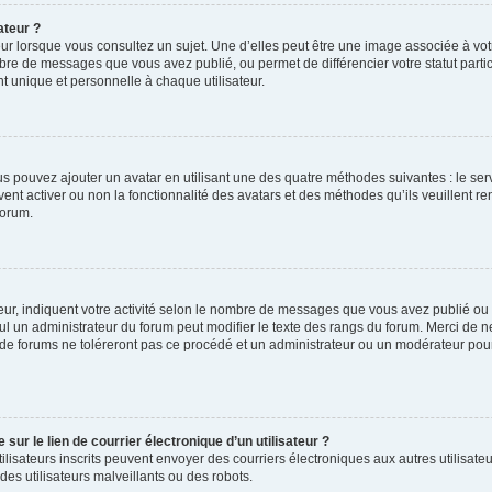
ateur ?
ur lorsque vous consultez un sujet. Une d’elles peut être une image associée à vo
mbre de messages que vous avez publié, ou permet de différencier votre statut parti
 unique et personnelle à chaque utilisateur.
ous pouvez ajouter un avatar en utilisant une des quatre méthodes suivantes : le serv
ent activer ou non la fonctionnalité des avatars et des méthodes qu’ils veuillent ren
forum.
ur, indiquent votre activité selon le nombre de messages que vous avez publié ou id
eul un administrateur du forum peut modifier le texte des rangs du forum. Merci de 
de forums ne toléreront pas ce procédé et un administrateur ou un modérateur pou
ur le lien de courrier électronique d’un utilisateur ?
s utilisateurs inscrits peuvent envoyer des courriers électroniques aux autres utili
es utilisateurs malveillants ou des robots.