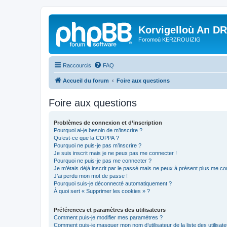
Korvigelloù An D
Foromoù KERZROUIZIG
Raccourcis
FAQ
Accueil du forum
Foire aux questions
Foire aux questions
Problèmes de connexion et d’inscription
Pourquoi ai-je besoin de m’inscrire ?
Qu’est-ce que la COPPA ?
Pourquoi ne puis-je pas m’inscrire ?
Je suis inscrit mais je ne peux pas me connecter !
Pourquoi ne puis-je pas me connecter ?
Je m’étais déjà inscrit par le passé mais ne peux à présent plus me co
J’ai perdu mon mot de passe !
Pourquoi suis-je déconnecté automatiquement ?
À quoi sert « Supprimer les cookies » ?
Préférences et paramètres des utilisateurs
Comment puis-je modifier mes paramètres ?
Comment puis-je masquer mon nom d’utilisateur de la liste des utilisate