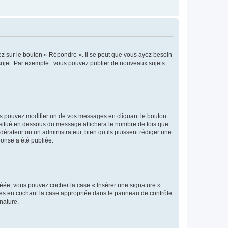
ez sur le bouton « Répondre ». Il se peut que vous ayez besoin
 sujet. Par exemple : vous pouvez publier de nouveaux sujets
s pouvez modifier un de vos messages en cliquant le bouton
e situé en dessous du message affichera le nombre de fois que
modérateur ou un administrateur, bien qu’ils puissent rédiger une
ponse a été publiée.
réée, vous pouvez cocher la case « Insérer une signature »
ages en cochant la case appropriée dans le panneau de contrôle
gnature.