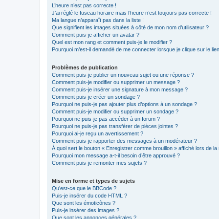
L’heure n’est pas correcte !
J’ai réglé le fuseau horaire mais l’heure n’est toujours pas correcte !
Ma langue n’apparaît pas dans la liste !
Que signifient les images situées à côté de mon nom d’utilisateur ?
Comment puis-je afficher un avatar ?
Quel est mon rang et comment puis-je le modifier ?
Pourquoi m’est-il demandé de me connecter lorsque je clique sur le lien 
Problèmes de publication
Comment puis-je publier un nouveau sujet ou une réponse ?
Comment puis-je modifier ou supprimer un message ?
Comment puis-je insérer une signature à mon message ?
Comment puis-je créer un sondage ?
Pourquoi ne puis-je pas ajouter plus d’options à un sondage ?
Comment puis-je modifier ou supprimer un sondage ?
Pourquoi ne puis-je pas accéder à un forum ?
Pourquoi ne puis-je pas transférer de pièces jointes ?
Pourquoi ai-je reçu un avertissement ?
Comment puis-je rapporter des messages à un modérateur ?
À quoi sert le bouton « Enregistrer comme brouillon » affiché lors de la 
Pourquoi mon message a-t-il besoin d’être approuvé ?
Comment puis-je remonter mes sujets ?
Mise en forme et types de sujets
Qu’est-ce que le BBCode ?
Puis-je insérer du code HTML ?
Que sont les émoticônes ?
Puis-je insérer des images ?
Que sont les annonces générales ?