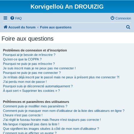
Korvigelloù An DROUIZIG
FAQ
Connexion
R
Accueil du forum
Foire aux questions
e
Foire aux questions
c
h
Problèmes de connexion et d’inscription
Pourquoi ai-je besoin de m’inscrire ?
e
Qu’est-ce que la COPPA ?
r
Pourquoi ne puis-je pas m’inscrire ?
Je suis inscrit mais je ne peux pas me connecter !
c
Pourquoi ne puis-je pas me connecter ?
Je m’étais déjà inscrit par le passé mais ne peux à présent plus me connecter ?!
h
J’ai perdu mon mot de passe !
e
Pourquoi suis-je déconnecté automatiquement ?
À quoi sert « Supprimer les cookies » ?
r
Préférences et paramètres des utilisateurs
Comment puis-je modifier mes paramètres ?
Comment puis-je masquer mon nom d’utilisateur de la liste des utilisateurs en ligne ?
L’heure n’est pas correcte !
J’ai réglé le fuseau horaire mais l’heure n’est toujours pas correcte !
Ma langue n’apparaît pas dans la liste !
Que signifient les images situées à côté de mon nom d’utilisateur ?
Comment puis-je afficher un avatar ?