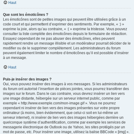
Haut
Que sont les émoticônes ?
Les émoticônes sont de petites images qui peuvent être utilisées grâce à un
code court et qui permettent d’exprimer des sentiments. Par exemple, « :) »
exprime la joie, alors qu’au contraire, « :( » exprime la tristesse. Vous pouvez
consulter la liste complète des émoticônes depuis le formulaire de rédaction.
Essayez cependant de ne pas abuser des émoticônes, elles peuvent
rapidement rendre un message illisible et un modérateur pourrait décider de le
modifier ou de le supprimer complètement. Les administrateurs du forum
peuvent également limiter le nombre d’émoticônes qu’il est possible d’insérer
à un message.
Haut
Puis-je insérer des images ?
Oui, vous pouvez insérer des images à vos messages. Si les administrateurs
du forum ont autorisé l’insertion de pièces jointes, vous pourrez transférer des
images sur le forum. Dans le cas contraire, vous devrez insérer un lien vers
une image distante, hébergée sur un serveur internet public, comme par
exemple « http://www.exemple.com/mon-image.gif ». Vous ne pourrez
cependant ni insérer de lien vers des images présentes sur votre propre
ordinateur (à moins, bien évidemment, que celui-ci soit en lui-même un
serveur internet), ni insérer de lien vers des images hébergées derrière un
quelconque système d’authentification, comme par exemple les services de
messagerie électronique de Outlook ou de Yahoo, les sites protégés par un
mot de passe, etc. Pour insérer une image, utilisez la balise BBCode « [img] ».