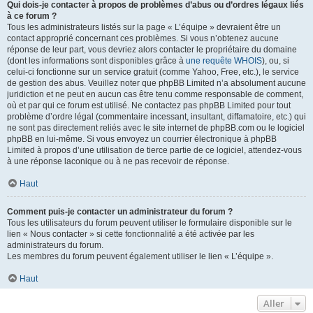
Qui dois-je contacter à propos de problèmes d’abus ou d’ordres légaux liés
à ce forum ?
Tous les administrateurs listés sur la page « L’équipe » devraient être un
contact approprié concernant ces problèmes. Si vous n’obtenez aucune
réponse de leur part, vous devriez alors contacter le propriétaire du domaine
(dont les informations sont disponibles grâce à
une requête WHOIS
), ou, si
celui-ci fonctionne sur un service gratuit (comme Yahoo, Free, etc.), le service
de gestion des abus. Veuillez noter que phpBB Limited n’a absolument aucune
juridiction et ne peut en aucun cas être tenu comme responsable de comment,
où et par qui ce forum est utilisé. Ne contactez pas phpBB Limited pour tout
problème d’ordre légal (commentaire incessant, insultant, diffamatoire, etc.) qui
ne sont pas directement reliés avec le site internet de phpBB.com ou le logiciel
phpBB en lui-même. Si vous envoyez un courrier électronique à phpBB
Limited à propos d’une utilisation de tierce partie de ce logiciel, attendez-vous
à une réponse laconique ou à ne pas recevoir de réponse.
Haut
Comment puis-je contacter un administrateur du forum ?
Tous les utilisateurs du forum peuvent utiliser le formulaire disponible sur le
lien « Nous contacter » si cette fonctionnalité a été activée par les
administrateurs du forum.
Les membres du forum peuvent également utiliser le lien « L’équipe ».
Haut
Aller