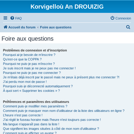
Korvigelloù An DROUIZIG
FAQ
Connexion
R
Accueil du forum
Foire aux questions
e
Foire aux questions
c
h
Problèmes de connexion et d’inscription
Pourquoi ai-je besoin de m’inscrire ?
e
Qu’est-ce que la COPPA ?
r
Pourquoi ne puis-je pas m’inscrire ?
Je suis inscrit mais je ne peux pas me connecter !
c
Pourquoi ne puis-je pas me connecter ?
Je m’étais déjà inscrit par le passé mais ne peux à présent plus me connecter ?!
h
J’ai perdu mon mot de passe !
e
Pourquoi suis-je déconnecté automatiquement ?
À quoi sert « Supprimer les cookies » ?
r
Préférences et paramètres des utilisateurs
Comment puis-je modifier mes paramètres ?
Comment puis-je masquer mon nom d’utilisateur de la liste des utilisateurs en ligne ?
L’heure n’est pas correcte !
J’ai réglé le fuseau horaire mais l’heure n’est toujours pas correcte !
Ma langue n’apparaît pas dans la liste !
Que signifient les images situées à côté de mon nom d’utilisateur ?
Comment puis-je afficher un avatar ?