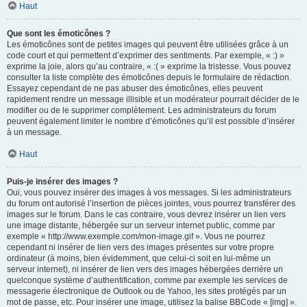
Haut
Que sont les émoticônes ?
Les émoticônes sont de petites images qui peuvent être utilisées grâce à un
code court et qui permettent d’exprimer des sentiments. Par exemple, « :) »
exprime la joie, alors qu’au contraire, « :( » exprime la tristesse. Vous pouvez
consulter la liste complète des émoticônes depuis le formulaire de rédaction.
Essayez cependant de ne pas abuser des émoticônes, elles peuvent
rapidement rendre un message illisible et un modérateur pourrait décider de le
modifier ou de le supprimer complètement. Les administrateurs du forum
peuvent également limiter le nombre d’émoticônes qu’il est possible d’insérer
à un message.
Haut
Puis-je insérer des images ?
Oui, vous pouvez insérer des images à vos messages. Si les administrateurs
du forum ont autorisé l’insertion de pièces jointes, vous pourrez transférer des
images sur le forum. Dans le cas contraire, vous devrez insérer un lien vers
une image distante, hébergée sur un serveur internet public, comme par
exemple « http://www.exemple.com/mon-image.gif ». Vous ne pourrez
cependant ni insérer de lien vers des images présentes sur votre propre
ordinateur (à moins, bien évidemment, que celui-ci soit en lui-même un
serveur internet), ni insérer de lien vers des images hébergées derrière un
quelconque système d’authentification, comme par exemple les services de
messagerie électronique de Outlook ou de Yahoo, les sites protégés par un
mot de passe, etc. Pour insérer une image, utilisez la balise BBCode « [img] ».