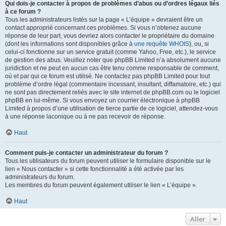
Qui dois-je contacter à propos de problèmes d’abus ou d’ordres légaux liés
à ce forum ?
Tous les administrateurs listés sur la page « L’équipe » devraient être un
contact approprié concernant ces problèmes. Si vous n’obtenez aucune
réponse de leur part, vous devriez alors contacter le propriétaire du domaine
(dont les informations sont disponibles grâce à
une requête WHOIS
), ou, si
celui-ci fonctionne sur un service gratuit (comme Yahoo, Free, etc.), le service
de gestion des abus. Veuillez noter que phpBB Limited n’a absolument aucune
juridiction et ne peut en aucun cas être tenu comme responsable de comment,
où et par qui ce forum est utilisé. Ne contactez pas phpBB Limited pour tout
problème d’ordre légal (commentaire incessant, insultant, diffamatoire, etc.) qui
ne sont pas directement reliés avec le site internet de phpBB.com ou le logiciel
phpBB en lui-même. Si vous envoyez un courrier électronique à phpBB
Limited à propos d’une utilisation de tierce partie de ce logiciel, attendez-vous
à une réponse laconique ou à ne pas recevoir de réponse.
Haut
Comment puis-je contacter un administrateur du forum ?
Tous les utilisateurs du forum peuvent utiliser le formulaire disponible sur le
lien « Nous contacter » si cette fonctionnalité a été activée par les
administrateurs du forum.
Les membres du forum peuvent également utiliser le lien « L’équipe ».
Haut
Aller