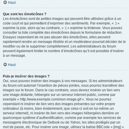
Haut
Que sont les émoticônes ?
Les émoticônes sont de petites images qui peuvent être utilisées grâce à un
code court et qui permettent d’exprimer des sentiments. Par exemple, « :) »
exprime la joie, alors qu’au contraire, « :( » exprime la tristesse. Vous pouvez
consulter la liste complète des émoticônes depuis le formulaire de rédaction.
Essayez cependant de ne pas abuser des émoticônes, elles peuvent
rapidement rendre un message illisible et un modérateur pourrait décider de le
modifier ou de le supprimer complètement. Les administrateurs du forum
peuvent également limiter le nombre d’émoticônes qu’il est possible d’insérer
à un message.
Haut
Puis-je insérer des images ?
Oui, vous pouvez insérer des images à vos messages. Si les administrateurs
du forum ont autorisé l’insertion de pièces jointes, vous pourrez transférer des
images sur le forum. Dans le cas contraire, vous devrez insérer un lien vers
une image distante, hébergée sur un serveur internet public, comme par
exemple « http://www.exemple.com/mon-image.gif ». Vous ne pourrez
cependant ni insérer de lien vers des images présentes sur votre propre
ordinateur (à moins, bien évidemment, que celui-ci soit en lui-même un
serveur internet), ni insérer de lien vers des images hébergées derrière un
quelconque système d’authentification, comme par exemple les services de
messagerie électronique de Outlook ou de Yahoo, les sites protégés par un
mot de passe, etc. Pour insérer une image, utilisez la balise BBCode « [img] ».