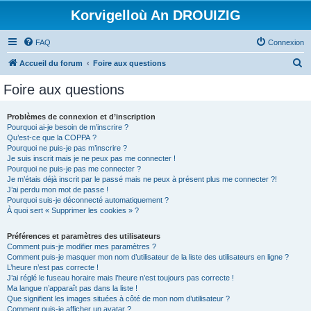
Korvigelloù An DROUIZIG
FAQ
Connexion
R
Accueil du forum
Foire aux questions
e
Foire aux questions
c
h
Problèmes de connexion et d’inscription
Pourquoi ai-je besoin de m’inscrire ?
e
Qu’est-ce que la COPPA ?
r
Pourquoi ne puis-je pas m’inscrire ?
Je suis inscrit mais je ne peux pas me connecter !
c
Pourquoi ne puis-je pas me connecter ?
Je m’étais déjà inscrit par le passé mais ne peux à présent plus me connecter ?!
h
J’ai perdu mon mot de passe !
e
Pourquoi suis-je déconnecté automatiquement ?
À quoi sert « Supprimer les cookies » ?
r
Préférences et paramètres des utilisateurs
Comment puis-je modifier mes paramètres ?
Comment puis-je masquer mon nom d’utilisateur de la liste des utilisateurs en ligne ?
L’heure n’est pas correcte !
J’ai réglé le fuseau horaire mais l’heure n’est toujours pas correcte !
Ma langue n’apparaît pas dans la liste !
Que signifient les images situées à côté de mon nom d’utilisateur ?
Comment puis-je afficher un avatar ?