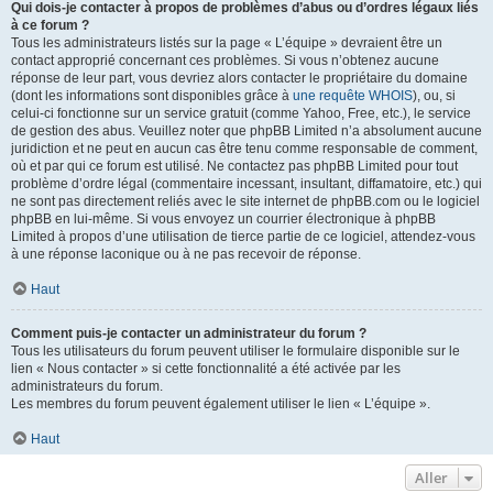
Qui dois-je contacter à propos de problèmes d’abus ou d’ordres légaux liés
à ce forum ?
Tous les administrateurs listés sur la page « L’équipe » devraient être un
contact approprié concernant ces problèmes. Si vous n’obtenez aucune
réponse de leur part, vous devriez alors contacter le propriétaire du domaine
(dont les informations sont disponibles grâce à
une requête WHOIS
), ou, si
celui-ci fonctionne sur un service gratuit (comme Yahoo, Free, etc.), le service
de gestion des abus. Veuillez noter que phpBB Limited n’a absolument aucune
juridiction et ne peut en aucun cas être tenu comme responsable de comment,
où et par qui ce forum est utilisé. Ne contactez pas phpBB Limited pour tout
problème d’ordre légal (commentaire incessant, insultant, diffamatoire, etc.) qui
ne sont pas directement reliés avec le site internet de phpBB.com ou le logiciel
phpBB en lui-même. Si vous envoyez un courrier électronique à phpBB
Limited à propos d’une utilisation de tierce partie de ce logiciel, attendez-vous
à une réponse laconique ou à ne pas recevoir de réponse.
Haut
Comment puis-je contacter un administrateur du forum ?
Tous les utilisateurs du forum peuvent utiliser le formulaire disponible sur le
lien « Nous contacter » si cette fonctionnalité a été activée par les
administrateurs du forum.
Les membres du forum peuvent également utiliser le lien « L’équipe ».
Haut
Aller