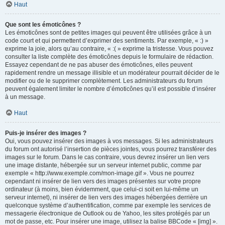
Haut
Que sont les émoticônes ?
Les émoticônes sont de petites images qui peuvent être utilisées grâce à un
code court et qui permettent d’exprimer des sentiments. Par exemple, « :) »
exprime la joie, alors qu’au contraire, « :( » exprime la tristesse. Vous pouvez
consulter la liste complète des émoticônes depuis le formulaire de rédaction.
Essayez cependant de ne pas abuser des émoticônes, elles peuvent
rapidement rendre un message illisible et un modérateur pourrait décider de le
modifier ou de le supprimer complètement. Les administrateurs du forum
peuvent également limiter le nombre d’émoticônes qu’il est possible d’insérer
à un message.
Haut
Puis-je insérer des images ?
Oui, vous pouvez insérer des images à vos messages. Si les administrateurs
du forum ont autorisé l’insertion de pièces jointes, vous pourrez transférer des
images sur le forum. Dans le cas contraire, vous devrez insérer un lien vers
une image distante, hébergée sur un serveur internet public, comme par
exemple « http://www.exemple.com/mon-image.gif ». Vous ne pourrez
cependant ni insérer de lien vers des images présentes sur votre propre
ordinateur (à moins, bien évidemment, que celui-ci soit en lui-même un
serveur internet), ni insérer de lien vers des images hébergées derrière un
quelconque système d’authentification, comme par exemple les services de
messagerie électronique de Outlook ou de Yahoo, les sites protégés par un
mot de passe, etc. Pour insérer une image, utilisez la balise BBCode « [img] ».