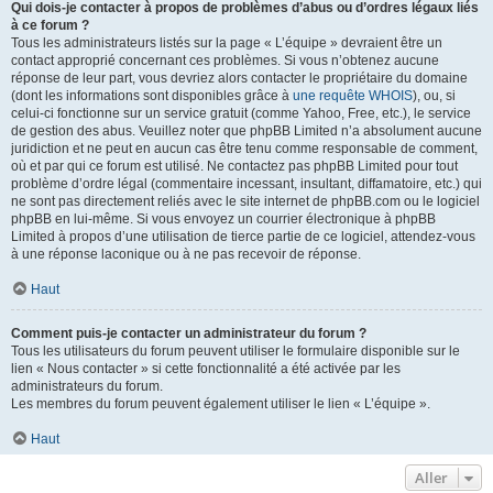
Qui dois-je contacter à propos de problèmes d’abus ou d’ordres légaux liés
à ce forum ?
Tous les administrateurs listés sur la page « L’équipe » devraient être un
contact approprié concernant ces problèmes. Si vous n’obtenez aucune
réponse de leur part, vous devriez alors contacter le propriétaire du domaine
(dont les informations sont disponibles grâce à
une requête WHOIS
), ou, si
celui-ci fonctionne sur un service gratuit (comme Yahoo, Free, etc.), le service
de gestion des abus. Veuillez noter que phpBB Limited n’a absolument aucune
juridiction et ne peut en aucun cas être tenu comme responsable de comment,
où et par qui ce forum est utilisé. Ne contactez pas phpBB Limited pour tout
problème d’ordre légal (commentaire incessant, insultant, diffamatoire, etc.) qui
ne sont pas directement reliés avec le site internet de phpBB.com ou le logiciel
phpBB en lui-même. Si vous envoyez un courrier électronique à phpBB
Limited à propos d’une utilisation de tierce partie de ce logiciel, attendez-vous
à une réponse laconique ou à ne pas recevoir de réponse.
Haut
Comment puis-je contacter un administrateur du forum ?
Tous les utilisateurs du forum peuvent utiliser le formulaire disponible sur le
lien « Nous contacter » si cette fonctionnalité a été activée par les
administrateurs du forum.
Les membres du forum peuvent également utiliser le lien « L’équipe ».
Haut
Aller