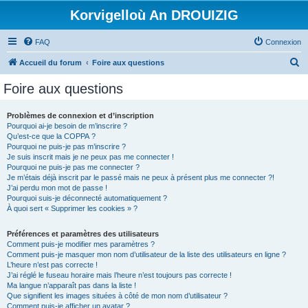
Korvigelloù An DROUIZIG
FAQ
Connexion
R
Accueil du forum
Foire aux questions
e
Foire aux questions
c
h
Problèmes de connexion et d’inscription
Pourquoi ai-je besoin de m’inscrire ?
e
Qu’est-ce que la COPPA ?
r
Pourquoi ne puis-je pas m’inscrire ?
Je suis inscrit mais je ne peux pas me connecter !
c
Pourquoi ne puis-je pas me connecter ?
Je m’étais déjà inscrit par le passé mais ne peux à présent plus me connecter ?!
h
J’ai perdu mon mot de passe !
e
Pourquoi suis-je déconnecté automatiquement ?
À quoi sert « Supprimer les cookies » ?
r
Préférences et paramètres des utilisateurs
Comment puis-je modifier mes paramètres ?
Comment puis-je masquer mon nom d’utilisateur de la liste des utilisateurs en ligne ?
L’heure n’est pas correcte !
J’ai réglé le fuseau horaire mais l’heure n’est toujours pas correcte !
Ma langue n’apparaît pas dans la liste !
Que signifient les images situées à côté de mon nom d’utilisateur ?
Comment puis-je afficher un avatar ?