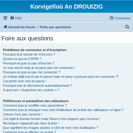
Korvigelloù An DROUIZIG
FAQ
Connexion
R
Accueil du forum
Foire aux questions
e
Foire aux questions
c
h
Problèmes de connexion et d’inscription
Pourquoi ai-je besoin de m’inscrire ?
e
Qu’est-ce que la COPPA ?
r
Pourquoi ne puis-je pas m’inscrire ?
Je suis inscrit mais je ne peux pas me connecter !
c
Pourquoi ne puis-je pas me connecter ?
Je m’étais déjà inscrit par le passé mais ne peux à présent plus me connecter ?!
h
J’ai perdu mon mot de passe !
e
Pourquoi suis-je déconnecté automatiquement ?
À quoi sert « Supprimer les cookies » ?
r
Préférences et paramètres des utilisateurs
Comment puis-je modifier mes paramètres ?
Comment puis-je masquer mon nom d’utilisateur de la liste des utilisateurs en ligne ?
L’heure n’est pas correcte !
J’ai réglé le fuseau horaire mais l’heure n’est toujours pas correcte !
Ma langue n’apparaît pas dans la liste !
Que signifient les images situées à côté de mon nom d’utilisateur ?
Comment puis-je afficher un avatar ?