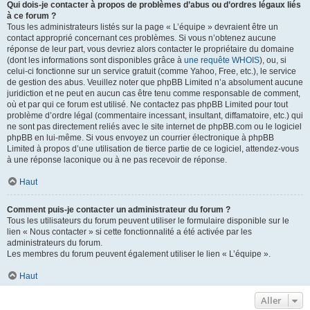
Qui dois-je contacter à propos de problèmes d’abus ou d’ordres légaux liés
à ce forum ?
Tous les administrateurs listés sur la page « L’équipe » devraient être un
contact approprié concernant ces problèmes. Si vous n’obtenez aucune
réponse de leur part, vous devriez alors contacter le propriétaire du domaine
(dont les informations sont disponibles grâce à
une requête WHOIS
), ou, si
celui-ci fonctionne sur un service gratuit (comme Yahoo, Free, etc.), le service
de gestion des abus. Veuillez noter que phpBB Limited n’a absolument aucune
juridiction et ne peut en aucun cas être tenu comme responsable de comment,
où et par qui ce forum est utilisé. Ne contactez pas phpBB Limited pour tout
problème d’ordre légal (commentaire incessant, insultant, diffamatoire, etc.) qui
ne sont pas directement reliés avec le site internet de phpBB.com ou le logiciel
phpBB en lui-même. Si vous envoyez un courrier électronique à phpBB
Limited à propos d’une utilisation de tierce partie de ce logiciel, attendez-vous
à une réponse laconique ou à ne pas recevoir de réponse.
Haut
Comment puis-je contacter un administrateur du forum ?
Tous les utilisateurs du forum peuvent utiliser le formulaire disponible sur le
lien « Nous contacter » si cette fonctionnalité a été activée par les
administrateurs du forum.
Les membres du forum peuvent également utiliser le lien « L’équipe ».
Haut
Aller