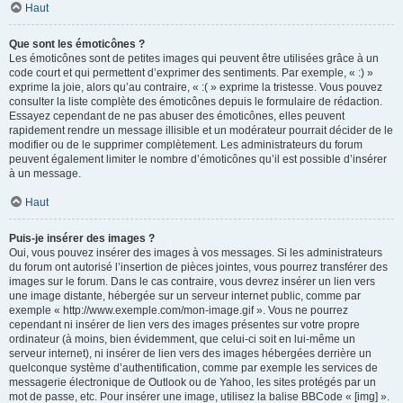
Haut
Que sont les émoticônes ?
Les émoticônes sont de petites images qui peuvent être utilisées grâce à un
code court et qui permettent d’exprimer des sentiments. Par exemple, « :) »
exprime la joie, alors qu’au contraire, « :( » exprime la tristesse. Vous pouvez
consulter la liste complète des émoticônes depuis le formulaire de rédaction.
Essayez cependant de ne pas abuser des émoticônes, elles peuvent
rapidement rendre un message illisible et un modérateur pourrait décider de le
modifier ou de le supprimer complètement. Les administrateurs du forum
peuvent également limiter le nombre d’émoticônes qu’il est possible d’insérer
à un message.
Haut
Puis-je insérer des images ?
Oui, vous pouvez insérer des images à vos messages. Si les administrateurs
du forum ont autorisé l’insertion de pièces jointes, vous pourrez transférer des
images sur le forum. Dans le cas contraire, vous devrez insérer un lien vers
une image distante, hébergée sur un serveur internet public, comme par
exemple « http://www.exemple.com/mon-image.gif ». Vous ne pourrez
cependant ni insérer de lien vers des images présentes sur votre propre
ordinateur (à moins, bien évidemment, que celui-ci soit en lui-même un
serveur internet), ni insérer de lien vers des images hébergées derrière un
quelconque système d’authentification, comme par exemple les services de
messagerie électronique de Outlook ou de Yahoo, les sites protégés par un
mot de passe, etc. Pour insérer une image, utilisez la balise BBCode « [img] ».