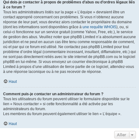
Qui dois-je contacter à propos de problèmes d’abus ou d’ordres légaux liés
à ce forum ?
Tous les administrateurs listés sur la page « L’équipe » devraient être un
contact approprié concernant ces problèmes. Si vous n’obtenez aucune
réponse de leur part, vous devriez alors contacter le propriétaire du domaine
(dont les informations sont disponibles grâce à
une requête WHOIS
), ou, si
celui-ci fonctionne sur un service gratuit (comme Yahoo, Free, etc.), le service
de gestion des abus. Veuillez noter que phpBB Limited n’a absolument aucune
juridiction et ne peut en aucun cas être tenu comme responsable de comment,
où et par qui ce forum est utilisé. Ne contactez pas phpBB Limited pour tout
problème d’ordre légal (commentaire incessant, insultant, diffamatoire, etc.) qui
ne sont pas directement reliés avec le site internet de phpBB.com ou le logiciel
phpBB en lui-même. Si vous envoyez un courrier électronique à phpBB
Limited à propos d’une utilisation de tierce partie de ce logiciel, attendez-vous
à une réponse laconique ou à ne pas recevoir de réponse.
Haut
Comment puis-je contacter un administrateur du forum ?
Tous les utilisateurs du forum peuvent utiliser le formulaire disponible sur le
lien « Nous contacter » si cette fonctionnalité a été activée par les
administrateurs du forum.
Les membres du forum peuvent également utiliser le lien « L’équipe ».
Haut
Aller