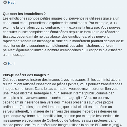
Haut
Que sont les émoticônes ?
Les émoticônes sont de petites images qui peuvent être utilisées grâce à un
code court et qui permettent d’exprimer des sentiments. Par exemple, « :) »
exprime la joie, alors qu’au contraire, « :( » exprime la tristesse. Vous pouvez
consulter la liste complète des émoticônes depuis le formulaire de rédaction.
Essayez cependant de ne pas abuser des émoticônes, elles peuvent
rapidement rendre un message illisible et un modérateur pourrait décider de le
modifier ou de le supprimer complètement. Les administrateurs du forum
peuvent également limiter le nombre d’émoticônes qu’il est possible d’insérer
à un message.
Haut
Puis-je insérer des images ?
Oui, vous pouvez insérer des images à vos messages. Si les administrateurs
du forum ont autorisé l’insertion de pièces jointes, vous pourrez transférer des
images sur le forum. Dans le cas contraire, vous devrez insérer un lien vers
une image distante, hébergée sur un serveur internet public, comme par
exemple « http://www.exemple.com/mon-image.gif ». Vous ne pourrez
cependant ni insérer de lien vers des images présentes sur votre propre
ordinateur (à moins, bien évidemment, que celui-ci soit en lui-même un
serveur internet), ni insérer de lien vers des images hébergées derrière un
quelconque système d’authentification, comme par exemple les services de
messagerie électronique de Outlook ou de Yahoo, les sites protégés par un
mot de passe, etc. Pour insérer une image, utilisez la balise BBCode « [img] ».