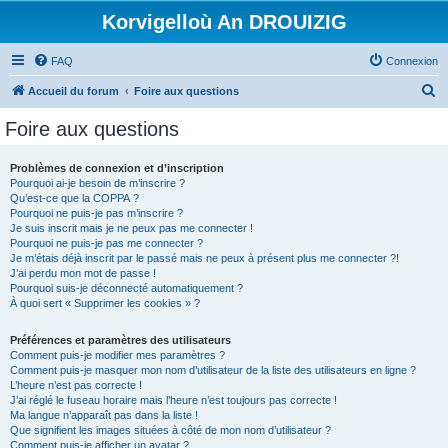
Korvigelloù An DROUIZIG
FAQ
Connexion
R
Accueil du forum
Foire aux questions
e
Foire aux questions
c
h
Problèmes de connexion et d’inscription
Pourquoi ai-je besoin de m’inscrire ?
e
Qu’est-ce que la COPPA ?
r
Pourquoi ne puis-je pas m’inscrire ?
Je suis inscrit mais je ne peux pas me connecter !
c
Pourquoi ne puis-je pas me connecter ?
Je m’étais déjà inscrit par le passé mais ne peux à présent plus me connecter ?!
h
J’ai perdu mon mot de passe !
e
Pourquoi suis-je déconnecté automatiquement ?
À quoi sert « Supprimer les cookies » ?
r
Préférences et paramètres des utilisateurs
Comment puis-je modifier mes paramètres ?
Comment puis-je masquer mon nom d’utilisateur de la liste des utilisateurs en ligne ?
L’heure n’est pas correcte !
J’ai réglé le fuseau horaire mais l’heure n’est toujours pas correcte !
Ma langue n’apparaît pas dans la liste !
Que signifient les images situées à côté de mon nom d’utilisateur ?
Comment puis-je afficher un avatar ?