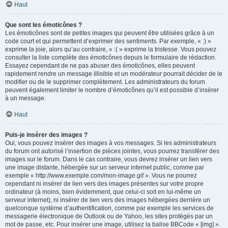
Haut
Que sont les émoticônes ?
Les émoticônes sont de petites images qui peuvent être utilisées grâce à un
code court et qui permettent d’exprimer des sentiments. Par exemple, « :) »
exprime la joie, alors qu’au contraire, « :( » exprime la tristesse. Vous pouvez
consulter la liste complète des émoticônes depuis le formulaire de rédaction.
Essayez cependant de ne pas abuser des émoticônes, elles peuvent
rapidement rendre un message illisible et un modérateur pourrait décider de le
modifier ou de le supprimer complètement. Les administrateurs du forum
peuvent également limiter le nombre d’émoticônes qu’il est possible d’insérer
à un message.
Haut
Puis-je insérer des images ?
Oui, vous pouvez insérer des images à vos messages. Si les administrateurs
du forum ont autorisé l’insertion de pièces jointes, vous pourrez transférer des
images sur le forum. Dans le cas contraire, vous devrez insérer un lien vers
une image distante, hébergée sur un serveur internet public, comme par
exemple « http://www.exemple.com/mon-image.gif ». Vous ne pourrez
cependant ni insérer de lien vers des images présentes sur votre propre
ordinateur (à moins, bien évidemment, que celui-ci soit en lui-même un
serveur internet), ni insérer de lien vers des images hébergées derrière un
quelconque système d’authentification, comme par exemple les services de
messagerie électronique de Outlook ou de Yahoo, les sites protégés par un
mot de passe, etc. Pour insérer une image, utilisez la balise BBCode « [img] ».