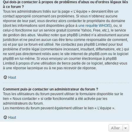
Qui dois-je contacter à propos de problèmes d’abus ou d’ordres légaux liés
à ce forum ?
Tous les administrateurs listés sur la page « L’équipe » devraient être un
contact approprié concernant ces problèmes. Si vous n’obtenez aucune
réponse de leur part, vous devriez alors contacter le propriétaire du domaine
(dont les informations sont disponibles grâce à
une requête WHOIS
), ou, si
celui-ci fonctionne sur un service gratuit (comme Yahoo, Free, etc.), le service
de gestion des abus. Veuillez noter que phpBB Limited n’a absolument aucune
juridiction et ne peut en aucun cas être tenu comme responsable de comment,
où et par qui ce forum est utilisé. Ne contactez pas phpBB Limited pour tout
problème d’ordre légal (commentaire incessant, insultant, diffamatoire, etc.) qui
ne sont pas directement reliés avec le site internet de phpBB.com ou le logiciel
phpBB en lui-même. Si vous envoyez un courrier électronique à phpBB
Limited à propos d’une utilisation de tierce partie de ce logiciel, attendez-vous
à une réponse laconique ou à ne pas recevoir de réponse.
Haut
Comment puis-je contacter un administrateur du forum ?
Tous les utilisateurs du forum peuvent utiliser le formulaire disponible sur le
lien « Nous contacter » si cette fonctionnalité a été activée par les
administrateurs du forum.
Les membres du forum peuvent également utiliser le lien « L’équipe ».
Haut
Aller