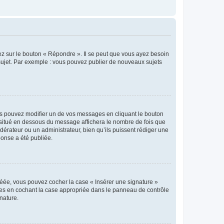
ez sur le bouton « Répondre ». Il se peut que vous ayez besoin
 sujet. Par exemple : vous pouvez publier de nouveaux sujets
s pouvez modifier un de vos messages en cliquant le bouton
e situé en dessous du message affichera le nombre de fois que
modérateur ou un administrateur, bien qu’ils puissent rédiger une
ponse a été publiée.
réée, vous pouvez cocher la case « Insérer une signature »
ages en cochant la case appropriée dans le panneau de contrôle
gnature.