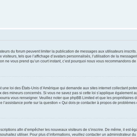
trateurs du forum peuvent limiter la publication de messages aux utilisateurs inscri
visiteurs, tels que l’affichage d’avatars personnalisés, l’utilisation de la messager
ription ne vous prend qu’un court instant, c’est pourquoi nous vous recommandons de l
t une loi des États-Unis d’Amérique qui demande aux sites internet collectant pot
 des mineurs concernés. Si vous ne savez pas si cette loi s’applique également au
 pourra vous renseigner. Veuillez noter que phpBB Limited et que les propriétaires
ue l’assistance porte sur la question « Qui dois-je contacter à propos de problèmes 
inscriptions afin d’empêcher les nouveaux visiteurs de s’inscrire. De même, il est é
s souhaitez utiliser. Pour plus d’informations, veuillez contacter un administrateur du