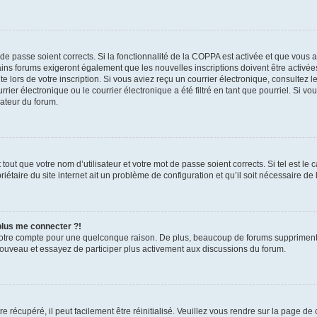
t de passe soient corrects. Si la fonctionnalité de la COPPA est activée et que vous 
ains forums exigeront également que les nouvelles inscriptions doivent être activée
te lors de votre inscription. Si vous aviez reçu un courrier électronique, consultez l
r électronique ou le courrier électronique a été filtré en tant que pourriel. Si vo
rateur du forum.
out que votre nom d’utilisateur et votre mot de passe soient corrects. Si tel est le
iétaire du site internet ait un problème de configuration et qu’il soit nécessaire de l
 plus me connecter ?!
votre compte pour une quelconque raison. De plus, beaucoup de forums suppriment pér
 nouveau et essayez de participer plus activement aux discussions du forum.
 récupéré, il peut facilement être réinitialisé. Veuillez vous rendre sur la page de