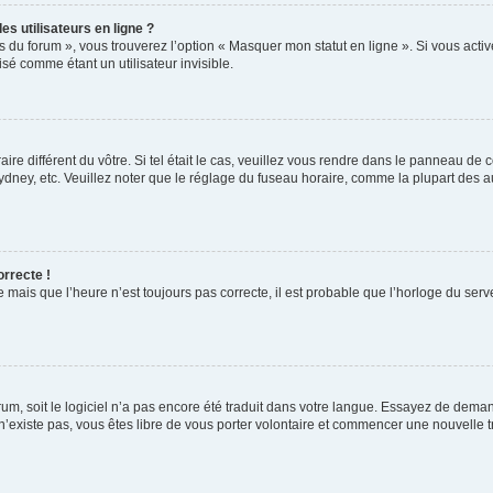
s utilisateurs en ligne ?
s du forum », vous trouverez l’option « Masquer mon statut en ligne ». Si vous activ
é comme étant un utilisateur invisible.
aire différent du vôtre. Si tel était le cas, veuillez vous rendre dans le panneau de co
ey, etc. Veuillez noter que le réglage du fuseau horaire, comme la plupart des autr
orrecte !
 mais que l’heure n’est toujours pas correcte, il est probable que l’horloge du serve
orum, soit le logiciel n’a pas encore été traduit dans votre langue. Essayez de deman
 n’existe pas, vous êtes libre de vous porter volontaire et commencer une nouvelle t