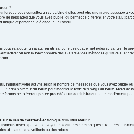
ateur ?
ur lorsque vous consultez un sujet. Une d’elles peut être une image associée à vo
mbre de messages que vous avez publié, ou permet de différencier votre statut parti
 unique et personnelle à chaque utilisateur.
ous pouvez ajouter un avatar en utilisant une des quatre méthodes suivantes : le serv
ent activer ou non la fonctionnalité des avatars et des méthodes qu’ils veuillent ren
forum.
ur, indiquent votre activité selon le nombre de messages que vous avez publié ou id
eul un administrateur du forum peut modifier le texte des rangs du forum. Merci de 
de forums ne toléreront pas ce procédé et un administrateur ou un modérateur pou
ur le lien de courrier électronique d’un utilisateur ?
s utilisateurs inscrits peuvent envoyer des courriers électroniques aux autres utili
es utilisateurs malveillants ou des robots.