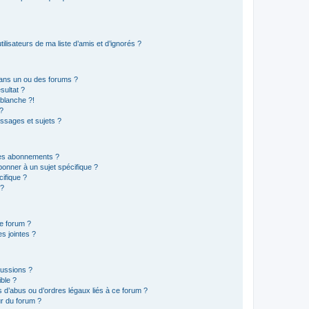
lisateurs de ma liste d’amis et d’ignorés ?
ans un ou des forums ?
sultat ?
blanche ?!
?
ssages et sujets ?
t les abonnements ?
onner à un sujet spécifique ?
ifique ?
 ?
ce forum ?
s jointes ?
cussions ?
ible ?
 d’abus ou d’ordres légaux liés à ce forum ?
r du forum ?