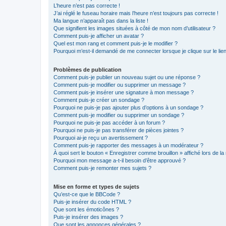
L’heure n’est pas correcte !
J’ai réglé le fuseau horaire mais l’heure n’est toujours pas correcte !
Ma langue n’apparaît pas dans la liste !
Que signifient les images situées à côté de mon nom d’utilisateur ?
Comment puis-je afficher un avatar ?
Quel est mon rang et comment puis-je le modifier ?
Pourquoi m’est-il demandé de me connecter lorsque je clique sur le lien 
Problèmes de publication
Comment puis-je publier un nouveau sujet ou une réponse ?
Comment puis-je modifier ou supprimer un message ?
Comment puis-je insérer une signature à mon message ?
Comment puis-je créer un sondage ?
Pourquoi ne puis-je pas ajouter plus d’options à un sondage ?
Comment puis-je modifier ou supprimer un sondage ?
Pourquoi ne puis-je pas accéder à un forum ?
Pourquoi ne puis-je pas transférer de pièces jointes ?
Pourquoi ai-je reçu un avertissement ?
Comment puis-je rapporter des messages à un modérateur ?
À quoi sert le bouton « Enregistrer comme brouillon » affiché lors de la 
Pourquoi mon message a-t-il besoin d’être approuvé ?
Comment puis-je remonter mes sujets ?
Mise en forme et types de sujets
Qu’est-ce que le BBCode ?
Puis-je insérer du code HTML ?
Que sont les émoticônes ?
Puis-je insérer des images ?
Que sont les annonces générales ?