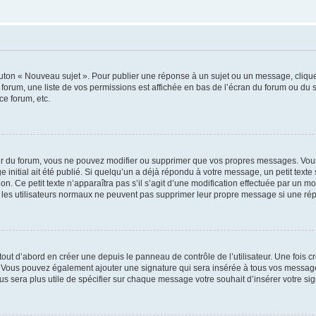
outon « Nouveau sujet ». Pour publier une réponse à un sujet ou un message, cliqu
 forum, une liste de vos permissions est affichée en bas de l’écran du forum ou du
ce forum, etc.
r du forum, vous ne pouvez modifier ou supprimer que vos propres messages. Vou
 initial ait été publié. Si quelqu’un a déjà répondu à votre message, un petit text
ion. Ce petit texte n’apparaîtra pas s’il s’agit d’une modification effectuée par un 
ue les utilisateurs normaux ne peuvent pas supprimer leur propre message si une ré
ut d’abord en créer une depuis le panneau de contrôle de l’utilisateur. Une fois c
ure. Vous pouvez également ajouter une signature qui sera insérée à tous vos mess
 vous sera plus utile de spécifier sur chaque message votre souhait d’insérer votre si