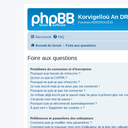
Korvigelloù An D
Foromoù KERZROUIZIG
Raccourcis
FAQ
Accueil du forum
Foire aux questions
Foire aux questions
Problèmes de connexion et d’inscription
Pourquoi ai-je besoin de m’inscrire ?
Qu’est-ce que la COPPA ?
Pourquoi ne puis-je pas m’inscrire ?
Je suis inscrit mais je ne peux pas me connecter !
Pourquoi ne puis-je pas me connecter ?
Je m’étais déjà inscrit par le passé mais ne peux à présent plus me co
J’ai perdu mon mot de passe !
Pourquoi suis-je déconnecté automatiquement ?
À quoi sert « Supprimer les cookies » ?
Préférences et paramètres des utilisateurs
Comment puis-je modifier mes paramètres ?
Comment puis-je masquer mon nom d’utilisateur de la liste des utilisate