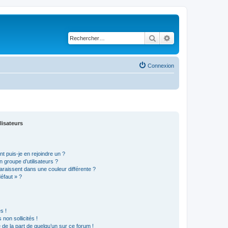
Rechercher
Recherche avancé
Connexion
lisateurs
t puis-je en rejoindre un ?
 groupe d’utilisateurs ?
araissent dans une couleur différente ?
défaut » ?
s !
non sollicités !
e de la part de quelqu’un sur ce forum !