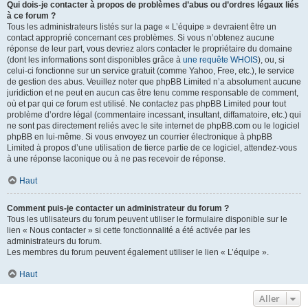
Qui dois-je contacter à propos de problèmes d’abus ou d’ordres légaux liés
à ce forum ?
Tous les administrateurs listés sur la page « L’équipe » devraient être un
contact approprié concernant ces problèmes. Si vous n’obtenez aucune
réponse de leur part, vous devriez alors contacter le propriétaire du domaine
(dont les informations sont disponibles grâce à
une requête WHOIS
), ou, si
celui-ci fonctionne sur un service gratuit (comme Yahoo, Free, etc.), le service
de gestion des abus. Veuillez noter que phpBB Limited n’a absolument aucune
juridiction et ne peut en aucun cas être tenu comme responsable de comment,
où et par qui ce forum est utilisé. Ne contactez pas phpBB Limited pour tout
problème d’ordre légal (commentaire incessant, insultant, diffamatoire, etc.) qui
ne sont pas directement reliés avec le site internet de phpBB.com ou le logiciel
phpBB en lui-même. Si vous envoyez un courrier électronique à phpBB
Limited à propos d’une utilisation de tierce partie de ce logiciel, attendez-vous
à une réponse laconique ou à ne pas recevoir de réponse.
Haut
Comment puis-je contacter un administrateur du forum ?
Tous les utilisateurs du forum peuvent utiliser le formulaire disponible sur le
lien « Nous contacter » si cette fonctionnalité a été activée par les
administrateurs du forum.
Les membres du forum peuvent également utiliser le lien « L’équipe ».
Haut
Aller