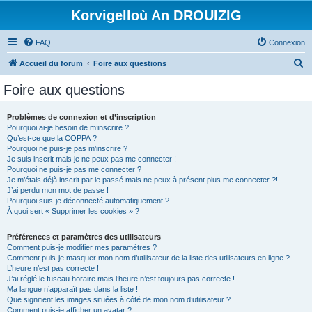
Korvigelloù An DROUIZIG
FAQ
Connexion
R
Accueil du forum
Foire aux questions
e
Foire aux questions
c
h
Problèmes de connexion et d’inscription
Pourquoi ai-je besoin de m’inscrire ?
e
Qu’est-ce que la COPPA ?
r
Pourquoi ne puis-je pas m’inscrire ?
Je suis inscrit mais je ne peux pas me connecter !
c
Pourquoi ne puis-je pas me connecter ?
Je m’étais déjà inscrit par le passé mais ne peux à présent plus me connecter ?!
h
J’ai perdu mon mot de passe !
e
Pourquoi suis-je déconnecté automatiquement ?
À quoi sert « Supprimer les cookies » ?
r
Préférences et paramètres des utilisateurs
Comment puis-je modifier mes paramètres ?
Comment puis-je masquer mon nom d’utilisateur de la liste des utilisateurs en ligne ?
L’heure n’est pas correcte !
J’ai réglé le fuseau horaire mais l’heure n’est toujours pas correcte !
Ma langue n’apparaît pas dans la liste !
Que signifient les images situées à côté de mon nom d’utilisateur ?
Comment puis-je afficher un avatar ?