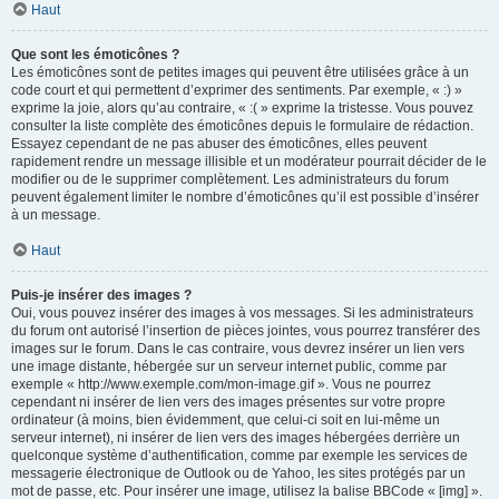
Haut
Que sont les émoticônes ?
Les émoticônes sont de petites images qui peuvent être utilisées grâce à un
code court et qui permettent d’exprimer des sentiments. Par exemple, « :) »
exprime la joie, alors qu’au contraire, « :( » exprime la tristesse. Vous pouvez
consulter la liste complète des émoticônes depuis le formulaire de rédaction.
Essayez cependant de ne pas abuser des émoticônes, elles peuvent
rapidement rendre un message illisible et un modérateur pourrait décider de le
modifier ou de le supprimer complètement. Les administrateurs du forum
peuvent également limiter le nombre d’émoticônes qu’il est possible d’insérer
à un message.
Haut
Puis-je insérer des images ?
Oui, vous pouvez insérer des images à vos messages. Si les administrateurs
du forum ont autorisé l’insertion de pièces jointes, vous pourrez transférer des
images sur le forum. Dans le cas contraire, vous devrez insérer un lien vers
une image distante, hébergée sur un serveur internet public, comme par
exemple « http://www.exemple.com/mon-image.gif ». Vous ne pourrez
cependant ni insérer de lien vers des images présentes sur votre propre
ordinateur (à moins, bien évidemment, que celui-ci soit en lui-même un
serveur internet), ni insérer de lien vers des images hébergées derrière un
quelconque système d’authentification, comme par exemple les services de
messagerie électronique de Outlook ou de Yahoo, les sites protégés par un
mot de passe, etc. Pour insérer une image, utilisez la balise BBCode « [img] ».