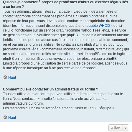
Qui dois-je contacter à propos de problèmes d’abus ou d’ordres légaux liés
à ce forum ?
Tous les administrateurs listés sur la page « L’équipe » devraient être un
contact approprié concernant ces problèmes. Si vous n’obtenez aucune
réponse de leur part, vous devriez alors contacter le propriétaire du domaine
(dont les informations sont disponibles grâce à
une requête WHOIS
), ou, si
celui-ci fonctionne sur un service gratuit (comme Yahoo, Free, etc.), le service
de gestion des abus. Veuillez noter que phpBB Limited n’a absolument aucune
juridiction et ne peut en aucun cas être tenu comme responsable de comment,
où et par qui ce forum est utilisé. Ne contactez pas phpBB Limited pour tout
problème d’ordre légal (commentaire incessant, insultant, diffamatoire, etc.) qui
ne sont pas directement reliés avec le site internet de phpBB.com ou le logiciel
phpBB en lui-même. Si vous envoyez un courrier électronique à phpBB
Limited à propos d’une utilisation de tierce partie de ce logiciel, attendez-vous
à une réponse laconique ou à ne pas recevoir de réponse.
Haut
Comment puis-je contacter un administrateur du forum ?
Tous les utilisateurs du forum peuvent utiliser le formulaire disponible sur le
lien « Nous contacter » si cette fonctionnalité a été activée par les
administrateurs du forum.
Les membres du forum peuvent également utiliser le lien « L’équipe ».
Haut
Aller