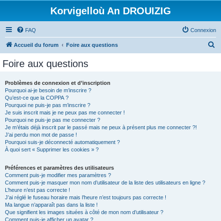
Korvigelloù An DROUIZIG
FAQ
Connexion
R
Accueil du forum
Foire aux questions
e
Foire aux questions
c
h
Problèmes de connexion et d’inscription
Pourquoi ai-je besoin de m’inscrire ?
e
Qu’est-ce que la COPPA ?
r
Pourquoi ne puis-je pas m’inscrire ?
Je suis inscrit mais je ne peux pas me connecter !
c
Pourquoi ne puis-je pas me connecter ?
Je m’étais déjà inscrit par le passé mais ne peux à présent plus me connecter ?!
h
J’ai perdu mon mot de passe !
e
Pourquoi suis-je déconnecté automatiquement ?
À quoi sert « Supprimer les cookies » ?
r
Préférences et paramètres des utilisateurs
Comment puis-je modifier mes paramètres ?
Comment puis-je masquer mon nom d’utilisateur de la liste des utilisateurs en ligne ?
L’heure n’est pas correcte !
J’ai réglé le fuseau horaire mais l’heure n’est toujours pas correcte !
Ma langue n’apparaît pas dans la liste !
Que signifient les images situées à côté de mon nom d’utilisateur ?
Comment puis-je afficher un avatar ?