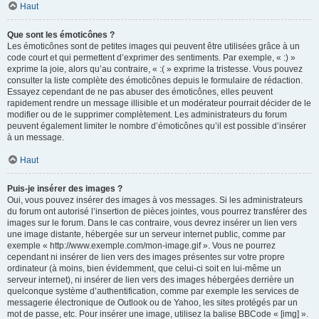
Haut
Que sont les émoticônes ?
Les émoticônes sont de petites images qui peuvent être utilisées grâce à un
code court et qui permettent d’exprimer des sentiments. Par exemple, « :) »
exprime la joie, alors qu’au contraire, « :( » exprime la tristesse. Vous pouvez
consulter la liste complète des émoticônes depuis le formulaire de rédaction.
Essayez cependant de ne pas abuser des émoticônes, elles peuvent
rapidement rendre un message illisible et un modérateur pourrait décider de le
modifier ou de le supprimer complètement. Les administrateurs du forum
peuvent également limiter le nombre d’émoticônes qu’il est possible d’insérer
à un message.
Haut
Puis-je insérer des images ?
Oui, vous pouvez insérer des images à vos messages. Si les administrateurs
du forum ont autorisé l’insertion de pièces jointes, vous pourrez transférer des
images sur le forum. Dans le cas contraire, vous devrez insérer un lien vers
une image distante, hébergée sur un serveur internet public, comme par
exemple « http://www.exemple.com/mon-image.gif ». Vous ne pourrez
cependant ni insérer de lien vers des images présentes sur votre propre
ordinateur (à moins, bien évidemment, que celui-ci soit en lui-même un
serveur internet), ni insérer de lien vers des images hébergées derrière un
quelconque système d’authentification, comme par exemple les services de
messagerie électronique de Outlook ou de Yahoo, les sites protégés par un
mot de passe, etc. Pour insérer une image, utilisez la balise BBCode « [img] ».