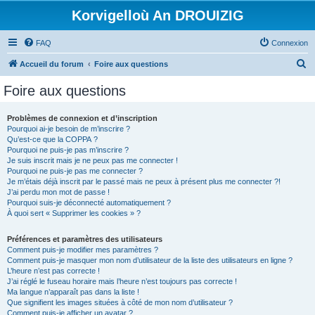
Korvigelloù An DROUIZIG
FAQ
Connexion
R
Accueil du forum
Foire aux questions
e
Foire aux questions
c
h
Problèmes de connexion et d’inscription
Pourquoi ai-je besoin de m’inscrire ?
e
Qu’est-ce que la COPPA ?
r
Pourquoi ne puis-je pas m’inscrire ?
Je suis inscrit mais je ne peux pas me connecter !
c
Pourquoi ne puis-je pas me connecter ?
Je m’étais déjà inscrit par le passé mais ne peux à présent plus me connecter ?!
h
J’ai perdu mon mot de passe !
e
Pourquoi suis-je déconnecté automatiquement ?
À quoi sert « Supprimer les cookies » ?
r
Préférences et paramètres des utilisateurs
Comment puis-je modifier mes paramètres ?
Comment puis-je masquer mon nom d’utilisateur de la liste des utilisateurs en ligne ?
L’heure n’est pas correcte !
J’ai réglé le fuseau horaire mais l’heure n’est toujours pas correcte !
Ma langue n’apparaît pas dans la liste !
Que signifient les images situées à côté de mon nom d’utilisateur ?
Comment puis-je afficher un avatar ?