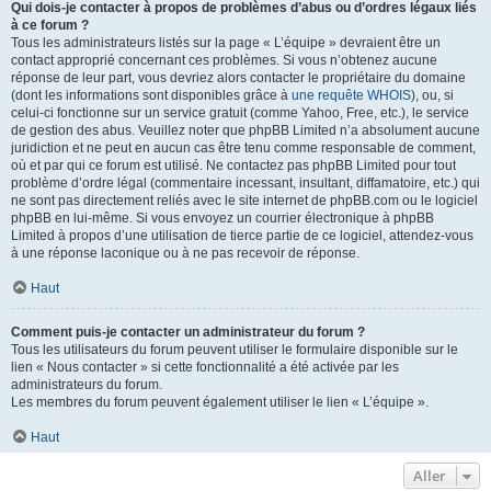
Qui dois-je contacter à propos de problèmes d’abus ou d’ordres légaux liés
à ce forum ?
Tous les administrateurs listés sur la page « L’équipe » devraient être un
contact approprié concernant ces problèmes. Si vous n’obtenez aucune
réponse de leur part, vous devriez alors contacter le propriétaire du domaine
(dont les informations sont disponibles grâce à
une requête WHOIS
), ou, si
celui-ci fonctionne sur un service gratuit (comme Yahoo, Free, etc.), le service
de gestion des abus. Veuillez noter que phpBB Limited n’a absolument aucune
juridiction et ne peut en aucun cas être tenu comme responsable de comment,
où et par qui ce forum est utilisé. Ne contactez pas phpBB Limited pour tout
problème d’ordre légal (commentaire incessant, insultant, diffamatoire, etc.) qui
ne sont pas directement reliés avec le site internet de phpBB.com ou le logiciel
phpBB en lui-même. Si vous envoyez un courrier électronique à phpBB
Limited à propos d’une utilisation de tierce partie de ce logiciel, attendez-vous
à une réponse laconique ou à ne pas recevoir de réponse.
Haut
Comment puis-je contacter un administrateur du forum ?
Tous les utilisateurs du forum peuvent utiliser le formulaire disponible sur le
lien « Nous contacter » si cette fonctionnalité a été activée par les
administrateurs du forum.
Les membres du forum peuvent également utiliser le lien « L’équipe ».
Haut
Aller