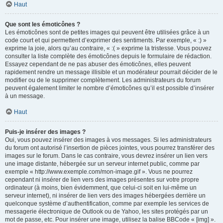
Haut
Que sont les émoticônes ?
Les émoticônes sont de petites images qui peuvent être utilisées grâce à un
code court et qui permettent d’exprimer des sentiments. Par exemple, « :) »
exprime la joie, alors qu’au contraire, « :( » exprime la tristesse. Vous pouvez
consulter la liste complète des émoticônes depuis le formulaire de rédaction.
Essayez cependant de ne pas abuser des émoticônes, elles peuvent
rapidement rendre un message illisible et un modérateur pourrait décider de le
modifier ou de le supprimer complètement. Les administrateurs du forum
peuvent également limiter le nombre d’émoticônes qu’il est possible d’insérer
à un message.
Haut
Puis-je insérer des images ?
Oui, vous pouvez insérer des images à vos messages. Si les administrateurs
du forum ont autorisé l’insertion de pièces jointes, vous pourrez transférer des
images sur le forum. Dans le cas contraire, vous devrez insérer un lien vers
une image distante, hébergée sur un serveur internet public, comme par
exemple « http://www.exemple.com/mon-image.gif ». Vous ne pourrez
cependant ni insérer de lien vers des images présentes sur votre propre
ordinateur (à moins, bien évidemment, que celui-ci soit en lui-même un
serveur internet), ni insérer de lien vers des images hébergées derrière un
quelconque système d’authentification, comme par exemple les services de
messagerie électronique de Outlook ou de Yahoo, les sites protégés par un
mot de passe, etc. Pour insérer une image, utilisez la balise BBCode « [img] ».