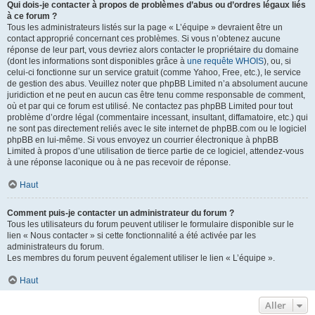
Qui dois-je contacter à propos de problèmes d’abus ou d’ordres légaux liés
à ce forum ?
Tous les administrateurs listés sur la page « L’équipe » devraient être un
contact approprié concernant ces problèmes. Si vous n’obtenez aucune
réponse de leur part, vous devriez alors contacter le propriétaire du domaine
(dont les informations sont disponibles grâce à
une requête WHOIS
), ou, si
celui-ci fonctionne sur un service gratuit (comme Yahoo, Free, etc.), le service
de gestion des abus. Veuillez noter que phpBB Limited n’a absolument aucune
juridiction et ne peut en aucun cas être tenu comme responsable de comment,
où et par qui ce forum est utilisé. Ne contactez pas phpBB Limited pour tout
problème d’ordre légal (commentaire incessant, insultant, diffamatoire, etc.) qui
ne sont pas directement reliés avec le site internet de phpBB.com ou le logiciel
phpBB en lui-même. Si vous envoyez un courrier électronique à phpBB
Limited à propos d’une utilisation de tierce partie de ce logiciel, attendez-vous
à une réponse laconique ou à ne pas recevoir de réponse.
Haut
Comment puis-je contacter un administrateur du forum ?
Tous les utilisateurs du forum peuvent utiliser le formulaire disponible sur le
lien « Nous contacter » si cette fonctionnalité a été activée par les
administrateurs du forum.
Les membres du forum peuvent également utiliser le lien « L’équipe ».
Haut
Aller