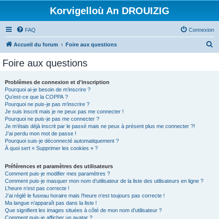
Korvigelloù An DROUIZIG
FAQ
Connexion
R
Accueil du forum
Foire aux questions
e
Foire aux questions
c
h
Problèmes de connexion et d’inscription
Pourquoi ai-je besoin de m’inscrire ?
e
Qu’est-ce que la COPPA ?
r
Pourquoi ne puis-je pas m’inscrire ?
Je suis inscrit mais je ne peux pas me connecter !
c
Pourquoi ne puis-je pas me connecter ?
Je m’étais déjà inscrit par le passé mais ne peux à présent plus me connecter ?!
h
J’ai perdu mon mot de passe !
e
Pourquoi suis-je déconnecté automatiquement ?
À quoi sert « Supprimer les cookies » ?
r
Préférences et paramètres des utilisateurs
Comment puis-je modifier mes paramètres ?
Comment puis-je masquer mon nom d’utilisateur de la liste des utilisateurs en ligne ?
L’heure n’est pas correcte !
J’ai réglé le fuseau horaire mais l’heure n’est toujours pas correcte !
Ma langue n’apparaît pas dans la liste !
Que signifient les images situées à côté de mon nom d’utilisateur ?
Comment puis-je afficher un avatar ?