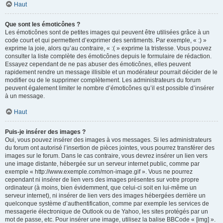
Haut
Que sont les émoticônes ?
Les émoticônes sont de petites images qui peuvent être utilisées grâce à un
code court et qui permettent d’exprimer des sentiments. Par exemple, « :) »
exprime la joie, alors qu’au contraire, « :( » exprime la tristesse. Vous pouvez
consulter la liste complète des émoticônes depuis le formulaire de rédaction.
Essayez cependant de ne pas abuser des émoticônes, elles peuvent
rapidement rendre un message illisible et un modérateur pourrait décider de le
modifier ou de le supprimer complètement. Les administrateurs du forum
peuvent également limiter le nombre d’émoticônes qu’il est possible d’insérer
à un message.
Haut
Puis-je insérer des images ?
Oui, vous pouvez insérer des images à vos messages. Si les administrateurs
du forum ont autorisé l’insertion de pièces jointes, vous pourrez transférer des
images sur le forum. Dans le cas contraire, vous devrez insérer un lien vers
une image distante, hébergée sur un serveur internet public, comme par
exemple « http://www.exemple.com/mon-image.gif ». Vous ne pourrez
cependant ni insérer de lien vers des images présentes sur votre propre
ordinateur (à moins, bien évidemment, que celui-ci soit en lui-même un
serveur internet), ni insérer de lien vers des images hébergées derrière un
quelconque système d’authentification, comme par exemple les services de
messagerie électronique de Outlook ou de Yahoo, les sites protégés par un
mot de passe, etc. Pour insérer une image, utilisez la balise BBCode « [img] ».