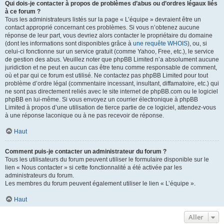
Qui dois-je contacter à propos de problèmes d’abus ou d’ordres légaux liés
à ce forum ?
Tous les administrateurs listés sur la page « L’équipe » devraient être un
contact approprié concernant ces problèmes. Si vous n’obtenez aucune
réponse de leur part, vous devriez alors contacter le propriétaire du domaine
(dont les informations sont disponibles grâce à
une requête WHOIS
), ou, si
celui-ci fonctionne sur un service gratuit (comme Yahoo, Free, etc.), le service
de gestion des abus. Veuillez noter que phpBB Limited n’a absolument aucune
juridiction et ne peut en aucun cas être tenu comme responsable de comment,
où et par qui ce forum est utilisé. Ne contactez pas phpBB Limited pour tout
problème d’ordre légal (commentaire incessant, insultant, diffamatoire, etc.) qui
ne sont pas directement reliés avec le site internet de phpBB.com ou le logiciel
phpBB en lui-même. Si vous envoyez un courrier électronique à phpBB
Limited à propos d’une utilisation de tierce partie de ce logiciel, attendez-vous
à une réponse laconique ou à ne pas recevoir de réponse.
Haut
Comment puis-je contacter un administrateur du forum ?
Tous les utilisateurs du forum peuvent utiliser le formulaire disponible sur le
lien « Nous contacter » si cette fonctionnalité a été activée par les
administrateurs du forum.
Les membres du forum peuvent également utiliser le lien « L’équipe ».
Haut
Aller