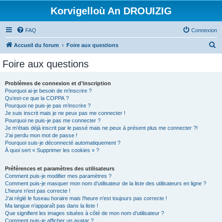
Korvigelloù An DROUIZIG
FAQ
Connexion
R
Accueil du forum
Foire aux questions
e
Foire aux questions
c
h
Problèmes de connexion et d’inscription
Pourquoi ai-je besoin de m’inscrire ?
e
Qu’est-ce que la COPPA ?
r
Pourquoi ne puis-je pas m’inscrire ?
Je suis inscrit mais je ne peux pas me connecter !
c
Pourquoi ne puis-je pas me connecter ?
Je m’étais déjà inscrit par le passé mais ne peux à présent plus me connecter ?!
h
J’ai perdu mon mot de passe !
e
Pourquoi suis-je déconnecté automatiquement ?
À quoi sert « Supprimer les cookies » ?
r
Préférences et paramètres des utilisateurs
Comment puis-je modifier mes paramètres ?
Comment puis-je masquer mon nom d’utilisateur de la liste des utilisateurs en ligne ?
L’heure n’est pas correcte !
J’ai réglé le fuseau horaire mais l’heure n’est toujours pas correcte !
Ma langue n’apparaît pas dans la liste !
Que signifient les images situées à côté de mon nom d’utilisateur ?
Comment puis-je afficher un avatar ?