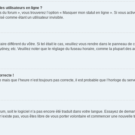
s utilisateurs en ligne ?
s du forum », vous trouverez l’option « Masquer mon statut en ligne ». Si vous activ
é comme étant un utilisateur invisible.
aire différent du vôtre. Si tel était le cas, veuillez vous rendre dans le panneau de co
ey, etc. Veuillez noter que le réglage du fuseau horaire, comme la plupart des autr
orrecte !
 mais que l’heure n’est toujours pas correcte, il est probable que l’horloge du serve
orum, soit le logiciel n’a pas encore été traduit dans votre langue. Essayez de deman
 n’existe pas, vous êtes libre de vous porter volontaire et commencer une nouvelle t