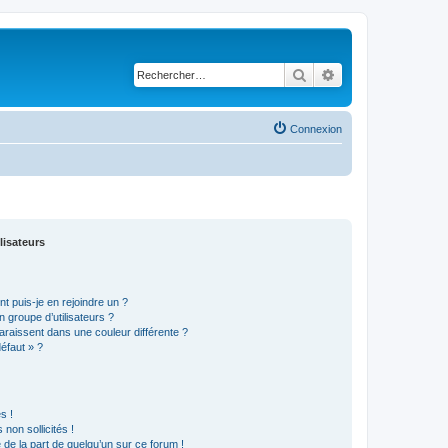
Rechercher
Recherche avancé
Connexion
lisateurs
t puis-je en rejoindre un ?
 groupe d’utilisateurs ?
araissent dans une couleur différente ?
défaut » ?
s !
non sollicités !
e de la part de quelqu’un sur ce forum !