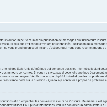
trateurs du forum peuvent limiter la publication de messages aux utilisateurs inscri
visiteurs, tels que l’affichage d’avatars personnalisés, l’utilisation de la messager
ription ne vous prend qu’un court instant, c’est pourquoi nous vous recommandons de l
t une loi des États-Unis d’Amérique qui demande aux sites internet collectant pot
 des mineurs concernés. Si vous ne savez pas si cette loi s’applique également au
 pourra vous renseigner. Veuillez noter que phpBB Limited et que les propriétaires
ue l’assistance porte sur la question « Qui dois-je contacter à propos de problèmes 
inscriptions afin d’empêcher les nouveaux visiteurs de s’inscrire. De même, il est é
s souhaitez utiliser. Pour plus d’informations, veuillez contacter un administrateur du