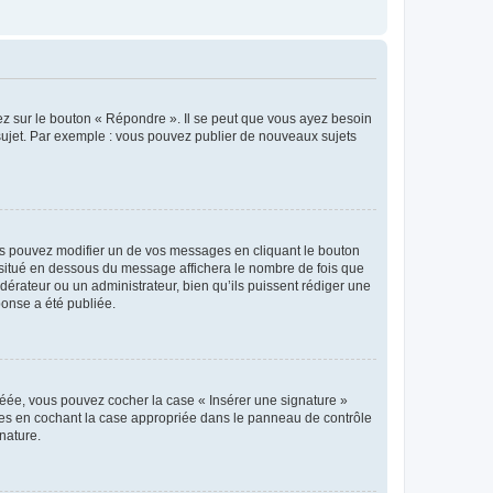
ez sur le bouton « Répondre ». Il se peut que vous ayez besoin
 sujet. Par exemple : vous pouvez publier de nouveaux sujets
s pouvez modifier un de vos messages en cliquant le bouton
e situé en dessous du message affichera le nombre de fois que
modérateur ou un administrateur, bien qu’ils puissent rédiger une
ponse a été publiée.
réée, vous pouvez cocher la case « Insérer une signature »
ages en cochant la case appropriée dans le panneau de contrôle
gnature.