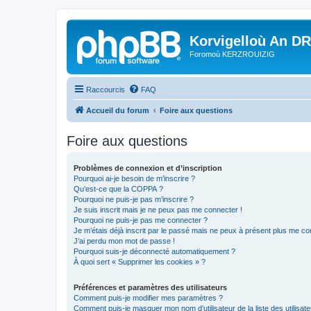
Korvigelloù An D
Foromoù KERZROUIZIG
Raccourcis
FAQ
Accueil du forum
Foire aux questions
Foire aux questions
Problèmes de connexion et d’inscription
Pourquoi ai-je besoin de m’inscrire ?
Qu’est-ce que la COPPA ?
Pourquoi ne puis-je pas m’inscrire ?
Je suis inscrit mais je ne peux pas me connecter !
Pourquoi ne puis-je pas me connecter ?
Je m’étais déjà inscrit par le passé mais ne peux à présent plus me co
J’ai perdu mon mot de passe !
Pourquoi suis-je déconnecté automatiquement ?
À quoi sert « Supprimer les cookies » ?
Préférences et paramètres des utilisateurs
Comment puis-je modifier mes paramètres ?
Comment puis-je masquer mon nom d’utilisateur de la liste des utilisate