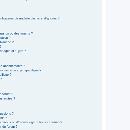
lisateurs de ma liste d’amis et d’ignorés ?
ans un ou des forums ?
sultat ?
blanche ?!
?
ssages et sujets ?
t les abonnements ?
onner à un sujet spécifique ?
ifique ?
 ?
ce forum ?
s jointes ?
cussions ?
ible ?
 d’abus ou d’ordres légaux liés à ce forum ?
r du forum ?