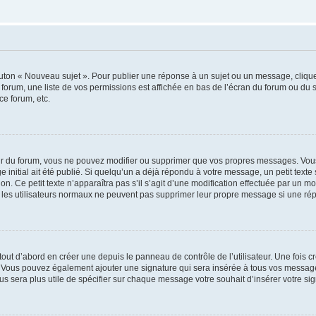
outon « Nouveau sujet ». Pour publier une réponse à un sujet ou un message, cliqu
 forum, une liste de vos permissions est affichée en bas de l’écran du forum ou du
ce forum, etc.
r du forum, vous ne pouvez modifier ou supprimer que vos propres messages. Vou
 initial ait été publié. Si quelqu’un a déjà répondu à votre message, un petit text
ion. Ce petit texte n’apparaîtra pas s’il s’agit d’une modification effectuée par un 
ue les utilisateurs normaux ne peuvent pas supprimer leur propre message si une ré
ut d’abord en créer une depuis le panneau de contrôle de l’utilisateur. Une fois c
ure. Vous pouvez également ajouter une signature qui sera insérée à tous vos mess
 vous sera plus utile de spécifier sur chaque message votre souhait d’insérer votre si