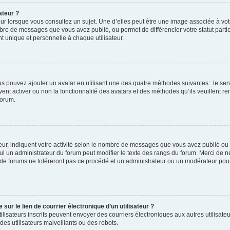
ateur ?
ur lorsque vous consultez un sujet. Une d’elles peut être une image associée à vo
mbre de messages que vous avez publié, ou permet de différencier votre statut parti
 unique et personnelle à chaque utilisateur.
ous pouvez ajouter un avatar en utilisant une des quatre méthodes suivantes : le serv
ent activer ou non la fonctionnalité des avatars et des méthodes qu’ils veuillent ren
forum.
ur, indiquent votre activité selon le nombre de messages que vous avez publié ou id
eul un administrateur du forum peut modifier le texte des rangs du forum. Merci de 
de forums ne toléreront pas ce procédé et un administrateur ou un modérateur pou
ur le lien de courrier électronique d’un utilisateur ?
s utilisateurs inscrits peuvent envoyer des courriers électroniques aux autres utili
es utilisateurs malveillants ou des robots.