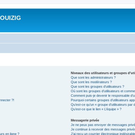
ROUIZIG
Niveaux des utilisateurs et groupes d’uti
Que sont les administrateurs ?
Que sont les modérateurs ?
Que sont les groupes d’utilisateurs ?
Où sont les groupes d’utilisateurs et commen
Comment puis-je devenir le responsable d’un
nnecter ?!
Pourquoi certains groupes d’utilisateurs app
Qu’est-ce qu’un « groupe d’utilisateurs par 
Qu’est-ce que le lien « L’équipe » ?
Messagerie privée
Je ne peux pas envoyer de messages privé
Je continue à recevoir des messages privés 
urs en ligne ?
J’ai reçu un courrier électronique indésirabl