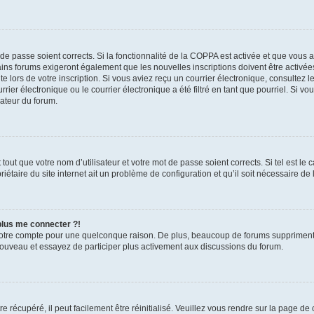
t de passe soient corrects. Si la fonctionnalité de la COPPA est activée et que vous 
ains forums exigeront également que les nouvelles inscriptions doivent être activée
te lors de votre inscription. Si vous aviez reçu un courrier électronique, consultez l
r électronique ou le courrier électronique a été filtré en tant que pourriel. Si vo
rateur du forum.
out que votre nom d’utilisateur et votre mot de passe soient corrects. Si tel est le
iétaire du site internet ait un problème de configuration et qu’il soit nécessaire de l
 plus me connecter ?!
votre compte pour une quelconque raison. De plus, beaucoup de forums suppriment pér
 nouveau et essayez de participer plus activement aux discussions du forum.
 récupéré, il peut facilement être réinitialisé. Veuillez vous rendre sur la page de