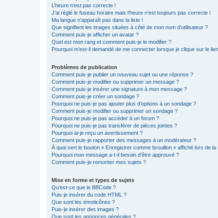
L’heure n’est pas correcte !
J’ai réglé le fuseau horaire mais l’heure n’est toujours pas correcte !
Ma langue n’apparaît pas dans la liste !
Que signifient les images situées à côté de mon nom d’utilisateur ?
Comment puis-je afficher un avatar ?
Quel est mon rang et comment puis-je le modifier ?
Pourquoi m’est-il demandé de me connecter lorsque je clique sur le lien 
Problèmes de publication
Comment puis-je publier un nouveau sujet ou une réponse ?
Comment puis-je modifier ou supprimer un message ?
Comment puis-je insérer une signature à mon message ?
Comment puis-je créer un sondage ?
Pourquoi ne puis-je pas ajouter plus d’options à un sondage ?
Comment puis-je modifier ou supprimer un sondage ?
Pourquoi ne puis-je pas accéder à un forum ?
Pourquoi ne puis-je pas transférer de pièces jointes ?
Pourquoi ai-je reçu un avertissement ?
Comment puis-je rapporter des messages à un modérateur ?
À quoi sert le bouton « Enregistrer comme brouillon » affiché lors de la 
Pourquoi mon message a-t-il besoin d’être approuvé ?
Comment puis-je remonter mes sujets ?
Mise en forme et types de sujets
Qu’est-ce que le BBCode ?
Puis-je insérer du code HTML ?
Que sont les émoticônes ?
Puis-je insérer des images ?
Que sont les annonces générales ?