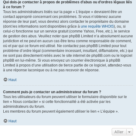
Qui dois-je contacter à propos de problèmes d’abus ou d’ordres légaux liés
à ce forum ?
Tous les administrateurs listés sur la page « L’équipe » devraient être un
contact approprié concernant ces problèmes. Si vous n’obtenez aucune
réponse de leur part, vous devriez alors contacter le propriétaire du domaine
(dont les informations sont disponibles grâce à
une requête WHOIS
), ou, si
celui-ci fonctionne sur un service gratuit (comme Yahoo, Free, etc.), le service
de gestion des abus. Veuillez noter que phpBB Limited n’a absolument aucune
juridiction et ne peut en aucun cas être tenu comme responsable de comment,
où et par qui ce forum est utilisé. Ne contactez pas phpBB Limited pour tout
problème d’ordre légal (commentaire incessant, insultant, diffamatoire, etc.) qui
ne sont pas directement reliés avec le site internet de phpBB.com ou le logiciel
phpBB en lui-même. Si vous envoyez un courrier électronique à phpBB
Limited à propos d’une utilisation de tierce partie de ce logiciel, attendez-vous
à une réponse laconique ou à ne pas recevoir de réponse.
Haut
Comment puis-je contacter un administrateur du forum ?
Tous les utilisateurs du forum peuvent utiliser le formulaire disponible sur le
lien « Nous contacter » si cette fonctionnalité a été activée par les
administrateurs du forum.
Les membres du forum peuvent également utiliser le lien « L’équipe ».
Haut
Aller