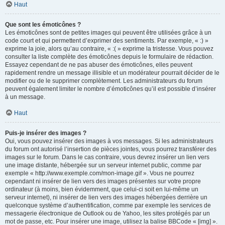
Haut
Que sont les émoticônes ?
Les émoticônes sont de petites images qui peuvent être utilisées grâce à un
code court et qui permettent d’exprimer des sentiments. Par exemple, « :) »
exprime la joie, alors qu’au contraire, « :( » exprime la tristesse. Vous pouvez
consulter la liste complète des émoticônes depuis le formulaire de rédaction.
Essayez cependant de ne pas abuser des émoticônes, elles peuvent
rapidement rendre un message illisible et un modérateur pourrait décider de le
modifier ou de le supprimer complètement. Les administrateurs du forum
peuvent également limiter le nombre d’émoticônes qu’il est possible d’insérer
à un message.
Haut
Puis-je insérer des images ?
Oui, vous pouvez insérer des images à vos messages. Si les administrateurs
du forum ont autorisé l’insertion de pièces jointes, vous pourrez transférer des
images sur le forum. Dans le cas contraire, vous devrez insérer un lien vers
une image distante, hébergée sur un serveur internet public, comme par
exemple « http://www.exemple.com/mon-image.gif ». Vous ne pourrez
cependant ni insérer de lien vers des images présentes sur votre propre
ordinateur (à moins, bien évidemment, que celui-ci soit en lui-même un
serveur internet), ni insérer de lien vers des images hébergées derrière un
quelconque système d’authentification, comme par exemple les services de
messagerie électronique de Outlook ou de Yahoo, les sites protégés par un
mot de passe, etc. Pour insérer une image, utilisez la balise BBCode « [img] ».