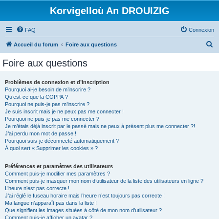
Korvigelloù An DROUIZIG
FAQ
Connexion
R
Accueil du forum
Foire aux questions
e
Foire aux questions
c
h
Problèmes de connexion et d’inscription
Pourquoi ai-je besoin de m’inscrire ?
e
Qu’est-ce que la COPPA ?
r
Pourquoi ne puis-je pas m’inscrire ?
Je suis inscrit mais je ne peux pas me connecter !
c
Pourquoi ne puis-je pas me connecter ?
Je m’étais déjà inscrit par le passé mais ne peux à présent plus me connecter ?!
h
J’ai perdu mon mot de passe !
e
Pourquoi suis-je déconnecté automatiquement ?
À quoi sert « Supprimer les cookies » ?
r
Préférences et paramètres des utilisateurs
Comment puis-je modifier mes paramètres ?
Comment puis-je masquer mon nom d’utilisateur de la liste des utilisateurs en ligne ?
L’heure n’est pas correcte !
J’ai réglé le fuseau horaire mais l’heure n’est toujours pas correcte !
Ma langue n’apparaît pas dans la liste !
Que signifient les images situées à côté de mon nom d’utilisateur ?
Comment puis-je afficher un avatar ?