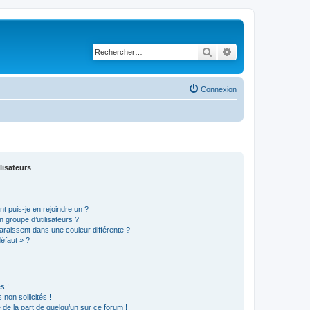
Rechercher
Recherche avancé
Connexion
lisateurs
t puis-je en rejoindre un ?
 groupe d’utilisateurs ?
araissent dans une couleur différente ?
défaut » ?
s !
non sollicités !
e de la part de quelqu’un sur ce forum !