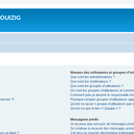
ROUIZIG
Niveaux des utilisateurs et groupes d’uti
Que sont les administrateurs ?
Que sont les modérateurs ?
Que sont les groupes d’utilisateurs ?
Où sont les groupes d’utilisateurs et commen
Comment puis-je devenir le responsable d’un
nnecter ?!
Pourquoi certains groupes d’utilisateurs app
Qu’est-ce qu’un « groupe d’utilisateurs par 
Qu’est-ce que le lien « L’équipe » ?
Messagerie privée
Je ne peux pas envoyer de messages privé
Je continue à recevoir des messages privés 
urs en ligne ?
J’ai reçu un courrier électronique indésirabl