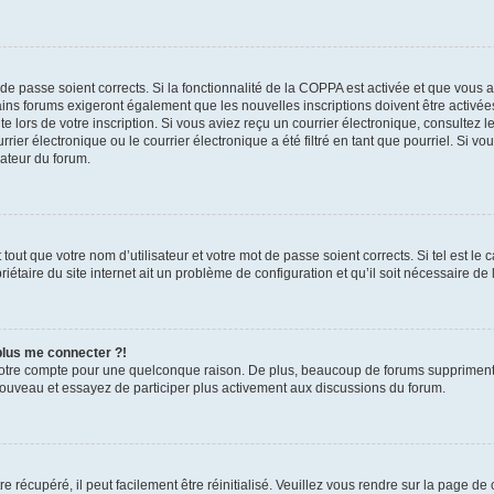
t de passe soient corrects. Si la fonctionnalité de la COPPA est activée et que vous 
ains forums exigeront également que les nouvelles inscriptions doivent être activée
te lors de votre inscription. Si vous aviez reçu un courrier électronique, consultez l
r électronique ou le courrier électronique a été filtré en tant que pourriel. Si vo
rateur du forum.
out que votre nom d’utilisateur et votre mot de passe soient corrects. Si tel est le
iétaire du site internet ait un problème de configuration et qu’il soit nécessaire de l
 plus me connecter ?!
votre compte pour une quelconque raison. De plus, beaucoup de forums suppriment pér
 nouveau et essayez de participer plus activement aux discussions du forum.
 récupéré, il peut facilement être réinitialisé. Veuillez vous rendre sur la page de