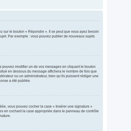
ez sur le bouton « Répondre ». Il se peut que vous ayez besoin
 sujet. Par exemple : vous pouvez publier de nouveaux sujets
s pouvez modifier un de vos messages en cliquant le bouton
e situé en dessous du message affichera le nombre de fois que
modérateur ou un administrateur, bien qu’ils puissent rédiger une
ponse a été publiée.
réée, vous pouvez cocher la case « Insérer une signature »
ages en cochant la case appropriée dans le panneau de contrôle
gnature.