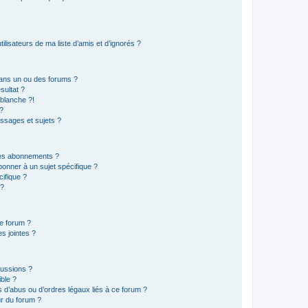
lisateurs de ma liste d’amis et d’ignorés ?
ans un ou des forums ?
sultat ?
blanche ?!
?
ssages et sujets ?
t les abonnements ?
onner à un sujet spécifique ?
ifique ?
 ?
ce forum ?
s jointes ?
cussions ?
ible ?
 d’abus ou d’ordres légaux liés à ce forum ?
r du forum ?