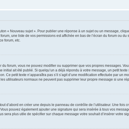
outon « Nouveau sujet ». Pour publier une réponse à un sujet ou un message, cliqu
 forum, une liste de vos permissions est affichée en bas de l’écran du forum ou du
ce forum, etc.
r du forum, vous ne pouvez modifier ou supprimer que vos propres messages. Vou
 initial ait été publié. Si quelqu’un a déjà répondu à votre message, un petit text
ion. Ce petit texte n’apparaîtra pas s’il s’agit d’une modification effectuée par un 
ue les utilisateurs normaux ne peuvent pas supprimer leur propre message si une ré
ut d’abord en créer une depuis le panneau de contrôle de l’utilisateur. Une fois c
ure. Vous pouvez également ajouter une signature qui sera insérée à tous vos mess
 vous sera plus utile de spécifier sur chaque message votre souhait d’insérer votre si