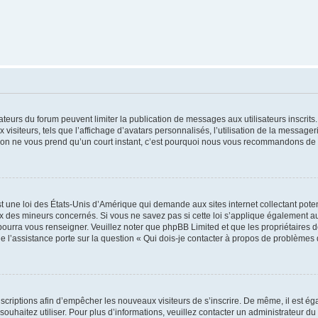
trateurs du forum peuvent limiter la publication de messages aux utilisateurs inscri
visiteurs, tels que l’affichage d’avatars personnalisés, l’utilisation de la messager
ription ne vous prend qu’un court instant, c’est pourquoi nous vous recommandons de l
t une loi des États-Unis d’Amérique qui demande aux sites internet collectant pot
 des mineurs concernés. Si vous ne savez pas si cette loi s’applique également au
 pourra vous renseigner. Veuillez noter que phpBB Limited et que les propriétaires
ue l’assistance porte sur la question « Qui dois-je contacter à propos de problèmes 
inscriptions afin d’empêcher les nouveaux visiteurs de s’inscrire. De même, il est é
s souhaitez utiliser. Pour plus d’informations, veuillez contacter un administrateur du