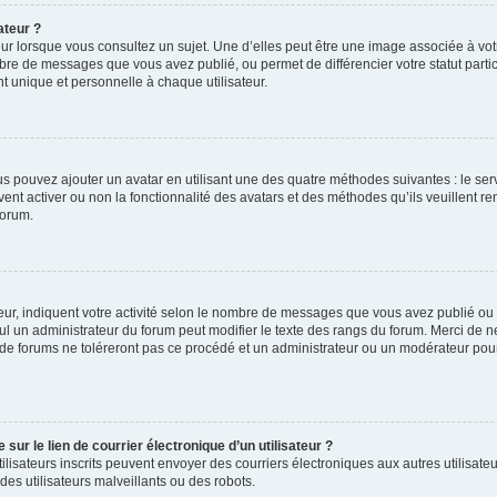
ateur ?
ur lorsque vous consultez un sujet. Une d’elles peut être une image associée à vo
mbre de messages que vous avez publié, ou permet de différencier votre statut parti
 unique et personnelle à chaque utilisateur.
ous pouvez ajouter un avatar en utilisant une des quatre méthodes suivantes : le serv
ent activer ou non la fonctionnalité des avatars et des méthodes qu’ils veuillent ren
forum.
ur, indiquent votre activité selon le nombre de messages que vous avez publié ou id
eul un administrateur du forum peut modifier le texte des rangs du forum. Merci de 
de forums ne toléreront pas ce procédé et un administrateur ou un modérateur pou
ur le lien de courrier électronique d’un utilisateur ?
s utilisateurs inscrits peuvent envoyer des courriers électroniques aux autres utili
es utilisateurs malveillants ou des robots.