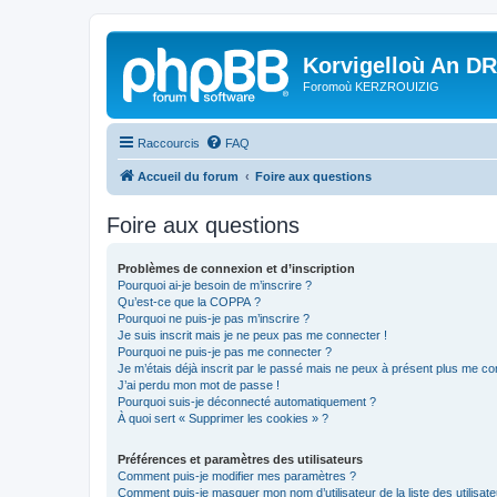
Korvigelloù An D
Foromoù KERZROUIZIG
Raccourcis
FAQ
Accueil du forum
Foire aux questions
Foire aux questions
Problèmes de connexion et d’inscription
Pourquoi ai-je besoin de m’inscrire ?
Qu’est-ce que la COPPA ?
Pourquoi ne puis-je pas m’inscrire ?
Je suis inscrit mais je ne peux pas me connecter !
Pourquoi ne puis-je pas me connecter ?
Je m’étais déjà inscrit par le passé mais ne peux à présent plus me co
J’ai perdu mon mot de passe !
Pourquoi suis-je déconnecté automatiquement ?
À quoi sert « Supprimer les cookies » ?
Préférences et paramètres des utilisateurs
Comment puis-je modifier mes paramètres ?
Comment puis-je masquer mon nom d’utilisateur de la liste des utilisate