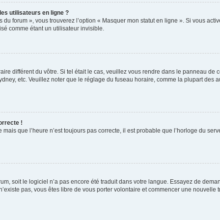
s utilisateurs en ligne ?
s du forum », vous trouverez l’option « Masquer mon statut en ligne ». Si vous activ
é comme étant un utilisateur invisible.
aire différent du vôtre. Si tel était le cas, veuillez vous rendre dans le panneau de co
ey, etc. Veuillez noter que le réglage du fuseau horaire, comme la plupart des autr
orrecte !
 mais que l’heure n’est toujours pas correcte, il est probable que l’horloge du serve
orum, soit le logiciel n’a pas encore été traduit dans votre langue. Essayez de deman
 n’existe pas, vous êtes libre de vous porter volontaire et commencer une nouvelle t