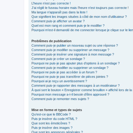
L’heure n’est pas correcte !
J’ai réglé le fuseau horaire mais l’heure n’est toujours pas correcte !
Ma langue n’apparaît pas dans la liste !
Que signifient les images situées à côté de mon nom d’utilisateur ?
Comment puis-je afficher un avatar ?
Quel est mon rang et comment puis-je le modifier ?
Pourquoi m’est-il demandé de me connecter lorsque je clique sur le lien 
Problèmes de publication
Comment puis-je publier un nouveau sujet ou une réponse ?
Comment puis-je modifier ou supprimer un message ?
Comment puis-je insérer une signature à mon message ?
Comment puis-je créer un sondage ?
Pourquoi ne puis-je pas ajouter plus d’options à un sondage ?
Comment puis-je modifier ou supprimer un sondage ?
Pourquoi ne puis-je pas accéder à un forum ?
Pourquoi ne puis-je pas transférer de pièces jointes ?
Pourquoi ai-je reçu un avertissement ?
Comment puis-je rapporter des messages à un modérateur ?
À quoi sert le bouton « Enregistrer comme brouillon » affiché lors de la 
Pourquoi mon message a-t-il besoin d’être approuvé ?
Comment puis-je remonter mes sujets ?
Mise en forme et types de sujets
Qu’est-ce que le BBCode ?
Puis-je insérer du code HTML ?
Que sont les émoticônes ?
Puis-je insérer des images ?
Que sont les annonces générales ?