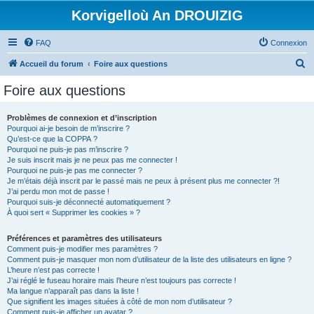
Korvigelloù An DROUIZIG
FAQ
Connexion
R
Accueil du forum
Foire aux questions
e
Foire aux questions
c
h
Problèmes de connexion et d’inscription
Pourquoi ai-je besoin de m’inscrire ?
e
Qu’est-ce que la COPPA ?
r
Pourquoi ne puis-je pas m’inscrire ?
Je suis inscrit mais je ne peux pas me connecter !
c
Pourquoi ne puis-je pas me connecter ?
Je m’étais déjà inscrit par le passé mais ne peux à présent plus me connecter ?!
h
J’ai perdu mon mot de passe !
e
Pourquoi suis-je déconnecté automatiquement ?
À quoi sert « Supprimer les cookies » ?
r
Préférences et paramètres des utilisateurs
Comment puis-je modifier mes paramètres ?
Comment puis-je masquer mon nom d’utilisateur de la liste des utilisateurs en ligne ?
L’heure n’est pas correcte !
J’ai réglé le fuseau horaire mais l’heure n’est toujours pas correcte !
Ma langue n’apparaît pas dans la liste !
Que signifient les images situées à côté de mon nom d’utilisateur ?
Comment puis-je afficher un avatar ?