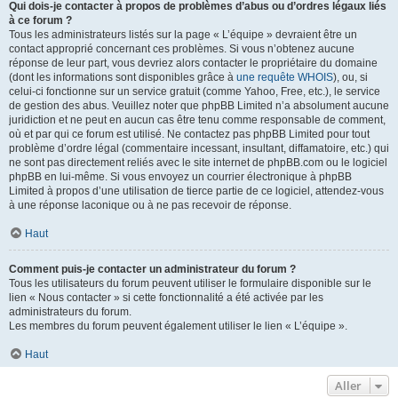
Qui dois-je contacter à propos de problèmes d’abus ou d’ordres légaux liés
à ce forum ?
Tous les administrateurs listés sur la page « L’équipe » devraient être un
contact approprié concernant ces problèmes. Si vous n’obtenez aucune
réponse de leur part, vous devriez alors contacter le propriétaire du domaine
(dont les informations sont disponibles grâce à
une requête WHOIS
), ou, si
celui-ci fonctionne sur un service gratuit (comme Yahoo, Free, etc.), le service
de gestion des abus. Veuillez noter que phpBB Limited n’a absolument aucune
juridiction et ne peut en aucun cas être tenu comme responsable de comment,
où et par qui ce forum est utilisé. Ne contactez pas phpBB Limited pour tout
problème d’ordre légal (commentaire incessant, insultant, diffamatoire, etc.) qui
ne sont pas directement reliés avec le site internet de phpBB.com ou le logiciel
phpBB en lui-même. Si vous envoyez un courrier électronique à phpBB
Limited à propos d’une utilisation de tierce partie de ce logiciel, attendez-vous
à une réponse laconique ou à ne pas recevoir de réponse.
Haut
Comment puis-je contacter un administrateur du forum ?
Tous les utilisateurs du forum peuvent utiliser le formulaire disponible sur le
lien « Nous contacter » si cette fonctionnalité a été activée par les
administrateurs du forum.
Les membres du forum peuvent également utiliser le lien « L’équipe ».
Haut
Aller