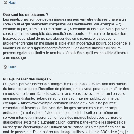
Haut
Que sont les émoticônes ?
Les émoticônes sont de petites images qui peuvent être utilisées grâce à un
code court et qui permettent d’exprimer des sentiments. Par exemple, « :) »
exprime la joie, alors qu’au contraire, « :( » exprime la tristesse. Vous pouvez
consulter la liste complète des émoticônes depuis le formulaire de rédaction.
Essayez cependant de ne pas abuser des émoticônes, elles peuvent
rapidement rendre un message illisible et un modérateur pourrait décider de le
modifier ou de le supprimer complètement. Les administrateurs du forum
peuvent également limiter le nombre d’émoticônes qu’il est possible d’insérer
à un message.
Haut
Puis-je insérer des images ?
Oui, vous pouvez insérer des images à vos messages. Si les administrateurs
du forum ont autorisé l’insertion de pièces jointes, vous pourrez transférer des
images sur le forum. Dans le cas contraire, vous devrez insérer un lien vers
une image distante, hébergée sur un serveur internet public, comme par
exemple « http://www.exemple.com/mon-image.gif ». Vous ne pourrez
cependant ni insérer de lien vers des images présentes sur votre propre
ordinateur (à moins, bien évidemment, que celui-ci soit en lui-même un
serveur internet), ni insérer de lien vers des images hébergées derrière un
quelconque système d’authentification, comme par exemple les services de
messagerie électronique de Outlook ou de Yahoo, les sites protégés par un
mot de passe, etc. Pour insérer une image, utilisez la balise BBCode « [img] ».