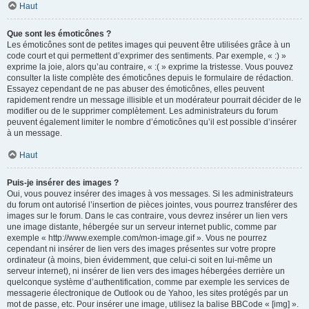
Haut
Que sont les émoticônes ?
Les émoticônes sont de petites images qui peuvent être utilisées grâce à un
code court et qui permettent d’exprimer des sentiments. Par exemple, « :) »
exprime la joie, alors qu’au contraire, « :( » exprime la tristesse. Vous pouvez
consulter la liste complète des émoticônes depuis le formulaire de rédaction.
Essayez cependant de ne pas abuser des émoticônes, elles peuvent
rapidement rendre un message illisible et un modérateur pourrait décider de le
modifier ou de le supprimer complètement. Les administrateurs du forum
peuvent également limiter le nombre d’émoticônes qu’il est possible d’insérer
à un message.
Haut
Puis-je insérer des images ?
Oui, vous pouvez insérer des images à vos messages. Si les administrateurs
du forum ont autorisé l’insertion de pièces jointes, vous pourrez transférer des
images sur le forum. Dans le cas contraire, vous devrez insérer un lien vers
une image distante, hébergée sur un serveur internet public, comme par
exemple « http://www.exemple.com/mon-image.gif ». Vous ne pourrez
cependant ni insérer de lien vers des images présentes sur votre propre
ordinateur (à moins, bien évidemment, que celui-ci soit en lui-même un
serveur internet), ni insérer de lien vers des images hébergées derrière un
quelconque système d’authentification, comme par exemple les services de
messagerie électronique de Outlook ou de Yahoo, les sites protégés par un
mot de passe, etc. Pour insérer une image, utilisez la balise BBCode « [img] ».