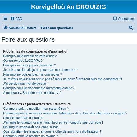
Korvigelloù An DROUIZIG
FAQ
Connexion
R
Accueil du forum
Foire aux questions
e
Foire aux questions
c
h
Problèmes de connexion et d’inscription
Pourquoi ai-je besoin de m’inscrire ?
e
Qu’est-ce que la COPPA ?
r
Pourquoi ne puis-je pas m’inscrire ?
Je suis inscrit mais je ne peux pas me connecter !
c
Pourquoi ne puis-je pas me connecter ?
Je m’étais déjà inscrit par le passé mais ne peux à présent plus me connecter ?!
h
J’ai perdu mon mot de passe !
e
Pourquoi suis-je déconnecté automatiquement ?
À quoi sert « Supprimer les cookies » ?
r
Préférences et paramètres des utilisateurs
Comment puis-je modifier mes paramètres ?
Comment puis-je masquer mon nom d’utilisateur de la liste des utilisateurs en ligne ?
L’heure n’est pas correcte !
J’ai réglé le fuseau horaire mais l’heure n’est toujours pas correcte !
Ma langue n’apparaît pas dans la liste !
Que signifient les images situées à côté de mon nom d’utilisateur ?
Comment puis-je afficher un avatar ?