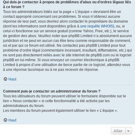
Qui dois-je contacter à propos de problèmes d’abus ou d’ordres légaux liés
à ce forum ?
Tous les administrateurs listés sur la page « L’équipe » devraient être un
contact approprié concernant ces problèmes. Si vous n’obtenez aucune
réponse de leur part, vous devriez alors contacter le propriétaire du domaine
(dont les informations sont disponibles grâce à
une requête WHOIS
), ou, si
celui-ci fonctionne sur un service gratuit (comme Yahoo, Free, etc.), le service
de gestion des abus. Veuillez noter que phpBB Limited n’a absolument aucune
juridiction et ne peut en aucun cas être tenu comme responsable de comment,
où et par qui ce forum est utilisé. Ne contactez pas phpBB Limited pour tout
problème d’ordre légal (commentaire incessant, insultant, diffamatoire, etc.) qui
ne sont pas directement reliés avec le site internet de phpBB.com ou le logiciel
phpBB en lui-même. Si vous envoyez un courrier électronique à phpBB
Limited à propos d’une utilisation de tierce partie de ce logiciel, attendez-vous
à une réponse laconique ou à ne pas recevoir de réponse.
Haut
Comment puis-je contacter un administrateur du forum ?
Tous les utilisateurs du forum peuvent utiliser le formulaire disponible sur le
lien « Nous contacter » si cette fonctionnalité a été activée par les
administrateurs du forum.
Les membres du forum peuvent également utiliser le lien « L’équipe ».
Haut
Aller